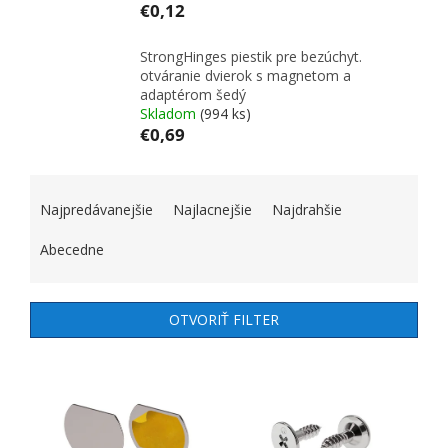
€0,12
StrongHinges piestik pre bezúchyt.
otváranie dvierok s magnetom a
adaptérom šedý
Skladom
(994 ks)
€0,69
RADENIE PRODUKTOV
Najpredávanejšie
Najlacnejšie
Najdrahšie
Abecedne
OTVORIŤ FILTER
VÝPIS PRODUKTOV