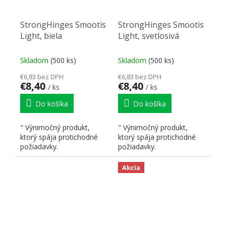
StrongHinges Smootis
StrongHinges Smootis
Light, biela
Light, svetlosivá
Skladom
(500 ks)
Skladom
(500 ks)
€6,83 bez DPH
€6,83 bez DPH
€8,40
€8,40
/ ks
/ ks
Do košíka
Do košíka
" Výnimočný produkt,
" Výnimočný produkt,
ktorý spája protichodné
ktorý spája protichodné
požiadavky.
požiadavky.
Akcia