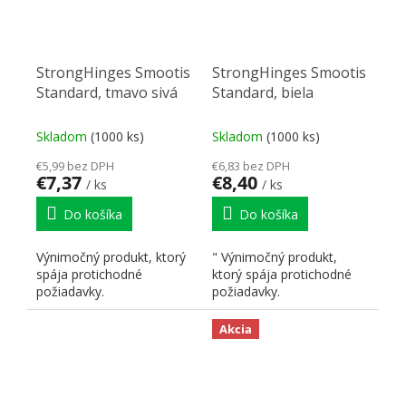
StrongHinges Smootis
StrongHinges Smootis
Standard, tmavo sivá
Standard, biela
Skladom
(1000 ks)
Skladom
(1000 ks)
€5,99 bez DPH
€6,83 bez DPH
€7,37
€8,40
/ ks
/ ks
Do košíka
Do košíka
Výnimočný produkt, ktorý
" Výnimočný produkt,
spája protichodné
ktorý spája protichodné
požiadavky.
požiadavky.
Akcia