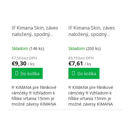
IF Kimana Skin, záves
IF Kimana Skin, záves
naložený, spodný
naložený, spodný
výklop, čierny nikl
výklop, nikl
Skladom
(146 ks)
Skladom
(200 ks)
€7,56 bez DPH
€6,19 bez DPH
€9,30
€7,61
/ ks
/ ks
Do košíka
Do košíka
!!! KIMANA pre hliníkové
!!! KIMANA pre hliníkové
rámčeky !!! Vzhľadom k
rámčeky !!! Vzhľadom k
hĺbke vŕtania 15mm je
hĺbke vŕtania 15mm je
možné závesy KIMANA
možné závesy KIMANA
použiť iba v kombinácii a...
použiť iba v kombinácii a...