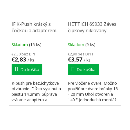
IF K-Push krátký s
HETTICH 69933 Záves
čočkou a adaptérem
čípkový niklovaný
sivý
Skladom
(15 ks)
Skladom
(9 ks)
€2,30 bez DPH
€2,90 bez DPH
€2,83
€3,57
/ ks
/ ks
Do košíka
Do košíka
K-push pre bezúchytkové
Pre vložené dvere. Možno
otváranie. Dĺžka vysunutia
použiť pre dvere hrúbky 16
piestu 14,2mm. Súprava
- 20 mm Uhol otvorenia
vrátane adaptéra a
140 ° Jednoduchá montáž
montážneho návodu. Do...
a jednoduché...