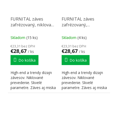
FURNITAL záves
FURNITAL záves
zafrézovaný, niklovaný
zafrézovaný,
s tlumeným dotahem,
niklovaný, bez pružiny,
pravý
pravý
Skladom
(15 ks)
Skladom
(4 ks)
€23,31 bez DPH
€23,31 bez DPH
€28,67
€28,67
/ ks
/ ks
Do košíka
Do košíka
High-end a trendy dizajn
High-end a trendy dizajn
závesov. Niklované
závesov. Niklované
prevedenie. Skvelé
prevedenie. Skvelé
parametre. Záves aj miska
parametre. Záves aj miska
zafrézovaný do korpusu
zafrézovaný do korpusu
a...
a...