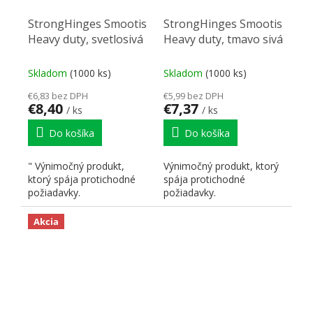
StrongHinges Smootis
StrongHinges Smootis
Heavy duty, svetlosivá
Heavy duty, tmavo sivá
Skladom
(1000 ks)
Skladom
(1000 ks)
€6,83 bez DPH
€5,99 bez DPH
€8,40
€7,37
/ ks
/ ks
Do košíka
Do košíka
" Výnimočný produkt,
Výnimočný produkt, ktorý
ktorý spája protichodné
spája protichodné
požiadavky.
požiadavky.
Akcia