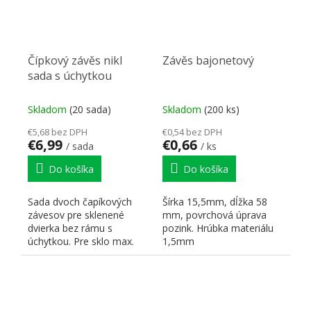
Čípkový závěs nikl
Závěs bajonetový
sada s úchytkou
Skladom
(20 sada)
Skladom
(200 ks)
€5,68 bez DPH
€0,54 bez DPH
€6,99
€0,66
/ sada
/ ks
Do košíka
Do košíka
Sada dvoch čapíkových
Šírka 15,5mm, dĺžka 58
závesov pre sklenené
mm, povrchová úprava
dvierka bez rámu s
pozink. Hrúbka materiálu
úchytkou. Pre sklo max.
1,5mm
hrúbky 5mm