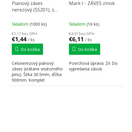
Pianový záves
Mark I - ZÁVES zinok
nerezový (SS201), s
nerezovým pinom 900
x 30,5
Skladom
(1000 ks)
Skladom
(16 ks)
€1,17 bez DPH
€4,97 bez DPH
€1,44
€6,11
/ ks
/ ks
Do košíka
Do košíka
Celonerezový piánový
Povrchová úprava: Zn Do
záves (vrátane vnútorného
vypredania zásob
pinu). Šírka 30.5mm, dĺžka
900mm. Komplet
nerezový materiál SS201...