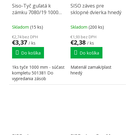
Siso-Tyč guľatá k
SISO záves pre
zámku 7080/19 1000
sklopné dvierka hnedý
mm, 6 mm
Skladom
(15 ks)
Skladom
(200 ks)
€2,74 bez DPH
€1,93 bez DPH
€3,37
€2,38
/ ks
/ ks
Do košíka
Do košíka
1ks tyče 1000 mm - súčasť
Materiál zamak/plast
kompletu 501381 Do
hnedý
vypredania zásob