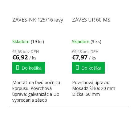
ZÁVES-NK 125/16 lavý
ZÁVES UR 60 MS
Skladom
(19 ks)
Skladom
(3 ks)
€5,63 bez DPH
€6,48 bez DPH
€6,92
€7,97
/ ks
/ ks
Do košíka
Do košíka
Montáž na ľavú bočnicu
Povrchová úprava:
korpusu. Povrchová
Mosadz Šírka: 20 mm
úprava: galvanizácia Do
Dĺžka: 60 mm
vypredania zásob