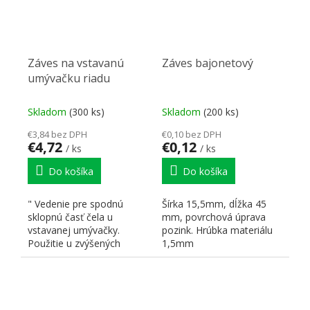
Záves na vstavanú
Záves bajonetový
umývačku riadu
Skladom
(300 ks)
Skladom
(200 ks)
€3,84 bez DPH
€0,10 bez DPH
€4,72
€0,12
/ ks
/ ks
Do košíka
Do košíka
" Vedenie pre spodnú
Šírka 15,5mm, dĺžka 45
sklopnú časť čela u
mm, povrchová úprava
vstavanej umývačky.
pozink. Hrúbka materiálu
Použitie u zvýšených
1,5mm
korpusov kuchynskej
linky....