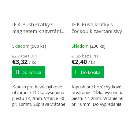
IF K-Push krátký s
IF K-Push krátký s
magnetem k zavrtání
čočkou k zavrtání sivý
sivý
Skladom
(500 ks)
Skladom
(200 ks)
€2,70 bez DPH
€1,95 bez DPH
€3,32
€2,40
/ ks
/ ks
Do košíka
Do košíka
K-push pre bezúchytkové
K-push pre bezúchytkové
otváranie. Dĺžka vysunutia
otváranie. Dĺžka vysunutia
piestu 14,2mm. Vŕtanie 50
piestu 14,2mm. Vŕtanie 50
pr. 10mm. Súprava vrátane
pr. 10mm. Do vypredania
protikusov na...
zásob