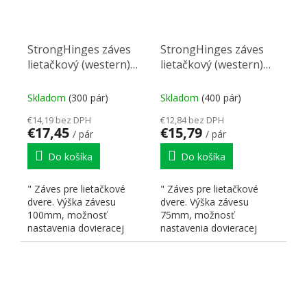
StrongHinges záves
StrongHinges záves
lietačkový (western)
lietačkový (western)
nerez 100mm
nerez 75mm
Skladom
(300 pár)
Skladom
(400 pár)
€14,19 bez DPH
€12,84 bez DPH
€17,45
€15,79
/ pár
/ pár
Do košíka
Do košíka
" Záves pre lietačkové
" Záves pre lietačkové
dvere. Výška závesu
dvere. Výška závesu
100mm, možnosť
75mm, možnosť
nastavenia dovieracej
nastavenia dovieracej
pružiny. V balení sú dva
pružiny. V balení sú dva
kusy závesov...
kusy závesov...