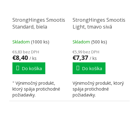
StrongHinges Smootis
StrongHinges Smootis
Standard, biela
Light, tmavo sivá
Skladom
(1000 ks)
Skladom
(500 ks)
€6,83 bez DPH
€5,99 bez DPH
€8,40
€7,37
/ ks
/ ks
Do košíka
Do košíka
" Výnimočný produkt,
Výnimočný produkt, ktorý
ktorý spája protichodné
spája protichodné
požiadavky.
požiadavky.