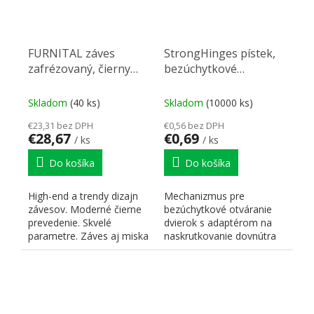
FURNITAL záves
StrongHinges pístek,
zafrézovaný, čierny
bezúchytkové
bez pružiny ľavý
otevírání dvířek,
magnet, adaptér, biela
Skladom
(40 ks)
Skladom
(10000 ks)
€23,31 bez DPH
€0,56 bez DPH
€28,67
€0,69
/ ks
/ ks
Do košíka
Do košíka
High-end a trendy dizajn
Mechanizmus pre
závesov. Moderné čierne
bezúchytkové otváranie
prevedenie. Skvelé
dvierok s adaptérom na
parametre. Záves aj miska
naskrutkovanie dovnútra
zafrézovaný do korpusu...
korpusu, s magnetom.