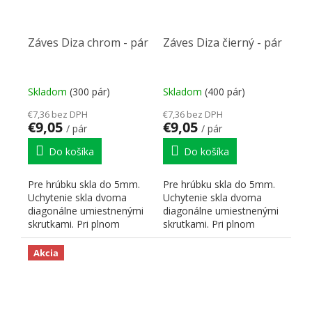
Záves Diza chrom - pár
Záves Diza čierný - pár
Skladom
(300 pár)
Skladom
(400 pár)
€7,36 bez DPH
€7,36 bez DPH
€9,05
€9,05
/ pár
/ pár
Do košíka
Do košíka
Pre hrúbku skla do 5mm.
Pre hrúbku skla do 5mm.
Uchytenie skla dvoma
Uchytenie skla dvoma
diagonálne umiestnenými
diagonálne umiestnenými
skrutkami. Pri plnom
skrutkami. Pri plnom
vsunutí skla do závesu je...
vsunutí skla do závesu je...
Akcia