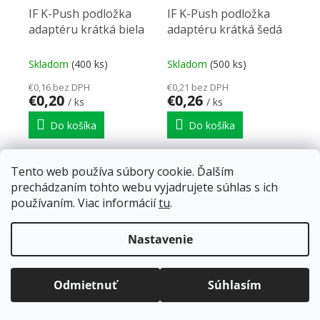
IF K-Push podložka
IF K-Push podložka
adaptéru krátká biela
adaptéru krátká šedá
Skladom
(400 ks)
Skladom
(500 ks)
€0,16 bez DPH
€0,21 bez DPH
€0,20
€0,26
/ ks
/ ks
Do košíka
Do košíka
Podložka adaptéra krátka
Podložka adaptéra krátka
Tento web používa súbory cookie. Ďalším
biela
šedá
prechádzaním tohto webu vyjadrujete súhlas s ich
používaním. Viac informácií
tu
.
NAČÍTAŤ 39 ĎALŠÍCH
Doprava zadarmo
pre balíkové zásielky v hodnote
Stránkovanie
nad
120 EUR*
.
Nastavenie
1
2
Ovládacie prvky výpisu
Viac informácií o doprave a platbe.
99
položiek celkom
Balíky zasielame už od
4 EUR
.
HORE
ZRÝCHĽUJEME.
Odmietnuť
Súhlasím