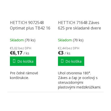
HETTICH 9072548
HETTICH 71648 Záves
Optimat plus TB42 16
625 pre skladané dvere
Skladom
(70 ks)
Skladom
(70 ks)
€5,02 bez DPH
€2,44 bez DPH
€6,17
€3
/ ks
/ ks
Do košíka
Do košíka
Pre čelné rámové
Uhol otvorenia 180°.
konštrukcie.
Záves a čap je oceľový s
oteruvzdornými
plastovými medzikrúžkami.
S pevným čapom. Oceľ
niklovaná.