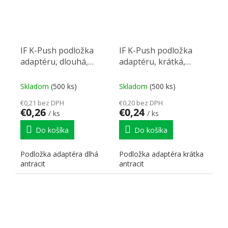
IF K-Push podložka
IF K-Push podložka
adaptéru, dlouhá,
adaptéru, krátká,
antracit
antracit
Skladom
(500 ks)
Skladom
(500 ks)
€0,21 bez DPH
€0,20 bez DPH
€0,26
€0,24
/ ks
/ ks
Do košíka
Do košíka
Podložka adaptéra dlhá
Podložka adaptéra krátka
antracit
antracit