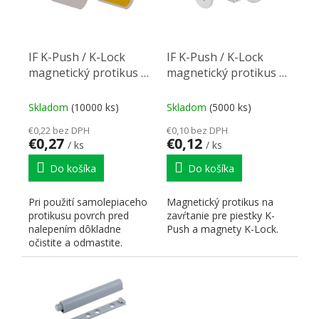
IF K-Push / K-Lock
IF K-Push / K-Lock
magnetický protikus k
magnetický protikus k
nalepeniu oválny
zavrtaniu
Skladom
(10000 ks)
Skladom
(5000 ks)
€0,22 bez DPH
€0,10 bez DPH
€0,27
€0,12
/ ks
/ ks
Do košíka
Do košíka
Pri použití samolepiaceho
Magnetický protikus na
protikusu povrch pred
zavŕtanie pre piestky K-
nalepením dôkladne
Push a magnety K-Lock.
očistite a odmastite.