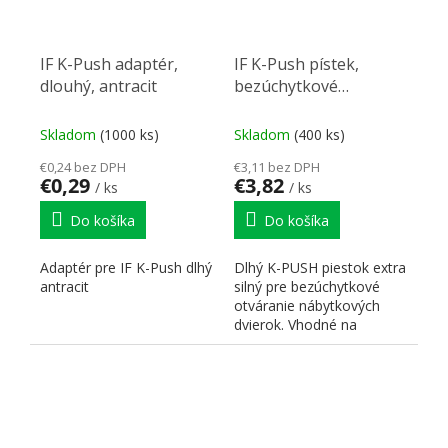
IF K-Push adaptér,
IF K-Push pístek,
dlouhý, antracit
bezúchytkové
otevírání, magnet,
dlouhý, extra silný,
Skladom
(1000 ks)
Skladom
(400 ks)
antracit
€0,24 bez DPH
€3,11 bez DPH
€0,29
€3,82
/ ks
/ ks
Do košíka
Do košíka
Adaptér pre IF K-Push dlhý
Dlhý K-PUSH piestok extra
antracit
silný pre bezúchytkové
otváranie nábytkových
dvierok. Vhodné na
použitie so závesmi bez...