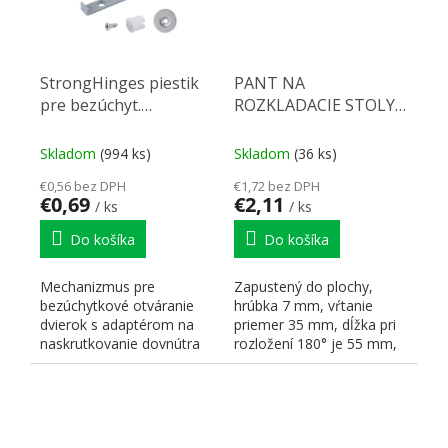
StrongHinges piestik
PANT NA
pre bezúchyt.
ROZKLADACIE STOLY
otváranie dvierok s
Ni
magnetom a
Skladom
(994 ks)
Skladom
(36 ks)
adaptérom šedý
€0,56 bez DPH
€1,72 bez DPH
€0,69
€2,11
/ ks
/ ks
Do košíka
Do košíka
Mechanizmus pre
Zapustený do plochy,
bezúchytkové otváranie
hrúbka 7 mm, vŕtanie
dvierok s adaptérom na
priemer 35 mm, dĺžka pri
naskrutkovanie dovnútra
rozložení 180° je 55 mm,
korpusu, s magnetom.
6 zahĺbených otvorov pre...