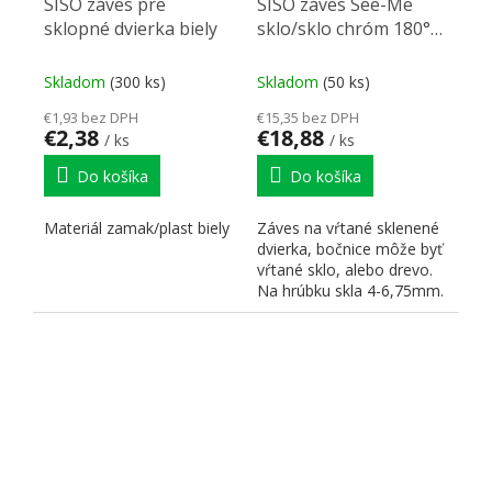
SISO záves pre
SISO záves See-Me
sklopné dvierka biely
sklo/sklo chróm 180°
P/L
Skladom
(300 ks)
Skladom
(50 ks)
€1,93 bez DPH
€15,35 bez DPH
€2,38
€18,88
/ ks
/ ks
Do košíka
Do košíka
Materiál zamak/plast biely
Záves na vŕtané sklenené
dvierka, bočnice môže byť
vŕtané sklo, alebo drevo.
Na hrúbku skla 4-6,75mm.
Vŕtanie pr....