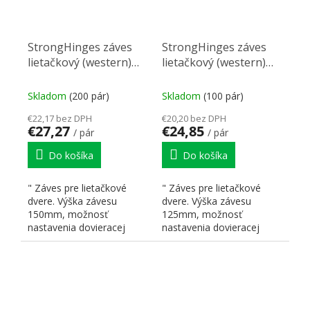
StrongHinges záves
StrongHinges záves
lietačkový (western)
lietačkový (western)
nerez 150mm
nerez 125mm
Skladom
(200 pár)
Skladom
(100 pár)
€22,17 bez DPH
€20,20 bez DPH
€27,27
€24,85
/ pár
/ pár
Do košíka
Do košíka
" Záves pre lietačkové
" Záves pre lietačkové
dvere. Výška závesu
dvere. Výška závesu
150mm, možnosť
125mm, možnosť
nastavenia dovieracej
nastavenia dovieracej
pružiny. V balení sú dva
pružiny. V balení sú dva
kusy závesov...
kusy závesov...