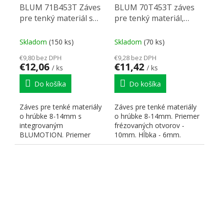
BLUM 71B453T Záves
BLUM 70T453T záves
pre tenký materiál s
pre tenký materiál,
Blumotion, Expando T,
TIP-ON, EXPANDO T,
110°
110°
Skladom
(150 ks)
Skladom
(70 ks)
€9,80 bez DPH
€9,28 bez DPH
€12,06
€11,42
/ ks
/ ks
Do košíka
Do košíka
Záves pre tenké materiály
Záves pre tenké materiály
o hrúbke 8-14mm s
o hrúbke 8-14mm. Priemer
integrovaným
frézovaných otvorov -
BLUMOTION. Priemer
10mm. Hĺbka - 6mm.
frézovaných otvorov -
Použiteľné materiály:...
10mm. Hĺbka - 6mm.