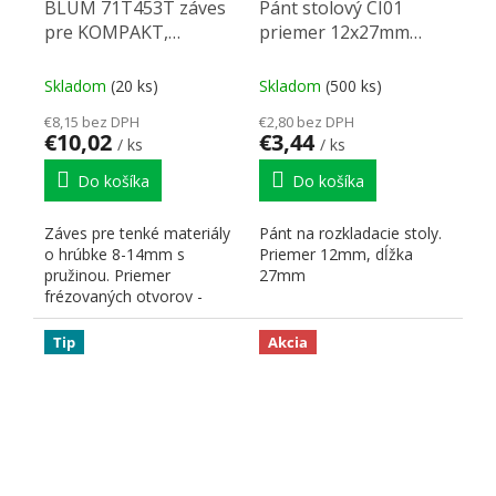
BLUM 71T453T záves
Pánt stolový CI01
pre KOMPAKT,
priemer 12x27mm
EXPANDO T,
mosadz
Skladom
(20 ks)
Skladom
(500 ks)
€8,15 bez DPH
€2,80 bez DPH
€10,02
€3,44
/ ks
/ ks
Do košíka
Do košíka
Záves pre tenké materiály
Pánt na rozkladacie stoly.
o hrúbke 8-14mm s
Priemer 12mm, dĺžka
pružinou. Priemer
27mm
frézovaných otvorov -
10mm. Hĺbka - 6mm.
Tip
Akcia