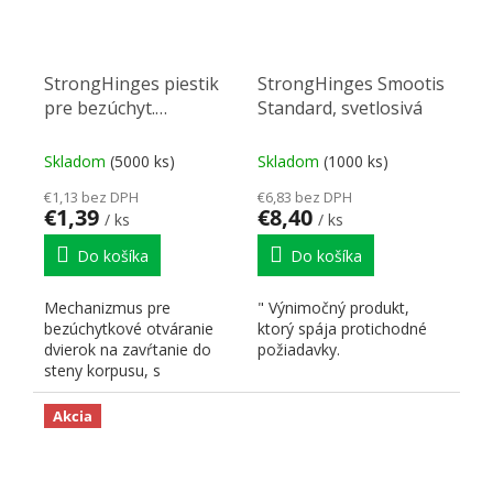
StrongHinges piestik
StrongHinges Smootis
pre bezúchyt.
Standard, svetlosivá
otváranie dvierok s
magnetom k zaVrtanie
Skladom
(5000 ks)
Skladom
(1000 ks)
šedý
€1,13 bez DPH
€6,83 bez DPH
€1,39
€8,40
/ ks
/ ks
Do košíka
Do košíka
Mechanizmus pre
" Výnimočný produkt,
bezúchytkové otváranie
ktorý spája protichodné
dvierok na zavŕtanie do
požiadavky.
steny korpusu, s
magnetom.
Akcia