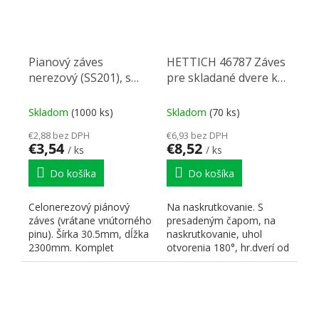
Pianový záves
HETTICH 46787 Záves
nerezový (SS201), s
pre skladané dvere k
nerezovým pinom
naskrutkovaniu
2300 x 30,5
Skladom
(1000 ks)
Skladom
(70 ks)
€2,88 bez DPH
€6,93 bez DPH
€3,54
€8,52
/ ks
/ ks
Do košíka
Do košíka
Celonerezový piánový
Na naskrutkovanie. S
záves (vrátane vnútorného
presadeným čapom, na
pinu). Šírka 30.5mm, dĺžka
naskrutkovanie, uhol
2300mm. Komplet
otvorenia 180°, hr.dverí od
nerezový materiál SS201...
15 mm, medzera je
plynule...