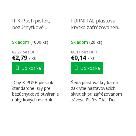
IF K-Push pístek,
FURNITAL plastová
bezúchytkové
krytka zafrézovaného
otevírání, čočka,
závěsu sivá
dlouhý, antracit
Skladom
(1000 ks)
Skladom
(20 ks)
€2,27 bez DPH
€0,11 bez DPH
€2,79
€0,14
/ ks
/ ks
Do košíka
Do košíka
Dlhý K-PUSH piestok
Šedá plastová krytka na
štandardnej sily pre
zakrytie nastavovacích
bezúchytkové otváranie
skrutiek pri zafrézovanom
nábytkových dvierok.
závese FURNITAL. Do
Vhodné na použitie so
vypredania zásob
závesmi so...