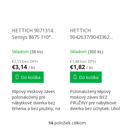
HETTICH 9071314
HETTICH
Sensys 8675 110°
9042637/9043362
TH52 P2O
Intermat,
polonaložený, P2O
Skladom
(38 ks)
Skladom
(300 ks)
€2,55 bez DPH
€1,48 bez DPH
€3,14
€1,82
/ ks
/ ks
Do košíka
Do košíka
Klipový miskový záves
Polonaložený klipový
polonaložený pre
miskový záves BEZ
nábytkové dvierka bez
PRUŽINY pre nábytkové
tlmenia a bez pružiny, na
dvierka bez úchytiek. Uhol
skrutku. Na hrúbky dverí
otvorenia 110°. S
15-22...
klipovou...
14
položiek celkom
Ovládacie prvky výpisu