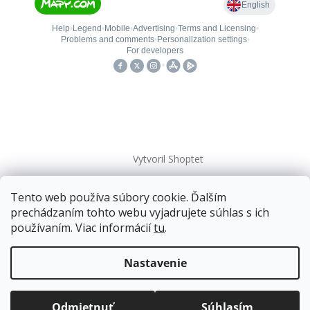
Vytvoril Shoptet
Tento web používa súbory cookie. Ďalším
Copyright 2026
kovanieplus
. Všetky práva vyhradené.
prechádzaním tohto webu vyjadrujete súhlas s ich
používaním. Viac informácií
tu
.
Doprava zadarmo
pre balíkové zásielky v hodnote
nad
120 EUR*
.
Nastavenie
Viac informácií o doprave a platbe.
Balíky zasielame už od
4 EUR
.
ZRÝCHĽUJEME.
Odmietnuť
Súhlasím