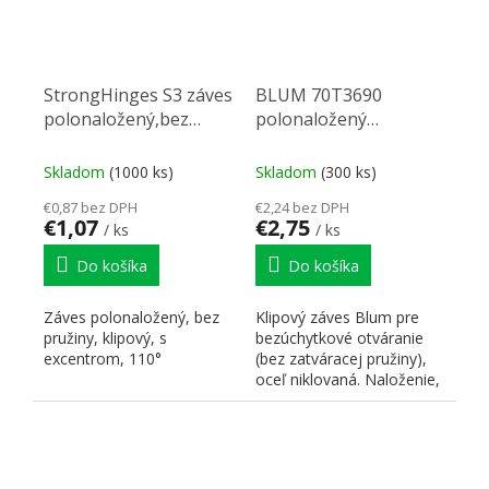
StrongHinges S3 záves
BLUM 70T3690
polonaložený,bez
polonaložený
pružiny, klipový
Inserta,TIP-ON,110°
Skladom
(1000 ks)
Skladom
(300 ks)
€0,87 bez DPH
€2,24 bez DPH
€1,07
€2,75
/ ks
/ ks
Do košíka
Do košíka
Záves polonaložený, bez
Klipový záves Blum pre
pružiny, klipový, s
bezúchytkové otváranie
excentrom, 110°
(bez zatváracej pružiny),
oceľ niklovaná. Naloženie,
spôsob prichytenia...