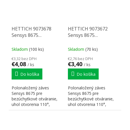
HETTICH 9073678
HETTICH 9073672
Sensys 8675
Sensys 8675
polonaložený 110°
polonaložený 110°
P2O, 45x9.5,
P2O, 45x9.5, skrutka
Skladom
(100 ks)
Skladom
(70 ks)
rychlomontáž Fix
€3,32 bez DPH
€2,76 bez DPH
€4,08
€3,40
/ ks
/ ks
Do košíka
Do košíka
Polonaložený záves
Polonaložený záves
Sensys 8675 pre
Sensys 8675 pre
bezúchytkové otváranie,
bezúchytkové otváranie,
uhol otvorenia 110°,
uhol otvorenia 110°,
vŕtanie misky 45x9.5mm,
vŕtanie misky 45x9.5mm,
rýchlomontáž...
montáž misky...