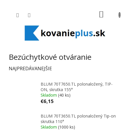
Prejsť na obsah
NÁKUPNÝ
Bezúchytkové otváranie
NAJPREDÁVANEJŠIE
BLUM 70T7650.TL polonaložený, TIP-
ON, skrutka 155°
Skladom
(40 ks)
€6,15
BLUM 70T3650.TL polonaložený Tip-on
skrutka 110°
Skladom
(1000 ks)