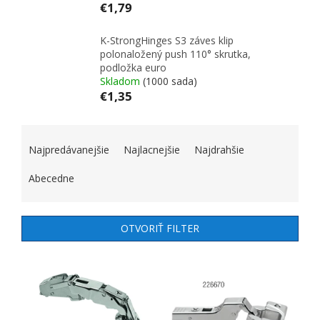
€1,79
K-StrongHinges S3 záves klip
polonaložený push 110° skrutka,
podložka euro
Skladom
(1000 sada)
€1,35
RADENIE PRODUKTOV
Najpredávanejšie
Najlacnejšie
Najdrahšie
Abecedne
OTVORIŤ FILTER
VÝPIS PRODUKTOV