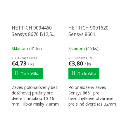
HETTICH 9094460
HETTICH 9091620
Sensys 8676 B12,5
Sensys 8661
TH52, polonaložený
polonaložený 95° P2O,
pre tenké dvere, SiSy
hr. až 32mm, 45x9.5,
Skladom
(41 ks)
Skladom
(46 ks)
skrutka
€3,85 bez DPH
€3,09 bez DPH
€4,73
€3,80
/ ks
/ ks
Do košíka
Do košíka
Záves polonaložený bez
Polonaložený záves
doťahovej pružiny pre
Sensys 8661 pre
dvere s hrúbkou 10-16
bezúchytkové otváranie
mm. Hĺbka misky 7,8mm.
pre silné dvere (až 32mm),
Pre korpus DTDL18
uhol otvorenia 95°,
podložka...
vŕtanie...