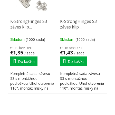
K-StrongHinges S3
K-StrongHinges S3
záves klip
záves klip
polonaložený push
polonaložený push
110° skrutka, podložka
110° skrutka, podložka
Skladom
(1000 sada)
Skladom
(1000 sada)
euro
skrutka exc.
€1,10 bez DPH
€1,16 bez DPH
€1,35
€1,43
/ sada
/ sada
Do košíka
Do košíka
Kompletná sada závesu
Kompletná sada závesu
S3 s montážnou
S3 s montážnou
podložkou. Uhol otvorenia
podložkou. Uhol otvorenia
110°, montáž misky na
110°, montáž misky na
skrutku a excentr pre
skrutku a excentr pre
nastavenie...
nastavenie...