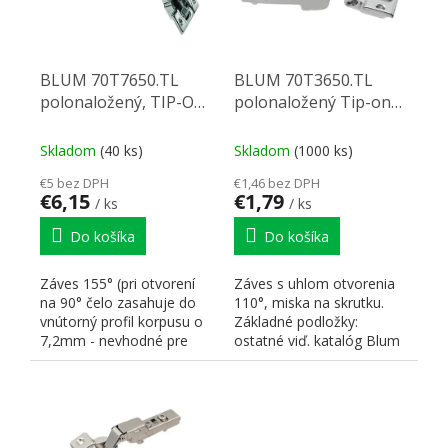
BLUM 70T7650.TL
BLUM 70T3650.TL
polonaložený, TIP-ON,
polonaložený Tip-on
skrutka 155°
skrutka 110°
Skladom
(40 ks)
Skladom
(1000 ks)
€5 bez DPH
€1,46 bez DPH
€6,15
€1,79
/ ks
/ ks
Do košíka
Do košíka
Záves 155° (pri otvorení
Záves s uhlom otvorenia
na 90° čelo zasahuje do
110°, miska na skrutku.
vnútorný profil korpusu o
Základné podložky:
7,2mm - nevhodné pre
ostatné viď. katalóg Blum
potravinové skrine;...
skrutka 173 L6100 -...