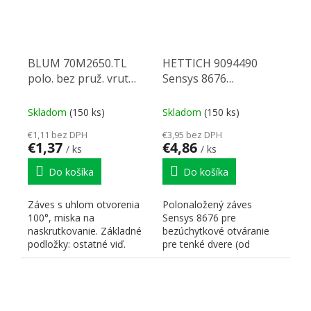
BLUM 70M2650.TL
HETTICH 9094490
polo. bez pruž. vrut
Sensys 8676
100°
polonaložený 110°
P2O, tl. od 10mm,
Skladom
(150 ks)
Skladom
(150 ks)
45x9.5, vrut
€1,11 bez DPH
€3,95 bez DPH
€1,37
€4,86
/ ks
/ ks
Do košíka
Do košíka
Záves s uhlom otvorenia
Polonaložený záves
100°, miska na
Sensys 8676 pre
naskrutkovanie. Základné
bezúchytkové otváranie
podložky: ostatné viď.
pre tenké dvere (od
katalóg Blum skrutka 173
10mm), uhol otvorenia
L6100...
110°, vŕtanie...