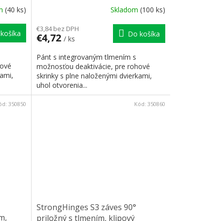
om
(40 ks)
Skladom
(100 ks)
€3,84 bez DPH
košíka
Do košíka
€4,72
/ ks
Pánt s integrovaným tlmením s
hové
možnosťou deaktivácie, pre rohové
kami,
skrinky s plne naloženými dvierkami,
uhol otvorenia...
ód:
350850
Kód:
350860
StrongHinges S3 záves 90°
m,
priložný s tlmením, klipový