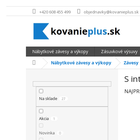
Prejsť na obsah
+420 608 455 499
objednavky@kovanieplus.sk
Nábytkové závesy a výkopy
Zásuvkové výsuvy
Domov
Nábytkové závesy a výkopy
Závesy
BOČNÝ PANEL
S i
NAJPR
Na sklade
27
Akcia
1
Novinka
0