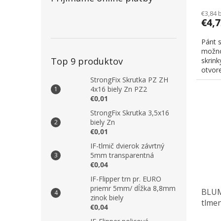
€3,84 
€4,
Pánt 
možno
Top 9 produktov
skrink
otvore
StrongFix Skrutka PZ ZH
4x16 biely Zn PZ2
€0,01
StrongFix Skrutka 3,5x16
biely Zn
€0,01
IF-tlmič dvierok závrtný
5mm transparentná
€0,04
IF-Flipper trn pr. EURO
priemr 5mm/ dĺžka 8,8mm
BLUM 
zinok biely
tlmen
€0,04