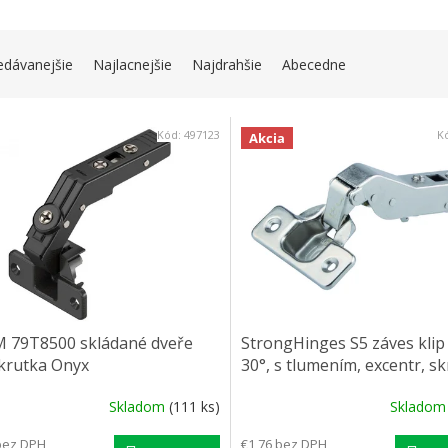
IE PRODUKTOV
edávanejšie
Najlacnejšie
Najdrahšie
Abecedne
 PRODUKTOV
Kód:
497123
K
Akcia
 79T8500 skládané dveře
StrongHinges S5 záves klip
skrutka Onyx
30°, s tlumením, excentr, s
Skladom
(111 ks)
Sklado
bez DPH
€1,76 bez DPH