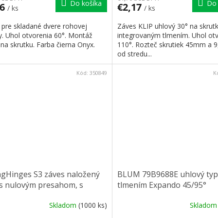
Do košíka
Do 
06
€2,17
/ ks
/ ks
 pre skladané dvere rohovej
Záves KLIP uhlový 30° na skrutk
y. Uhol otvorenia 60°. Montáž
integrovaným tlmením. Uhol ot
na skrutku. Farba čierna Onyx.
110°. Rozteč skrutiek 45mm a
od stredu...
Kód:
350849
K
ngHinges S3 záves naložený
BLUM 79B9688E uhlový typ 
 s nulovým presahom, s
tlmením Expando 45/95°
ím, klipový
Skladom
(1000 ks)
Sklado