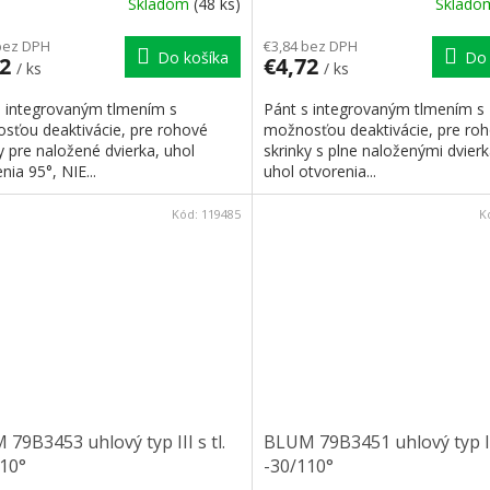
Skladom
(48 ks)
Sklad
bez DPH
€3,84 bez DPH
Do košíka
Do 
72
€4,72
/ ks
/ ks
s integrovaným tlmením s
Pánt s integrovaným tlmením s
sťou deaktivácie, pre rohové
možnosťou deaktivácie, pre ro
y pre naložené dvierka, uhol
skrinky s plne naloženými dvier
nia 95°, NIE...
uhol otvorenia...
Kód:
119485
K
79B3453 uhlový typ III s tl.
BLUM 79B3451 uhlový typ III
10°
-30/110°