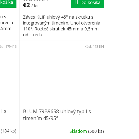
košíka
Do košíka
€2
/ ks
u s
Záves KLIP uhlový 45° na skrutku s
vorenia
integrovaným tlmením. Uhol otvorenia
 9,5mm
110°. Rozteč skrutiek 45mm a 9,5mm
od stredu...
ód:
179416
Kód:
118154
I s
BLUM 79B9658 uhlový typ I s
tlmením 45/95°
m
(184 ks)
Skladom
(500 ks)