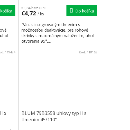
€3,84 bez DPH
košíka
Do košíka
€4,72
/ ks
Pánt s integrovaným tlmením s
hové
možnosťou deaktivácie, pre rohové
 uhol
skrinky s maximálnym naložením, uhol
otvorenia 95°,...
ód:
119484
Kód:
118163
I s
BLUM 79B3558 uhlový typ II s
tlmením 45/110°