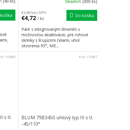
om
(40 ks)
Skladom
(300 ks)
€3,84 bez DPH
košíka
Do košíka
€4,72
/ ks
Pánt s integrovaným tlmením s
hové
možnosťou deaktivácie, pre rohové
kami,
skrinky s lícujúcimi čelami, uhol
otvorenia 95°, NIE...
ód:
119486
Kód:
119487
 s tl.
BLUM 79B3450 uhlový typ III s tl.
-45/110°