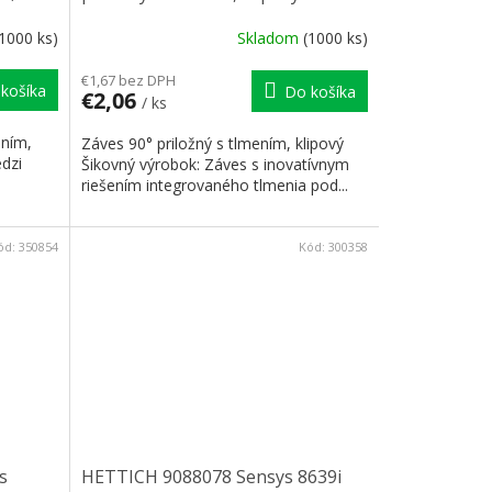
(1000 ks)
Skladom
(1000 ks)
€1,67 bez DPH
košíka
Do košíka
€2,06
/ ks
ením,
Záves 90° priložný s tlmením, klipový
dzi
Šikovný výrobok: Záves s inovatívnym
riešením integrovaného tlmenia pod...
ód:
350854
Kód:
300358
s
HETTICH 9088078 Sensys 8639i