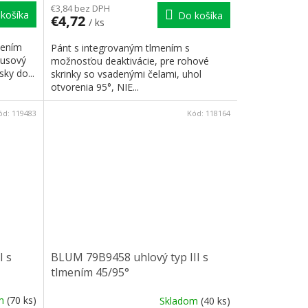
€3,84 bez DPH
košíka
Do košíka
€4,72
/ ks
mením
Pánt s integrovaným tlmením s
pusový
možnosťou deaktivácie, pre rohové
ky do...
skrinky so vsadenými čelami, uhol
otvorenia 95°, NIE...
ód:
119483
Kód:
118164
I s
BLUM 79B9458 uhlový typ III s
tlmením 45/95°
om
(70 ks)
Skladom
(40 ks)