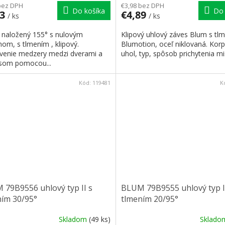
bez DPH
€3,98 bez DPH
Do košíka
Do 
13
€4,89
/ ks
/ ks
 naložený 155° s nulovým
Klipový uhlový záves Blum s tl
om, s tlmením , klipový.
Blumotion, oceľ niklovaná. Kor
venie medzery medzi dverami a
uhol, typ, spôsob prichytenia mis
som pomocou...
Kód:
119481
K
79B9556 uhlový typ II s
BLUM 79B9555 uhlový typ I
ním 30/95°
tlmením 20/95°
Skladom
(49 ks)
Sklad