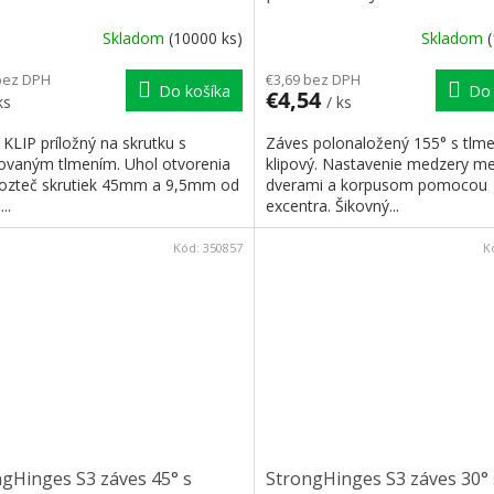
klipový
Skladom
(10000 ks)
Skladom
bez DPH
€3,69 bez DPH
Do košíka
Do 
€4,54
ks
/ ks
KLIP príložný na skrutku s
Záves polonaložený 155° s tlm
rovaným tlmením. Uhol otvorenia
klipový. Nastavenie medzery me
Rozteč skrutiek 45mm a 9,5mm od
dverami a korpusom pomocou
..
excentra. Šikovný...
Kód:
350857
K
gHinges S3 záves 45° s
StrongHinges S3 záves 30° 