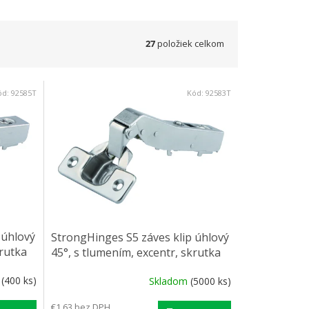
27
položiek celkom
ód:
92585T
Kód:
92583T
 úhlový
StrongHinges S5 záves klip úhlový
krutka
45°, s tlumením, excentr, skrutka
m
(400 ks)
Skladom
(5000 ks)
€1,63 bez DPH