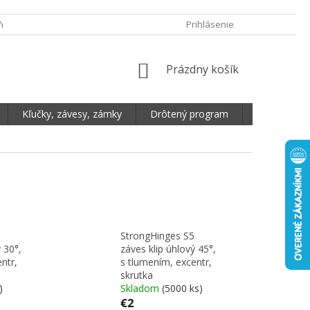
Y OCHRANY OSOBNÝCH ÚDAJOV
DOPRAVA A PLATBA
Prihlásenie
REKLAMA
NÁKUPNÝ KOŠÍK
Prázdny košík
Kľučky, závesy, zámky
Drôtený program
Plošné mate
StrongHinges S5
 30°,
záves klip úhlový 45°,
ntr,
s tlumením, excentr,
skrutka
)
Skladom
(5000 ks)
€2