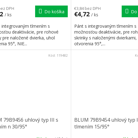
bez DPH
€3,84 bez DPH
Do košíka
Do 
72
€4,72
/ ks
/ ks
s integrovaným tlmením s
Pánt s integrovaným tlmením s
sťou deaktivácie, pre rohové
možnosťou deaktivácie, pre ro
y pre naložené dvierka, uhol
skrinky s naloženými dvierkami,
nia 95°, NIE...
otvorenia 95°,...
Kód:
119482
K
79B9456 uhlový typ III s
BLUM 79B9454 uhlový typ II
ím n 30/95°
tlmením 15/95°