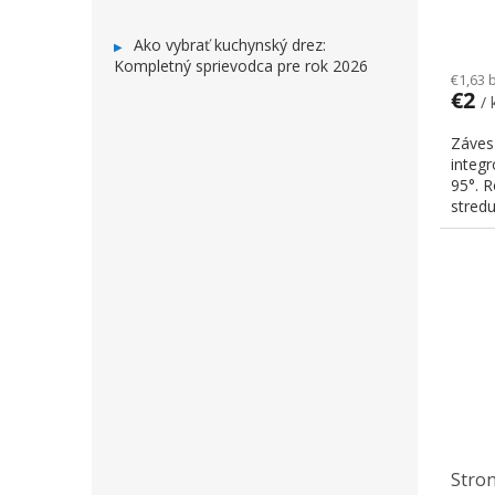
Ako vybrať kuchynský drez:
Kompletný sprievodca pre rok 2026
€1,63 
€2
/ 
Záves 
integ
95°. 
stredu.
Stron