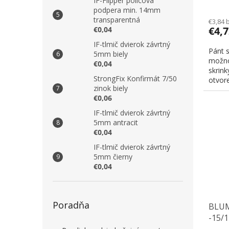
IF-Flipper policová
podpera min. 14mm
transparentná
€3,84 
€4,
€0,04
IF-tlmič dvierok závrtný
Pánt 
5mm biely
možno
€0,04
skrink
StrongFix Konfirmát 7/50
otvore
zinok biely
€0,06
IF-tlmič dvierok závrtný
5mm antracit
€0,04
IF-tlmič dvierok závrtný
5mm čierny
€0,04
Poradňa
BLUM 
-15/1