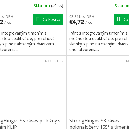
Skladom
(40 ks)
Sklad
bez DPH
€3,84 bez DPH
Do košíka
Do 
72
€4,72
/ ks
/ ks
s integrovaným tlmením s
Pánt s integrovaným tlmením s
sťou deaktivácie, pre rohové
možnosťou deaktivácie, pre ro
y s plne naloženými dvierkami,
skrinky s plne naloženými dvier
tvorenia...
uhol otvorenia...
Kód:
191110
K
gHinges S5 záves príložný s
StrongHinges S3 záves
ním KLIP
polonaložený 155° s tlmení