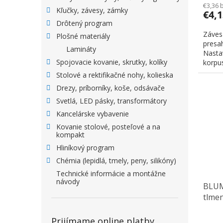
€3,36 
Kľučky, závesy, zámky
€4,
Drôtený program
Záves
Plošné materiály
presah
Lamináty
Nasta
Spojovacie kovanie, skrutky, kolíky
korpu
Stolové a rektifikačné nohy, kolieska
Drezy, príborníky, koše, odsávače
Svetlá, LED pásky, transformátory
Kancelárske vybavenie
Kovanie stolové, posteľové a na
kompakt
Hliníkový program
Chémia (lepidlá, tmely, peny, silikóny)
Technické informácie a montážne
návody
BLUM 
tlme
Prijímame online platby