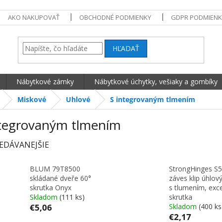
AKO NAKUPOVAŤ
OBCHODNÉ PODMIENKY
GDPR PODMIENK
HĽADAŤ
Nábytkové zámky
Nábytkové úchytky, vešiaky a gombíky
Miskové
Uhlové
S integrovaným tlmením
ntegrovaným tlmením
EDÁVANEJŠIE
BLUM 79T8500
StrongHinges S5
skládané dveře 60°
záves klip úhlový
skrutka Onyx
s tlumením, exce
Skladom
(111 ks)
skrutka
€5,06
Skladom
(400 ks
€2,17