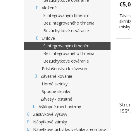
Bezúchytkové otváranie
€5,
Vložené
S integrovaným tlmením
Záves
skrink
Bez integrovaného tlmenia
misky 
Bezúchytkové otváranie
Uhlové
S integrovaným tlmením
Bez integrovaného tlmenia
Bezúchytkové otváranie
Príslušenstvo k závesom
Závesné kovanie
Horné skrinky
Spodné skrinky
Závesy - ostatné
Stro
Výklopné mechanizmy
155°
Zásuvkové výsuvy
tlmen
Nábytkové zámky
Nábytkové úchytky, vešiaky a gombíky