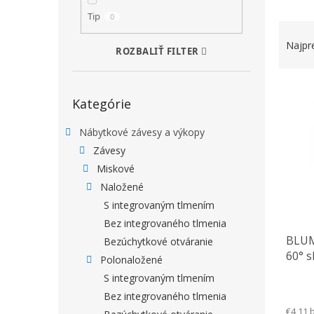
Tip
0
RADEN
Najpr
ROZBALIŤ FILTER
VÝPIS
Preskočiť kategórie
Kategórie
Nábytkové závesy a výkopy
Závesy
Miskové
Naložené
S integrovaným tlmením
Bez integrovaného tlmenia
BLUM
Bezúchytkové otváranie
60° 
Polonaložené
S integrovaným tlmením
Bez integrovaného tlmenia
€4,11 