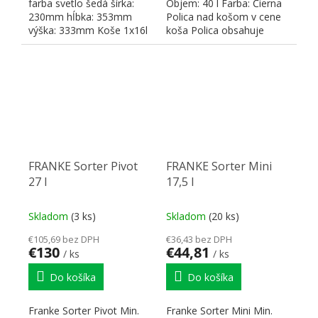
farba svetlo šedá šírka:
Objem: 40 l Farba: Čierna
230mm hĺbka: 353mm
Polica nad košom v cene
výška: 333mm Koše 1x16l
koša Polica obsahuje
aktívny uhlíkový filter,...
FRANKE Sorter Pivot
FRANKE Sorter Mini
27 l
17,5 l
Skladom
(3 ks)
Skladom
(20 ks)
€105,69 bez DPH
€36,43 bez DPH
€130
€44,81
/ ks
/ ks
Do košíka
Do košíka
Franke Sorter Pivot Min.
Franke Sorter Mini Min.