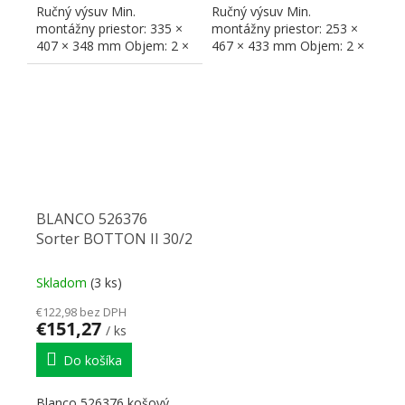
Ručný výsuv Min.
Ručný výsuv Min.
montážny priestor: 335 ×
montážny priestor: 253 ×
407 × 348 mm Objem: 2 ×
467 × 433 mm Objem: 2 ×
14 l Triedenie odpadkov:...
15 l Triedenie odpadkov:...
BLANCO 526376
Sorter BOTTON II 30/2
Skladom
(3 ks)
€122,98 bez DPH
€151,27
/ ks
Do košíka
Blanco 526376 košový