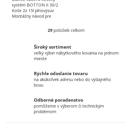
systém BOTTON II 30/2
Koše 2x 15l plnovýsuv
Montážny návod pre
BLANCO BOTTON Pre
Manual: Pri...
29
položiek celkom
Ovládacie prvky výpisu
Široký sortiment
veľký výber nábytkového kovania na jednom
mieste
Rýchle odoslanie tovaru
na akúkoľvek adresu nebo do výdajného
boxu
Odborné poradenstvo
pomôžeme s výberom či technickým
problémom
ZÁPÄTIE