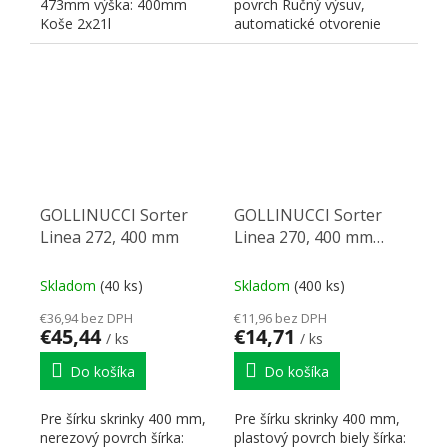
473mm výška: 400mm
povrch Ručný výsuv,
Koše 2x21l
automatické otvorenie
veka Rozmery sortera:...
GOLLINUCCI Sorter
GOLLINUCCI Sorter
Linea 272, 400 mm
Linea 270, 400 mm
biely
Skladom
(40 ks)
Skladom
(400 ks)
€36,94 bez DPH
€11,96 bez DPH
€45,44
€14,71
/ ks
/ ks
Do košíka
Do košíka
Pre šírku skrinky 400 mm,
Pre šírku skrinky 400 mm,
nerezový povrch šírka:
plastový povrch biely šírka: