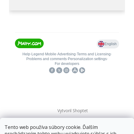
Vytvoril Shoptet
Tento web používa súbory cookie. Ďalším
Copyright 2026
kovanieplus
. Všetky práva vyhradené.
prechádzaním tohto webu vyjadrujete súhlas s ich