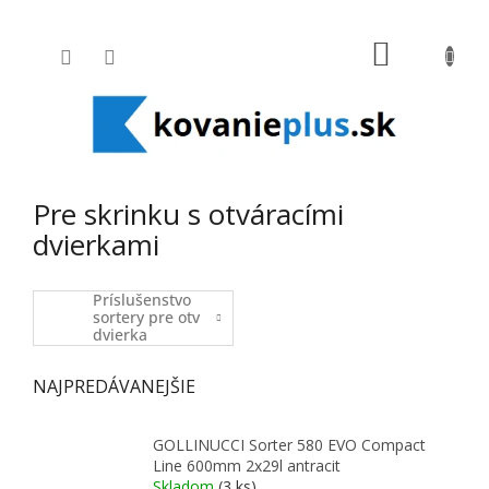
Prejsť na obsah
NÁKUPNÝ
Pre skrinku s otváracími
dvierkami
Príslušenstvo
sortery pre otv
dvierka
NAJPREDÁVANEJŠIE
GOLLINUCCI Sorter 580 EVO Compact
Line 600mm 2x29l antracit
Skladom
(3 ks)