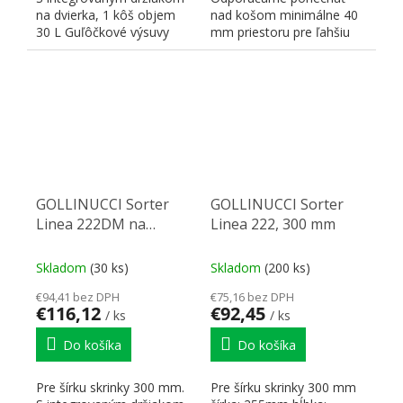
na dvierka, 1 kôš objem
nad košom minimálne 40
30 L Guľôčkové výsuvy
mm priestoru pre ľahšiu
bez doťahu a bez...
manipuláciu šírka:
255mm...
GOLLINUCCI Sorter
GOLLINUCCI Sorter
Linea 222DM na
Linea 222, 300 mm
dvierko, 300 mm, 2k
ôše
Skladom
(30 ks)
Skladom
(200 ks)
€94,41 bez DPH
€75,16 bez DPH
€116,12
€92,45
/ ks
/ ks
Do košíka
Do košíka
Pre šírku skrinky 300 mm.
Pre šírku skrinky 300 mm