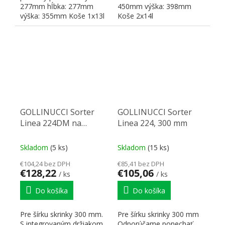
277mm hĺbka: 277mm
450mm výška: 398mm
výška: 355mm Koše 1x13l
Koše 2x14l
GOLLINUCCI Sorter
GOLLINUCCI Sorter
Linea 224DM na
Linea 224, 300 mm
dvierko, 300mm, 1kôš
Skladom
(5 ks)
Skladom
(15 ks)
€104,24 bez DPH
€85,41 bez DPH
€128,22
€105,06
/ ks
/ ks
Do košíka
Do košíka
Pre šírku skrinky 300 mm.
Pre šírku skrinky 300 mm
S integrovaným držiakom
Odporúčame ponechať