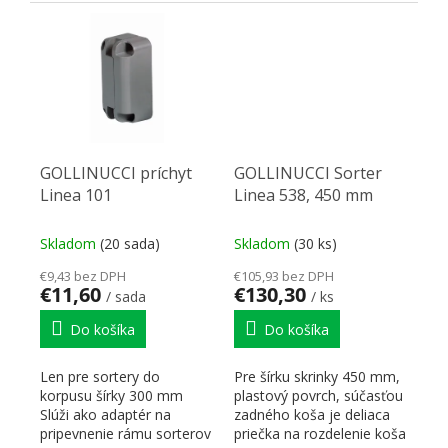
GOLLINUCCI príchyt
GOLLINUCCI Sorter
Linea 101
Linea 538, 450 mm
Skladom
(20 sada)
Skladom
(30 ks)
€9,43 bez DPH
€105,93 bez DPH
€11,60
€130,30
/ sada
/ ks
Do košíka
Do košíka
Len pre sortery do
Pre šírku skrinky 450 mm,
korpusu šírky 300 mm
plastový povrch, súčasťou
Slúži ako adaptér na
zadného koša je deliaca
pripevnenie rámu sorterov
priečka na rozdelenie koša