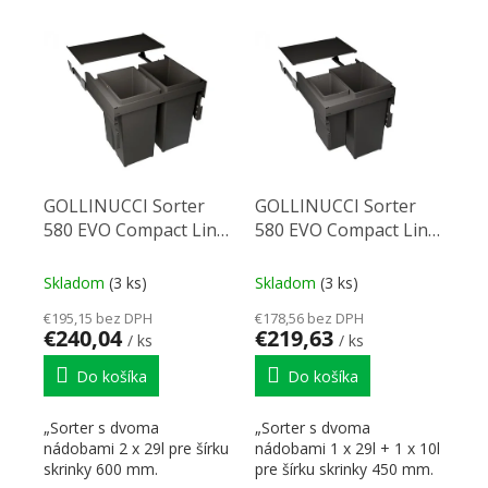
VÝPIS PRODUKTOV
GOLLINUCCI Sorter
GOLLINUCCI Sorter
580 EVO Compact Line
580 EVO Compact Line
600mm 2x29l antracit
450mm 1x29l+1x10l
antracit
Skladom
(3 ks)
Skladom
(3 ks)
€195,15 bez DPH
€178,56 bez DPH
€240,04
€219,63
/ ks
/ ks
Do košíka
Do košíka
„Sorter s dvoma
„Sorter s dvoma
nádobami 2 x 29l pre šírku
nádobami 1 x 29l + 1 x 10l
skrinky 600 mm.
pre šírku skrinky 450 mm.