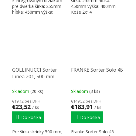
S integrovaným držiakom
šírka: 255mm hĺbka:
pre dvierka šírka: 255mm
450mm výška: 400mm
hĺbka: 450mm výška:
Koše 2x14l
400mm Koše 2x14l
GOLLINUCCI Sorter
FRANKE Sorter Solo 45
Linea 201, 500 mm
svetlo šedý
Skladom
(20 ks)
Skladom
(3 ks)
€19,12 bez DPH
€149,52 bez DPH
€23,52
€183,91
/ ks
/ ks
Do košíka
Do košíka
Pre šírku skrinky 500 mm,
Franke Sorter Solo 45