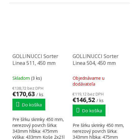
a 2x7,5l
GOLLINUCCI Sorter
GOLLINUCCI Sorter
Linea 511, 450 mm
Linea 504, 450 mm
Skladom
(3 ks)
Objednávame u
dodávateľa
€138,72 bez DPH
€170,63
€119,12 bez DPH
/ ks
€146,52
/ ks
Do košíka
Do košíka
Pre šírku skrinky 450 mm,
nerezový povrch šírka:
Pre šírku skrinky 450 mm,
343mm hĺbka: 475mm
nerezový povrch šírka:
výška: 433mm Koše 2x21l
343mm hĺbka: 475mm