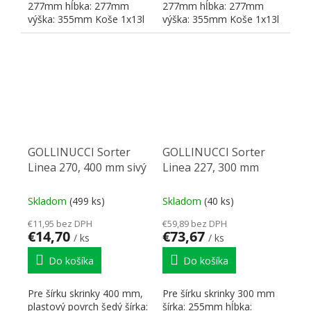
277mm hĺbka: 277mm
277mm hĺbka: 277mm
výška: 355mm Koše 1x13l
výška: 355mm Koše 1x13l
GOLLINUCCI Sorter
GOLLINUCCI Sorter
Linea 270, 400 mm sivý
Linea 227, 300 mm
Skladom
(499 ks)
Skladom
(40 ks)
€11,95 bez DPH
€59,89 bez DPH
€14,70
€73,67
/ ks
/ ks
Do košíka
Do košíka
Pre šírku skrinky 400 mm,
Pre šírku skrinky 300 mm
plastový povrch šedý šírka:
šírka: 255mm hĺbka: