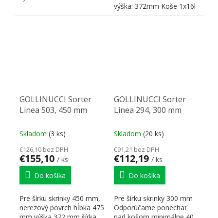
výška: 372mm Koše 1x16l
+ 2x7,5l
GOLLINUCCI Sorter
GOLLINUCCI Sorter
Linea 503, 450 mm
Linea 294, 300 mm
Skladom
(3 ks)
Skladom
(20 ks)
€126,10 bez DPH
€91,21 bez DPH
€155,10
€112,19
/ ks
/ ks
Do košíka
Do košíka
Pre šírku skrinky 450 mm,
Pre šírku skrinky 300 mm
nerezový povrch hĺbka 475
Odporúčame ponechať
mm výška 372 mm šírka
nad košom minimálne 40