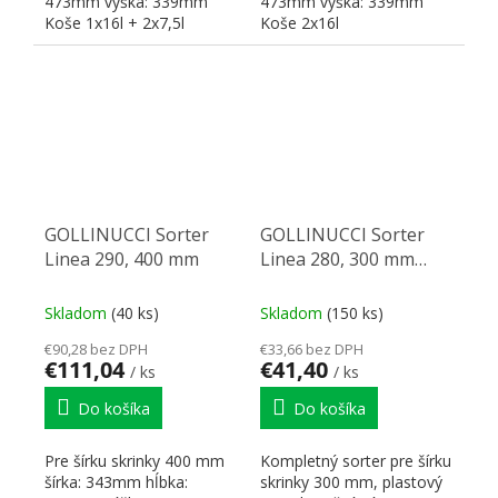
473mm výška: 339mm
473mm výška: 339mm
Koše 1x16l + 2x7,5l
Koše 2x16l
GOLLINUCCI Sorter
GOLLINUCCI Sorter
Linea 290, 400 mm
Linea 280, 300 mm
šedý
Skladom
(40 ks)
Skladom
(150 ks)
€90,28 bez DPH
€33,66 bez DPH
€111,04
€41,40
/ ks
/ ks
Do košíka
Do košíka
Pre šírku skrinky 400 mm
Kompletný sorter pre šírku
šírka: 343mm hĺbka:
skrinky 300 mm, plastový