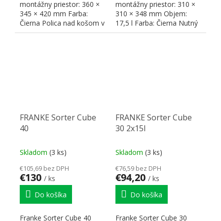
montážny priestor: 360 ×
montážny priestor: 310 ×
345 × 420 mm Farba:
310 × 348 mm Objem:
Čierna Polica nad košom v
17,5 l Farba: Čierna Nutný
cene koša Možnosť...
uhol otvorenia...
FRANKE Sorter Cube
FRANKE Sorter Cube
40
30 2x15l
Skladom
(3 ks)
Skladom
(3 ks)
€105,69 bez DPH
€76,59 bez DPH
€130
€94,20
/ ks
/ ks
Do košíka
Do košíka
Franke Sorter Cube 40
Franke Sorter Cube 30