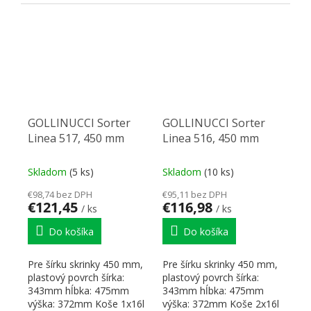
radu Linea 222 k boku
na dva diely...
korpusu...
GOLLINUCCI Sorter
GOLLINUCCI Sorter
Linea 517, 450 mm
Linea 516, 450 mm
Skladom
(5 ks)
Skladom
(10 ks)
€98,74 bez DPH
€95,11 bez DPH
€121,45
€116,98
/ ks
/ ks
Do košíka
Do košíka
Pre šírku skrinky 450 mm,
Pre šírku skrinky 450 mm,
plastový povrch šírka:
plastový povrch šírka:
343mm hĺbka: 475mm
343mm hĺbka: 475mm
výška: 372mm Koše 1x16l
výška: 372mm Koše 2x16l