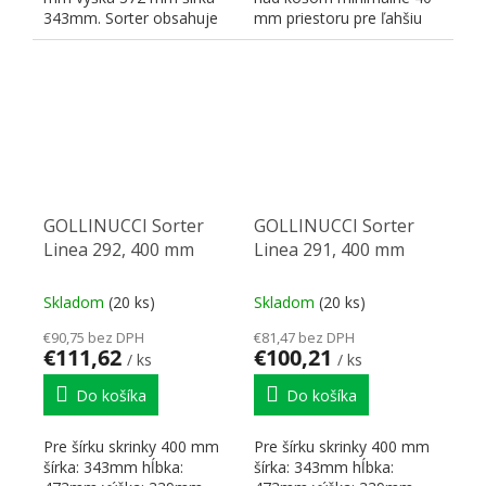
343mm. Sorter obsahuje
mm priestoru pre ľahšiu
dve nádoby s objemom...
manipuláciu šírka:
255mm...
GOLLINUCCI Sorter
GOLLINUCCI Sorter
Linea 292, 400 mm
Linea 291, 400 mm
Skladom
(20 ks)
Skladom
(20 ks)
€90,75 bez DPH
€81,47 bez DPH
€111,62
€100,21
/ ks
/ ks
Do košíka
Do košíka
Pre šírku skrinky 400 mm
Pre šírku skrinky 400 mm
šírka: 343mm hĺbka:
šírka: 343mm hĺbka: