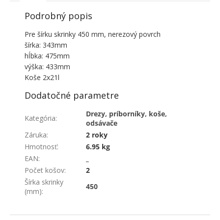
Podrobný popis
Pre šírku skrinky 450 mm, nerezový povrch
šírka: 343mm
hĺbka: 475mm
výška: 433mm
Koše 2x21l
Dodatočné parametre
Drezy, príborníky, koše,
Kategória
:
odsávače
Záruka
:
2 roky
Hmotnosť
:
6.95 kg
EAN
:
_
Počet košov
:
2
Šírka skrinky
450
(mm)
:
ZÁPÄTIE