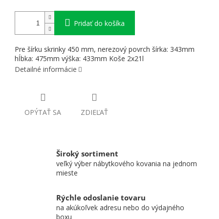
Pridať do košíka
Pre šírku skrinky 450 mm, nerezový povrch šírka: 343mm
hĺbka: 475mm výška: 433mm Koše 2x21l
Detailné informácie
OPÝTAŤ SA
ZDIEĽAŤ
Široký sortiment
veľký výber nábytkového kovania na jednom
mieste
Rýchle odoslanie tovaru
na akúkoľvek adresu nebo do výdajného
boxu