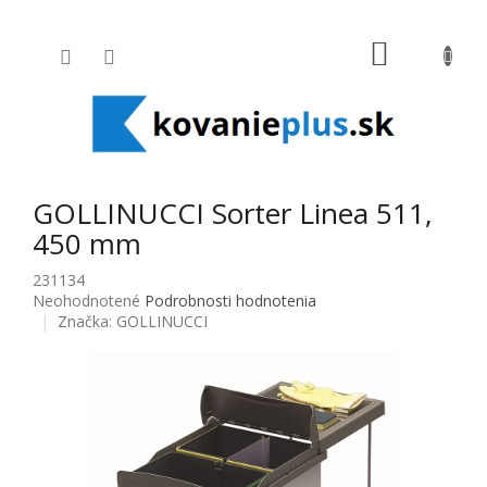
Prejsť na obsah
NÁKUPNÝ
GOLLINUCCI Sorter Linea 511,
450 mm
231134
Priemerné hodnotenie produktu je 0,0 z 5 hviezdičiek.
Neohodnotené
Podrobnosti hodnotenia
Značka:
GOLLINUCCI