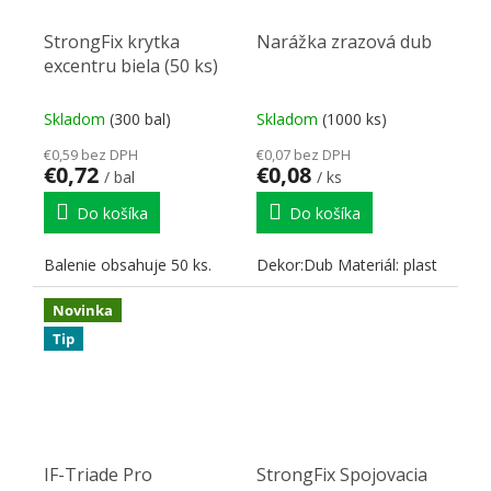
StrongFix krytka
Narážka zrazová dub
excentru biela (50 ks)
Skladom
(300 bal)
Skladom
(1000 ks)
€0,59 bez DPH
€0,07 bez DPH
€0,72
€0,08
/ bal
/ ks
Do košíka
Do košíka
Balenie obsahuje 50 ks.
Dekor:Dub Materiál: plast
Novinka
Tip
IF-Triade Pro
StrongFix Spojovacia