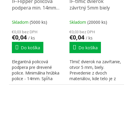
IF-Flipper policová
IF-tlmič dvierok
podpera min. 14mm
závrtný 5mm biely
transparentná
Skladom
(5000 ks)
Skladom
(20000 ks)
€0,03 bez DPH
€0,03 bez DPH
€0,04
€0,04
/ ks
/ ks
Do košíka
Do košíka
Elegantná policová
Tlmič dvierok na zavŕtanie,
podpera pre drevené
otvor 5 mm, biely.
police. Minimálna hrúbka
Prevedenie z dvoch
police - 14mm. Spĺňa
materiálov, kde telo je z
európsku normu EN
pevného plastu a doraz z...
14749/05.