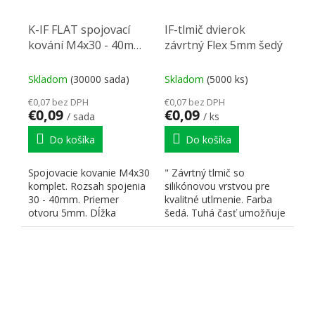
K-IF FLAT spojovací
IF-tlmič dvierok
kování M4x30 - 40mm
závrtný Flex 5mm šedý
komplet nikl
Skladom
(30000 sada)
Skladom
(5000 ks)
€0,07 bez DPH
€0,07 bez DPH
€0,09
€0,09
/ sada
/ ks
Do košíka
Do košíka
Spojovacie kovanie M4x30
" Závrtný tlmič so
komplet. Rozsah spojenia
silikónovou vrstvou pre
30 - 40mm. Priemer
kvalitné utlmenie. Farba
otvoru 5mm. Dĺžka
šedá. Tuhá časť umožňuje
skrutky L = 17 mm. Dĺžka
ľahké a bezpečné...
matky...