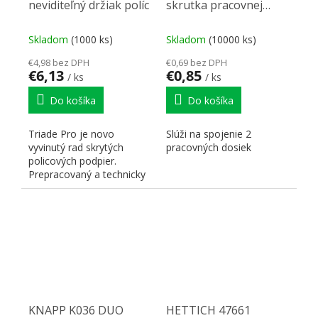
neviditeľný držiak políc
skrutka pracovnej
dosky 120mm
Skladom
(1000 ks)
Skladom
(10000 ks)
€4,98 bez DPH
€0,69 bez DPH
€6,13
€0,85
/ ks
/ ks
Do košíka
Do košíka
Triade Pro je novo
Slúži na spojenie 2
vyvinutý rad skrytých
pracovných dosiek
policových podpier.
Prepracovaný a technicky
vylepšený Triade Pro sa...
KNAPP K036 DUO
HETTICH 47661