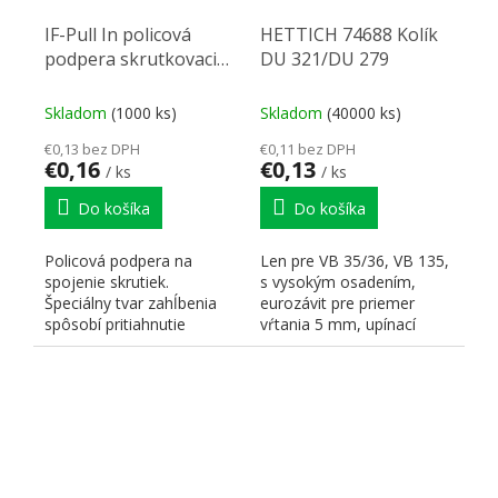
IF-Pull In policová
HETTICH 74688 Kolík
podpera skrutkovacia
DU 321/DU 279
nikel
Skladom
(1000 ks)
Skladom
(40000 ks)
€0,13 bez DPH
€0,11 bez DPH
€0,16
€0,13
/ ks
/ ks
Do košíka
Do košíka
Policová podpera na
Len pre VB 35/36, VB 135,
spojenie skrutiek.
s vysokým osadením,
Špeciálny tvar zahĺbenia
eurozávit pre priemer
spôsobí pritiahnutie
vŕtania 5 mm, upínací
spájaných dielov
rozmer 6,7 mm, oceľ...
navzájom k...