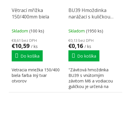
Větrací mřížka
BU39 Hmoždinka
150/400mm biela
narážací s kuličkou
M6x9/8mm mosaz
Skladom
(100 ks)
Skladom
(1950 ks)
€8,61 bez DPH
€0,13 bez DPH
€10,59
€0,16
/ ks
/ ks
Do košíka
Do košíka
Vetracia mriežka 150/400
"Závitová hmoždinka
biela farba Iný tvar
BU39 s vnútorným
otvorov
závitom M6 a vodiacou
guličkou je určená na
rýchle a spoľahlivé
kotvenie v...