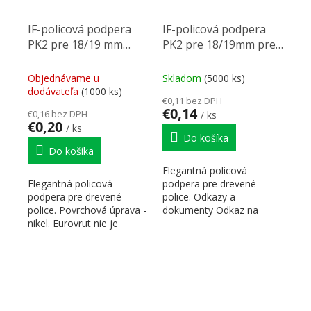
IF-policová podpera
IF-policová podpera
PK2 pre 18/19 mm
PK2 pre 18/19mm pre
korpusový díl, nikl
dřevěné police
Objednávame u
Skladom
(5000 ks)
dodávateľa
(1000 ks)
€0,11 bez DPH
€0,14
€0,16 bez DPH
/ ks
€0,20
/ ks
Do košíka
Do košíka
Elegantná policová
Elegantná policová
podpera pre drevené
podpera pre drevené
police. Odkazy a
police. Povrchová úprava -
dokumenty Odkaz na
nikel. Eurovrut nie je
stránky dodávateľa
súčasťou. Odkazy a
dokumenty...