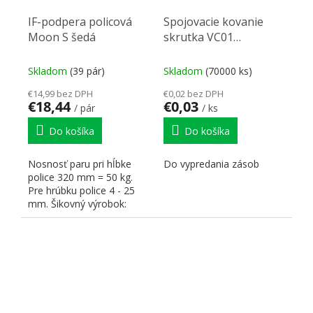
IF-podpera policová
Spojovacie kovanie
Moon S šedá
skrutka VC01
M4/15mm
Skladom
(39 pár)
Skladom
(70000 ks)
€14,99 bez DPH
€0,02 bez DPH
€18,44
€0,03
/ pár
/ ks
Do košíka
Do košíka
Nosnosť paru pri hĺbke
Do vypredania zásob
police 320 mm = 50 kg.
Pre hrúbku police 4 - 25
mm. Šikovný výrobok:
Jedna podpera - mnoho...