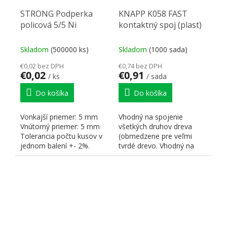
STRONG Podperka
KNAPP K058 FAST
policová 5/5 Ni
kontaktný spoj (plast)
Skladom
(500000 ks)
Skladom
(1000 sada)
€0,02 bez DPH
€0,74 bez DPH
€0,02
€0,91
/ ks
/ sada
Do košíka
Do košíka
Vonkajší priemer: 5 mm
Vhodný na spojenie
Vnútorný priemer: 5 mm
všetkých druhov dreva
Tolerancia počtu kusov v
(obmedzene pre veľmi
jednom balení +- 2%.
tvrdé drevo. Vhodný na
montáž, kde je
nedostatok miesta...