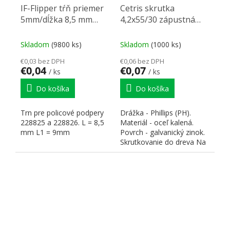
IF-Flipper tŕň priemer
Cetris skrutka
5mm/dĺžka 8,5 mm
4,2x55/30 zápustná
zinok biely
hlava zinok žltý
Skladom
(9800 ks)
Skladom
(1000 ks)
€0,03 bez DPH
€0,06 bez DPH
€0,04
€0,07
/ ks
/ ks
Do košíka
Do košíka
Trn pre policové podpery
Drážka - Phillips (PH).
228825 a 228826. L = 8,5
Materiál - oceľ kalená.
mm L1 = 9mm
Povrch - galvanický zinok.
Skrutkovanie do dreva Na
správne...