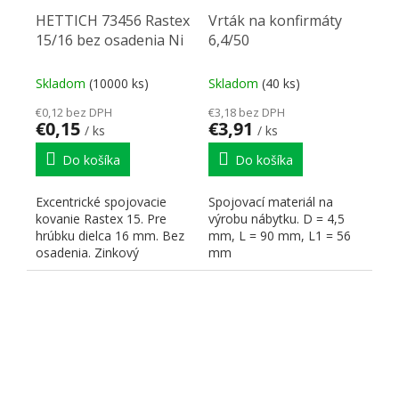
HETTICH 73456 Rastex
Vrták na konfirmáty
15/16 bez osadenia Ni
6,4/50
Skladom
(10000 ks)
Skladom
(40 ks)
€0,12 bez DPH
€3,18 bez DPH
€0,15
€3,91
/ ks
/ ks
Do košíka
Do košíka
Excentrické spojovacie
Spojovací materiál na
kovanie Rastex 15. Pre
výrobu nábytku. D = 4,5
hrúbku dielca 16 mm. Bez
mm, L = 90 mm, L1 = 56
osadenia. Zinkový
mm
odliatok.