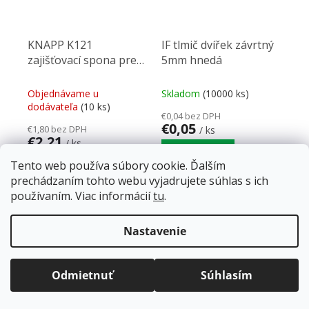
KNAPP K121
IF tlmič dvířek závrtný
zajišťovací spona pre
5mm hnedá
UNO30 a DUO30
Objednávame u
Skladom
(10000 ks)
dodávateľa
(10 ks)
€0,04 bez DPH
€0,05
€1,80 bez DPH
/ ks
€2,21
/ ks
Do košíka
Tento web používa súbory cookie. Ďalším
Do košíka
prechádzaním tohto webu vyjadrujete súhlas s ich
Tlmič dvierok na zavŕtanie,
používaním. Viac informácií
tu
.
Pre UNO 30 a DUO 30
otvor 5 mm, hnedý.
Nerezová pružinová oceľ
Prevedenie z dvoch
Doprava zadarmo
pre balíkové zásielky v hodnote
materiálov, kde telo je z
nad
120 EUR*
.
Nastavenie
pevného plastu a doraz z...
Viac informácií o doprave a platbe.
Balíky zasielame už od
4 EUR
.
ZRÝCHĽUJEME.
Odmietnuť
Súhlasím