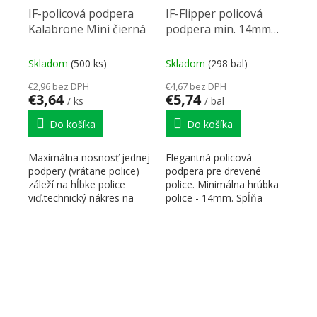
IF-policová podpera
IF-Flipper policová
Kalabrone Mini čierná
podpera min. 14mm
transparentná (100ks)
Skladom
(500 ks)
Skladom
(298 bal)
€2,96 bez DPH
€4,67 bez DPH
€3,64
€5,74
/ ks
/ bal
Do košíka
Do košíka
Maximálna nosnosť jednej
Elegantná policová
podpery (vrátane police)
podpera pre drevené
záleží na hĺbke police
police. Minimálna hrúbka
viď.technický nákres na
police - 14mm. Spĺňa
webových stránkach...
európsku normu EN
14749/05. 1 ks...