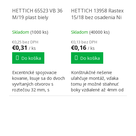
HETTICH 65523 VB 36
HETTICH 13958 Rastex
M/19 plast biely
15/18 bez osadenia Ni
Skladom
(1000 ks)
Skladom
(40000 ks)
€0,25 bez DPH
€0,13 bez DPH
€0,31
€0,16
/ ks
/ ks
Do košíka
Do košíka
Excentrické spojovacie
Konštrukčné riešenie
kovanie, lisuje sa do dvoch
uľahčuje montáž, vďaka
vyvŕtaných otvorov s
tomu je možné stiahnuť
roztečou 32 mm, s
boky vzdialené až 4mm od
priemerom 20 a 10 mm,...
čelnej hrany dielca....