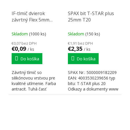
IF-tlmič dvierok
SPAX bit T-STAR plus
závrtný Flex 5mm
25mm T20
antracit
Skladom
(1000 ks)
Skladom
(150 ks)
€0,07 bez DPH
€1,91 bez DPH
€0,09
€2,35
/ ks
/ ks
Do košíka
Do košíka
Závrtný tlmič so
SPAX Nr.: 5000009182209
silikónovou vrstvou pre
EAN: 4003530239656 typ
kvalitné utlmenie. Farba
bitu: T-STAR plus 20
antracit. Tuhá časť
Odkazy a dokumenty www
umožňuje ľahké a
SPAX
bezpečné...