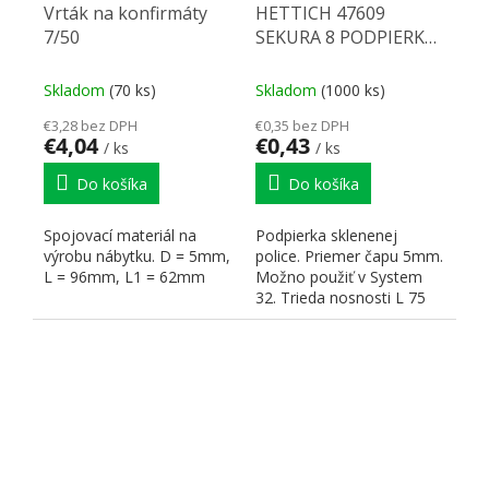
Vrták na konfirmáty
HETTICH 47609
7/50
SEKURA 8 PODPIERKA
POLIC
Skladom
(70 ks)
Skladom
(1000 ks)
€3,28 bez DPH
€0,35 bez DPH
€4,04
€0,43
/ ks
/ ks
Do košíka
Do košíka
Spojovací materiál na
Podpierka sklenenej
výrobu nábytku. D = 5mm,
police. Priemer čapu 5mm.
L = 96mm, L1 = 62mm
Možno použiť v System
32. Trieda nosnosti L 75
(75 kg/m2). Zinkový...