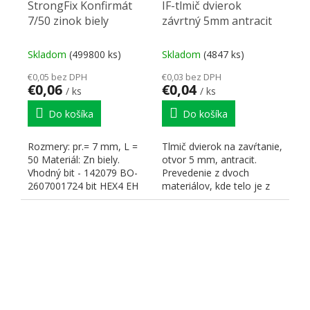
StrongFix Konfirmát
IF-tlmič dvierok
7/50 zinok biely
závrtný 5mm antracit
Skladom
(499800 ks)
Skladom
(4847 ks)
€0,05 bez DPH
€0,03 bez DPH
€0,06
€0,04
/ ks
/ ks
Do košíka
Do košíka
Rozmery: pr.= 7 mm, L =
Tlmič dvierok na zavŕtanie,
50 Materiál: Zn biely.
otvor 5 mm, antracit.
Vhodný bit - 142079 BO-
Prevedenie z dvoch
2607001724 bit HEX4 EH
materiálov, kde telo je z
25mm (3ks). Vhodný...
pevného plastu a doraz...