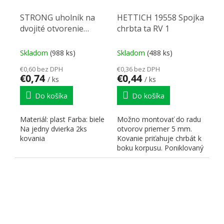
STRONG uholník na
HETTICH 19558 Spojka
dvojité otvorenie
chrbta ta RV 1
chladničiek biela
Skladom
(988 ks)
Skladom
(488 ks)
€0,60 bez DPH
€0,36 bez DPH
€0,74
€0,44
/ ks
/ ks
Do košíka
Do košíka
Materiál: plast Farba: biele
Možno montovať do radu
Na jedny dvierka 2ks
otvorov priemer 5 mm.
kovania
Kovanie priťahuje chrbát k
boku korpusu. Poniklovaný
zinkový odliatok.