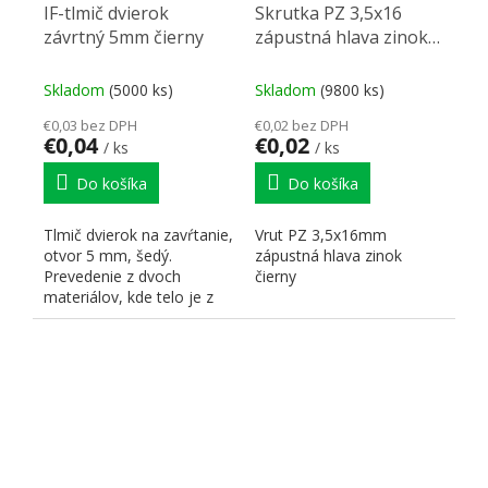
IF-tlmič dvierok
Skrutka PZ 3,5x16
závrtný 5mm čierny
zápustná hlava zinok
čierny PZ2
Skladom
(5000 ks)
Skladom
(9800 ks)
€0,03 bez DPH
€0,02 bez DPH
€0,04
€0,02
/ ks
/ ks
Do košíka
Do košíka
Tlmič dvierok na zavŕtanie,
Vrut PZ 3,5x16mm
otvor 5 mm, šedý.
zápustná hlava zinok
Prevedenie z dvoch
čierny
materiálov, kde telo je z
pevného plastu a doraz z...