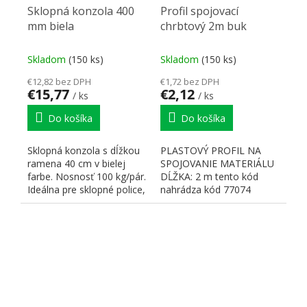
Sklopná konzola 400
Profil spojovací
mm biela
chrbtový 2m buk
Skladom
(150 ks)
Skladom
(150 ks)
€12,82 bez DPH
€1,72 bez DPH
€15,77
€2,12
/ ks
/ ks
Do košíka
Do košíka
Sklopná konzola s dĺžkou
PLASTOVÝ PROFIL NA
ramena 40 cm v bielej
SPOJOVANIE MATERIÁLU
farbe. Nosnosť 100 kg/pár.
DĹŽKA: 2 m tento kód
Ideálna pre sklopné police,
nahrádza kód 77074
malé stoly a...