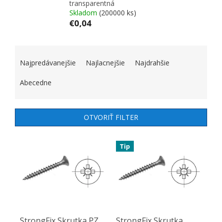
transparentná
Skladom
(200000 ks)
€0,04
RADENIE PRODUKTOV
Najpredávanejšie
Najlacnejšie
Najdrahšie
Abecedne
OTVORIŤ FILTER
VÝPIS PRODUKTOV
Tip
StrongFix Skrutka PZ
StrongFix Skrutka