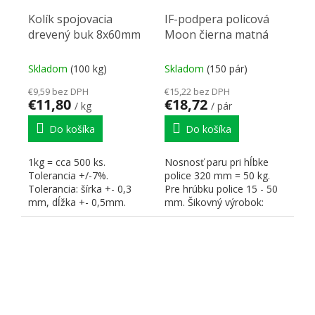
Kolík spojovacia
IF-podpera policová
drevený buk 8x60mm
Moon čierna matná
Skladom
(100 kg)
Skladom
(150 pár)
€9,59 bez DPH
€15,22 bez DPH
€11,80
€18,72
/ kg
/ pár
Do košíka
Do košíka
1kg = cca 500 ks.
Nosnosť paru pri hĺbke
Tolerancia +/-7%.
police 320 mm = 50 kg.
Tolerancia: šírka +- 0,3
Pre hrúbku police 15 - 50
mm, dĺžka +- 0,5mm.
mm. Šikovný výrobok:
Jedna podpera - mnoho...