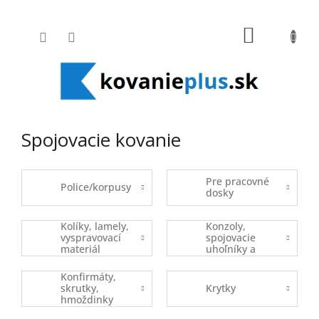
Prejsť na obsah
NÁKUPNÝ
Spojovacie kovanie
Pre pracovné
Police/korpusy
dosky
Kolíky, lamely,
Konzoly,
vyspravovací
spojovacie
materiál
uhoľníky a
plechy
Konfirmáty,
skrutky,
Krytky
hmoždinky