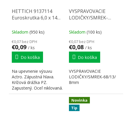
HETTICH 9137114
VYSPRAVOVACIE
Euroskrutka 6,0 x 14
LODIČKY/SMREK-
mm
68/13/8mm
Skladom
(950 ks)
Skladom
(100 ks)
€0,07 bez DPH
€0,07 bez DPH
€0,09
€0,08
/ ks
/ ks
Do košíka
Do košíka
Na upevnenie výsuvu
VYSPRAVOVACIE
Actro. Zápustná hlava.
LODIČKY/SMREK-68/13/
Krížová drážka PZ.
8mm
Zapustený. Oceľ niklovaná.
Novinka
Tip