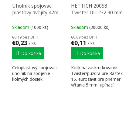
Uholník spojovací
HETTICH 20058
plastový dvojitý 42mm
Twister DU 232 30 mm
jasan (svetlo šedá)
Skladom
(1000 ks)
Skladom
(30000 ks)
€0,19 bez DPH
€0,09 bez DPH
€0,23
€0,11
/ ks
/ ks
Do košíka
Do košíka
Celoplastový spojovací
Kolík na zaskrutkovanie
uholník na spojenie
Twister/púzdra pre Rastex
kolmých dosiek.
15, eurozávit pre priemer
vŕtania 5 mm, upínací
rozmer 30 mm, oceľ...