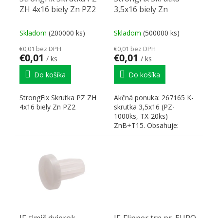
ZH 4x16 biely Zn PZ2
3,5x16 biely Zn
Skladom
(200000 ks)
Skladom
(500000 ks)
€0,01 bez DPH
€0,01 bez DPH
€0,01
€0,01
/ ks
/ ks
Do košíka
Do košíka
StrongFix Skrutka PZ ZH
Akčná ponuka: 267165 K-
4x16 biely Zn PZ2
skrutka 3,5x16 (PZ-
1000ks, TX-20ks)
ZnB+T15. Obsahuje:
265721 Bit T15 - 25mm .
✅ VINTECH - 1x...