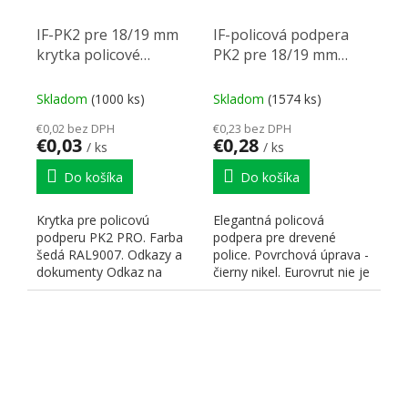
IF-PK2 pre 18/19 mm
IF-policová podpera
krytka policové
PK2 pre 18/19 mm
podpery, sivá
korpusový díl, čierny
nikl
Skladom
(1000 ks)
Skladom
(1574 ks)
€0,02 bez DPH
€0,23 bez DPH
€0,03
€0,28
/ ks
/ ks
Do košíka
Do košíka
Krytka pre policovú
Elegantná policová
podperu PK2 PRO. Farba
podpera pre drevené
šedá RAL9007. Odkazy a
police. Povrchová úprava -
dokumenty Odkaz na
čierny nikel. Eurovrut nie je
stránky dodávateľa
súčasťou. Odkazy a...