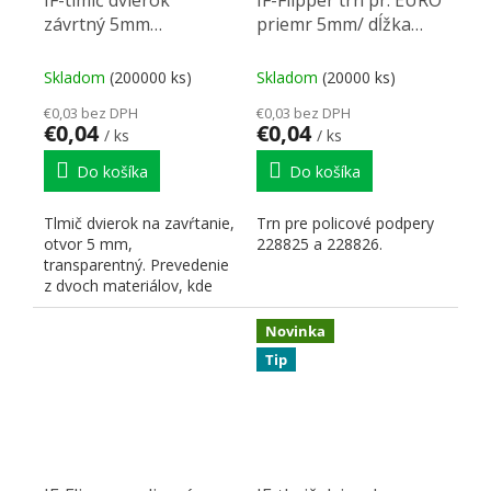
IF-tlmič dvierok
IF-Flipper trn pr. EURO
závrtný 5mm
priemr 5mm/ dĺžka
transparentná
8,8mm zinok biely
Skladom
(200000 ks)
Skladom
(20000 ks)
€0,03 bez DPH
€0,03 bez DPH
€0,04
€0,04
/ ks
/ ks
Do košíka
Do košíka
Tlmič dvierok na zavŕtanie,
Trn pre policové podpery
otvor 5 mm,
228825 a 228826.
transparentný. Prevedenie
z dvoch materiálov, kde
telo je z pevného plastu
a...
Novinka
Tip