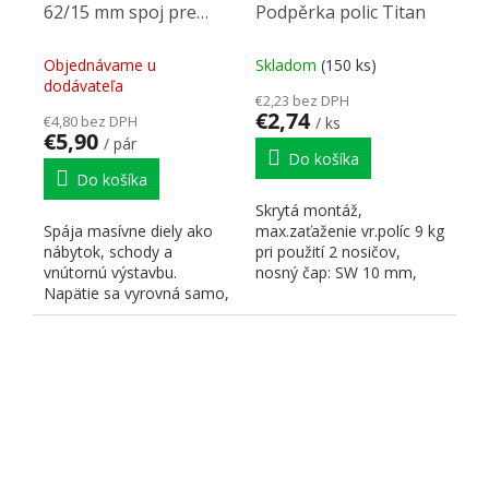
62/15 mm spoj pre
Podpěrka polic Titan
drevené profily
Objednávame u
Skladom
(150 ks)
dodávateľa
€2,23 bez DPH
€2,74
€4,80 bez DPH
/ ks
€5,90
/ pár
Do košíka
Do košíka
Skrytá montáž,
Spája masívne diely ako
max.zaťaženie vr.políc 9 kg
nábytok, schody a
pri použití 2 nosičov,
vnútornú výstavbu.
nosný čap: SW 10 mm,
Napätie sa vyrovná samo,
výškové nastavenie: +- 4
spoj nie je vidieť. DUO
mm,...
spoj je...