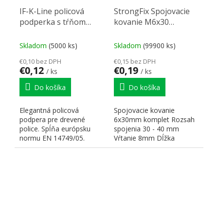
IF-K-Line policová
StrongFix Spojovacie
podperka s tŕňom
kovanie M6x30
5mm čierny nikel
komplet
Skladom
(5000 ks)
Skladom
(99900 ks)
€0,10 bez DPH
€0,15 bez DPH
€0,12
€0,19
/ ks
/ ks
Do košíka
Do košíka
Elegantná policová
Spojovacie kovanie
podpera pre drevené
6x30mm komplet Rozsah
police. Spĺňa európsku
spojenia 30 - 40 mm
normu EN 14749/05.
Vŕtanie 8mm Dĺžka
skrutky L 14 mm Dĺžka
matky L 27mm...