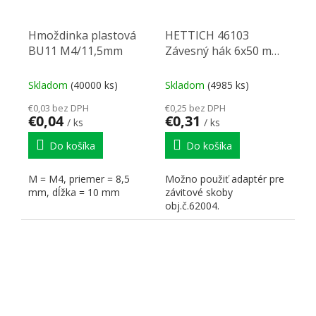
Hmoždinka plastová
HETTICH 46103
BU11 M4/11,5mm
Závesný hák 6x50 mm
+ hmoždinka
Skladom
(40000 ks)
Skladom
(4985 ks)
€0,03 bez DPH
€0,25 bez DPH
€0,04
€0,31
/ ks
/ ks
Do košíka
Do košíka
M = M4, priemer = 8,5
Možno použiť adaptér pre
mm, dĺžka = 10 mm
závitové skoby
obj.č.62004.