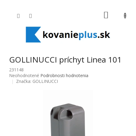
Prejsť na obsah
NÁKUPNÝ
GOLLINUCCI príchyt Linea 101
231148
Priemerné hodnotenie produktu je 0,0 z 5 hviezdičiek.
Neohodnotené
Podrobnosti hodnotenia
Značka:
GOLLINUCCI