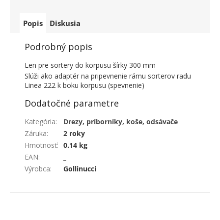
Popis
Diskusia
Podrobný popis
Len pre sortery do korpusu šírky 300 mm
Slúži ako adaptér na pripevnenie rámu sorterov radu
Linea 222 k boku korpusu (spevnenie)
Dodatočné parametre
Kategória
:
Drezy, príborníky, koše, odsávače
Záruka
:
2 roky
Hmotnosť
:
0.14 kg
EAN
:
_
Výrobca
:
Gollinucci
ZÁPÄTIE