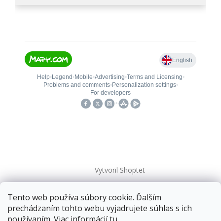
Vytvoril Shoptet
Tento web používa súbory cookie. Ďalším
Copyright 2026
kovanieplus
. Všetky práva vyhradené.
prechádzaním tohto webu vyjadrujete súhlas s ich
používaním. Viac informácií
tu
.