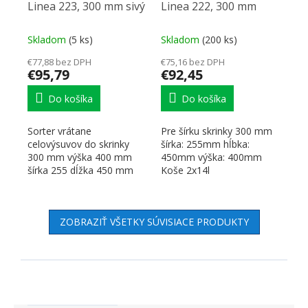
Linea 223, 300 mm sivý
Linea 222, 300 mm
Skladom
(5 ks)
Skladom
(200 ks)
€77,88 bez DPH
€75,16 bez DPH
€95,79
€92,45
Do košíka
Do košíka
Sorter vrátane
Pre šírku skrinky 300 mm
celovýsuvov do skrinky
šírka: 255mm hĺbka:
300 mm výška 400 mm
450mm výška: 400mm
šírka 255 dĺžka 450 mm
Koše 2x14l
Koše 3x10l
ZOBRAZIŤ VŠETKY SÚVISIACE PRODUKTY