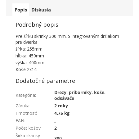
Popis
Diskusia
Podrobný popis
Pre šírku skrinky 300 mm. S integrovaným držiakom
pre dvierka
šírka: 255mm
hĺbka: 450mm
výška: 400mm
Koše 2x14l
Dodatočné parametre
Drezy, príborníky, koše,
Kategória
:
odsávače
Záruka
:
2 roky
Hmotnosť
:
4.75 kg
EAN
:
_
Počet košov
:
2
Šírka skrinky
300