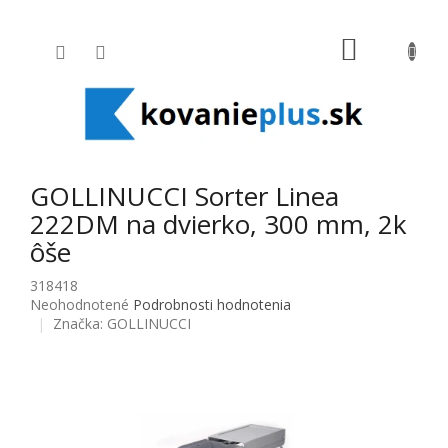
Prejsť na obsah
NÁKUPNÝ
GOLLINUCCI Sorter Linea
222DM na dvierko, 300 mm, 2k
ôše
318418
Priemerné hodnotenie produktu je 0,0 z 5 hviezdičiek.
Neohodnotené
Podrobnosti hodnotenia
Značka:
GOLLINUCCI