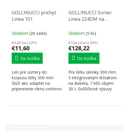
GOLLINUCCI príchyt
GOLLINUCCI Sorter
Linea 101
Linea 224DM na
dvierko, 300mm, 1kôš
Skladom
(20 sada)
Skladom
(5 ks)
€9,43 bez DPH
€104,24 bez DPH
€11,60
€128,22
Do košíka
Do košíka
Len pre sortery do
Pre šírku skrinky 300 mm.
korpusu šírky 300 mm
S integrovaným držiakom
Slúži ako adaptér na
na dvierka, 1 kôš objem
pripevnenie rámu sorterov
30 L Guľôčkové výsuvy
radu Linea 222 k boku
bez doťahu a bez...
korpusu...