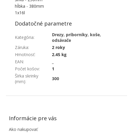
hĺbka - 380mm
1x16l
Dodatočné parametre
Drezy, príborníky, koše,
Kategória
:
odsávače
Záruka
:
2 roky
Hmotnosť
:
2.45 kg
EAN
:
_
Počet košov
:
1
Šírka skrinky
300
(mm)
:
ZÁPÄTIE
Informácie pre vás
Ako nakupovať