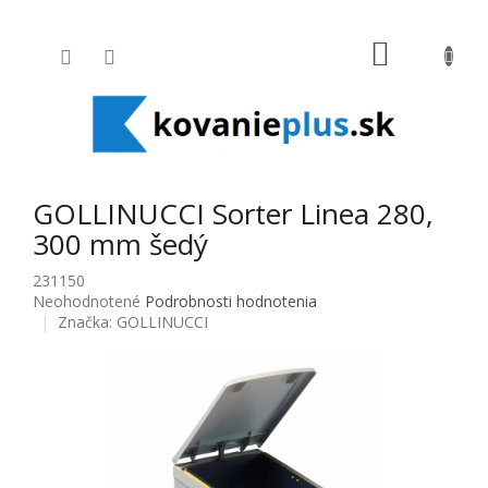
Prejsť na obsah
NÁKUPNÝ
GOLLINUCCI Sorter Linea 280,
300 mm šedý
231150
Priemerné hodnotenie produktu je 0,0 z 5 hviezdičiek.
Neohodnotené
Podrobnosti hodnotenia
Značka:
GOLLINUCCI