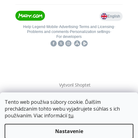
Vytvoril Shoptet
Tento web používa súbory cookie. Ďalším
Copyright 2026
kovanieplus
. Všetky práva vyhradené.
prechádzaním tohto webu vyjadrujete súhlas s ich
používaním. Viac informácií
tu
.
📄 Technická dokumentácia
Doprava zadarmo
pre balíkové zásielky v hodnote
nad
120 EUR*
.
Nastavenie
Viac informácií o doprave a platbe.