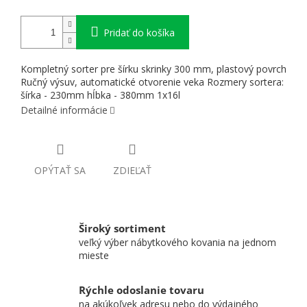
Pridať do košíka
Kompletný sorter pre šírku skrinky 300 mm, plastový povrch
Ručný výsuv, automatické otvorenie veka Rozmery sortera:
šírka - 230mm hĺbka - 380mm 1x16l
Detailné informácie
OPÝTAŤ SA
ZDIEĽAŤ
Široký sortiment
veľký výber nábytkového kovania na jednom
mieste
Rýchle odoslanie tovaru
na akúkoľvek adresu nebo do výdajného