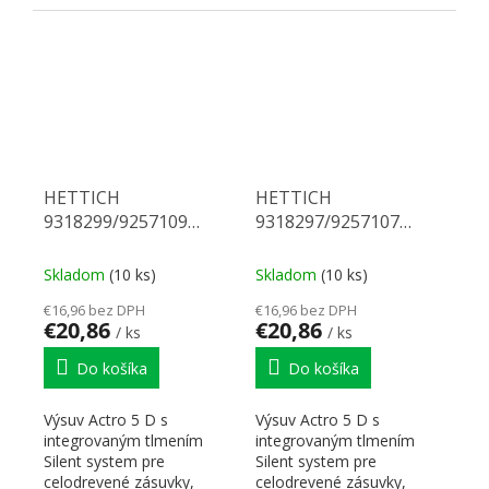
Nosnosť 70 kg, dĺžka 580
Nosnosť 70 kg, dĺžka 550
mm. Na...
mm. Na...
HETTICH
HETTICH
9318299/9257109
9318297/9257107
Actro 5D celovýsuv 550
Actro 5D celovýsuv 520
70 kg SiSy P
70 kg SiSy P
Skladom
(10 ks)
Skladom
(10 ks)
€16,96 bez DPH
€16,96 bez DPH
€20,86
€20,86
/ ks
/ ks
Do košíka
Do košíka
Výsuv Actro 5 D s
Výsuv Actro 5 D s
integrovaným tlmením
integrovaným tlmením
Silent system pre
Silent system pre
celodrevené zásuvky,
celodrevené zásuvky,