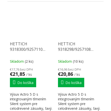
pravá. Nosnosť 70 kg,
pravý. Nosnosť 70 kg,
dĺžka 700 mm....
dĺžka 580 mm. Na...
HETTICH
HETTICH
9318300/9257110
9318298/9257108
Actro 5D celovýsuv 580
Actro 5D celovýsuv 550
70 kg SiSy L
70 kg SiSy L
Skladom
(2 ks)
Skladom
(10 ks)
€17,76 bez DPH
€16,96 bez DPH
€21,85
€20,86
/ ks
/ ks
Do košíka
Do košíka
Výsuv Actro 5 D s
Výsuv Actro 5 D s
integrovaným tlmením
integrovaným tlmením
Silent system pre
Silent system pre
celodrevené zásuvky, ľavý.
celodrevené zásuvky, ľavý.