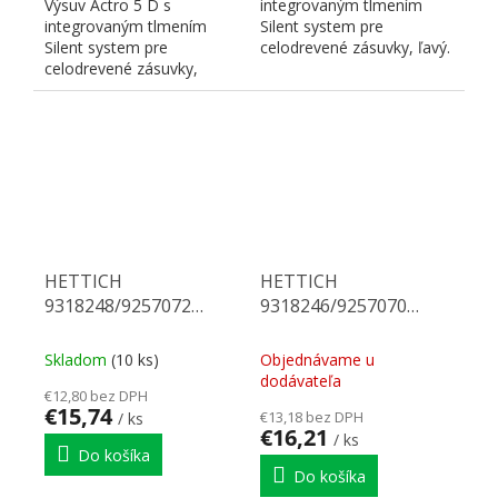
Výsuv Actro 5 D s
integrovaným tlmením
integrovaným tlmením
Silent system pre
Silent system pre
celodrevené zásuvky, ľavý.
celodrevené zásuvky,
Nosnosť 40 kg, dĺžka 400
pravý. Nosnosť 40 kg,
mm. Na...
dĺžka 420 mm. Na...
HETTICH
HETTICH
9318248/9257072
9318246/9257070
Actro 5D celovýsuv 400
Actro 5D celovýsuv 380
40 kg SiSy P
40 kg SiSy P
Skladom
(10 ks)
Objednávame u
dodávateľa
€12,80 bez DPH
€15,74
€13,18 bez DPH
/ ks
€16,21
/ ks
Do košíka
Do košíka