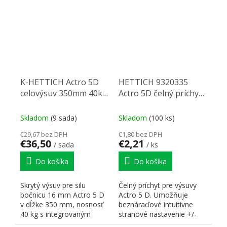
K-HETTICH Actro 5D
HETTICH 9320335
celovýsuv 350mm 40kg
Actro 5D čelný príchyt
SiSy
P nový
Skladom
(9 sada)
Skladom
(100 ks)
€29,67 bez DPH
€1,80 bez DPH
€36,50
€2,21
/ sada
/ ks
Do košíka
Do košíka
Skrytý výsuv pre silu
Čelný príchyt pre výsuvy
bočnicu 16 mm Actro 5 D
Actro 5 D. Umožňuje
v dĺžke 350 mm, nosnosť
beznáraďové intuitívne
40 kg s integrovaným
stranové nastavenie +/-
tlmením Silent Systém (Si...
1.5mm a výškové...