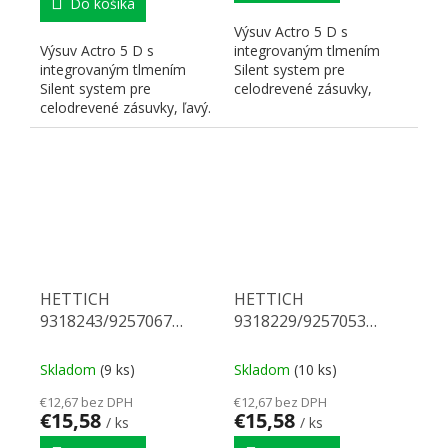
Do košíka
Výsuv Actro 5 D s
Výsuv Actro 5 D s
integrovaným tlmením
integrovaným tlmením
Silent system pre
Silent system pre
celodrevené zásuvky,
celodrevené zásuvky, ľavý.
pravý. Nosnosť 40 kg,
Nosnosť 40 kg, dĺžka 380
dĺžka 350 mm. Na...
mm. Na...
HETTICH
HETTICH
9318243/9257067
9318229/9257053
Actro 5D celovýsuv 350
Actro 5D celovýsuv 350
40 kg SiSy L
10 kg SiSy P
Skladom
(9 ks)
Skladom
(10 ks)
€12,67 bez DPH
€12,67 bez DPH
€15,58
€15,58
/ ks
/ ks