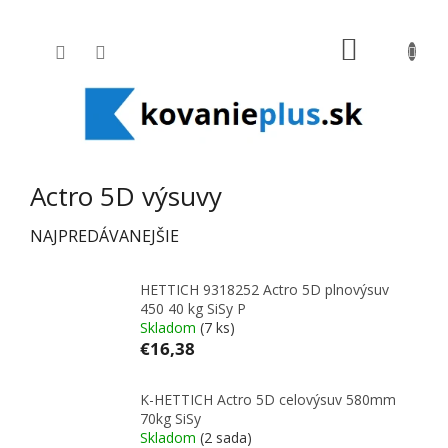
Prejsť na obsah
NÁKUPNÝ
Actro 5D výsuvy
NAJPREDÁVANEJŠIE
HETTICH 9318252 Actro 5D plnovýsuv
450 40 kg SiSy P
Skladom
(7 ks)
€16,38
K-HETTICH Actro 5D celovýsuv 580mm
70kg SiSy
Skladom
(2 sada)