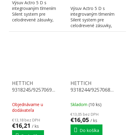
Výsuv Actro 5 D s
integrovaným tlmením
Výsuv Actro 5 D s
Silent system pre
integrovaným tlmením
celodrevené zásuvky,
Silent system pre
pravý. Nosnosť 40 kg,
celodrevené zásuvky,
dĺžka 400 mm. Na...
pravý. Nosnosť 40 kg,
dĺžka 380 mm. Na...
HETTICH
HETTICH
9318245/9257069
9318244/9257068
Actro 5D celovýsuv 380
Actro 5D celovýsuv 350
40 kg SiSy L
40 kg SiSy P
Objednávame u
Skladom
(10 ks)
dodávateľa
€13,05 bez DPH
€16,05
€13,18 bez DPH
/ ks
€16,21
/ ks
Do košíka