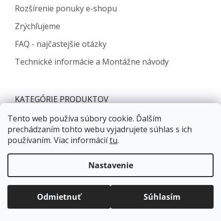
Rozšírenie ponuky e-shopu
Zrýchľujeme
FAQ - najčastejšie otázky
Technické informácie a Montážne návody
KATEGÓRIE PRODUKTOV
Tento web používa súbory cookie. Ďalším
Nábytkové závesy a výklopy
prechádzaním tohto webu vyjadrujete súhlas s ich
Zásuvkové výsuvy
používaním. Viac informácií
tu
.
Nábytkové zámky
Doprava zadarmo
pre balíkové zásielky v hodnote
Úchytky, vešiaky, knopky, profily
nad
120 EUR*
.
Nastavenie
Viac informácií o doprave a platbe.
Kľučky, závesy, zámky
Balíky zasielame už od
4 EUR
.
Drôtený program
ZRÝCHĽUJEME.
Odmietnuť
Súhlasím
Spojovacie kovanie
Stolové a rektifikačné nohy, kolieska