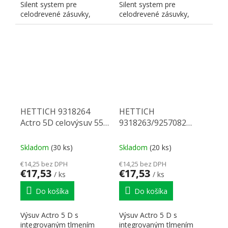
Silent system pre
Silent system pre
celodrevené zásuvky,
celodrevené zásuvky,
pravý. Nosnosť 40 kg,
pravý. Nosnosť 40 kg,
dĺžka 600 mm. Na...
dĺžka 550 mm. Na...
HETTICH 9318264
HETTICH
Actro 5D celovýsuv 550
9318263/9257082
40 kg SiSy L
Actro 5D celovýsuv 520
40 kg SiSy P
Skladom
(30 ks)
Skladom
(20 ks)
€14,25 bez DPH
€14,25 bez DPH
€17,53
€17,53
/ ks
/ ks
Do košíka
Do košíka
Výsuv Actro 5 D s
Výsuv Actro 5 D s
integrovaným tlmením
integrovaným tlmením