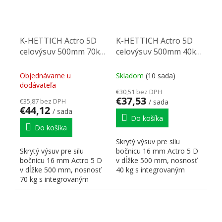
K-HETTICH Actro 5D
K-HETTICH Actro 5D
celovýsuv 500mm 70kg
celovýsuv 500mm 40kg
SiSy
SiSy
Objednávame u
Skladom
(10 sada)
dodávateľa
€30,51 bez DPH
€37,53
€35,87 bez DPH
/ sada
€44,12
/ sada
Do košíka
Do košíka
Skrytý výsuv pre silu
Skrytý výsuv pre silu
bočnicu 16 mm Actro 5 D
bočnicu 16 mm Actro 5 D
v dĺžke 500 mm, nosnosť
v dĺžke 500 mm, nosnosť
40 kg s integrovaným
70 kg s integrovaným
tlmením Silent Systém (Si...
tlmením Silent Systém (Si...