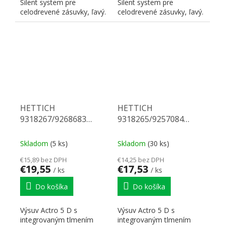
Silent system pre
Silent system pre
celodrevené zásuvky, ľavý.
celodrevené zásuvky, ľavý.
Nosnosť 70 kg, dĺžka 450
Nosnosť 40 kg, dĺžka 600
mm. Na...
mm. Na...
HETTICH
HETTICH
9318267/9268683
9318265/9257084
Actro 5D celovýsuv 600
Actro 5D celovýsuv 550
40 kg SiSy P
40 kg SiSy P
Skladom
(5 ks)
Skladom
(30 ks)
€15,89 bez DPH
€14,25 bez DPH
€19,55
€17,53
/ ks
/ ks
Do košíka
Do košíka
Výsuv Actro 5 D s
Výsuv Actro 5 D s
integrovaným tlmením
integrovaným tlmením