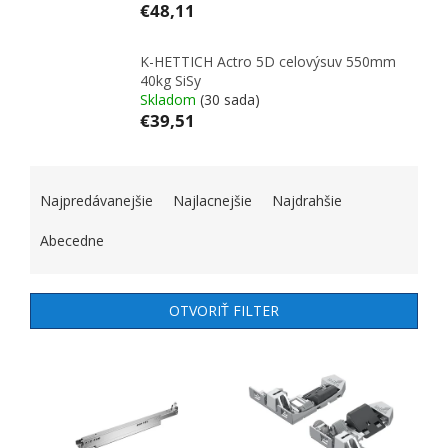
€48,11
K-HETTICH Actro 5D celovýsuv 550mm
40kg SiSy
Skladom
(30 sada)
€39,51
RADENIE PRODUKTOV
Najpredávanejšie
Najlacnejšie
Najdrahšie
Abecedne
OTVORIŤ FILTER
VÝPIS PRODUKTOV