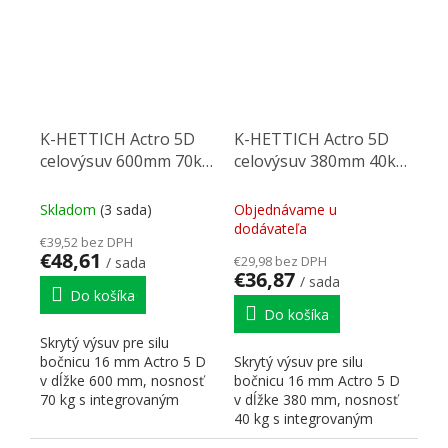
K-HETTICH Actro 5D
K-HETTICH Actro 5D
celovýsuv 600mm 70kg
celovýsuv 380mm 40kg
SiSy
SiSy
Skladom
(3 sada)
Objednávame u
dodávateľa
€39,52 bez DPH
€48,61
€29,98 bez DPH
/ sada
€36,87
/ sada
Do košíka
Do košíka
Skrytý výsuv pre silu
bočnicu 16 mm Actro 5 D
Skrytý výsuv pre silu
v dĺžke 600 mm, nosnosť
bočnicu 16 mm Actro 5 D
70 kg s integrovaným
v dĺžke 380 mm, nosnosť
tlmením Silent Systém (Si...
40 kg s integrovaným
tlmením Silent Systém (Si...