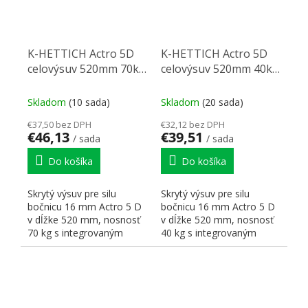
K-HETTICH Actro 5D
K-HETTICH Actro 5D
celovýsuv 520mm 70kg
celovýsuv 520mm 40kg
SiSy
SiSy
Skladom
(10 sada)
Skladom
(20 sada)
€37,50 bez DPH
€32,12 bez DPH
€46,13
€39,51
/ sada
/ sada
Do košíka
Do košíka
Skrytý výsuv pre silu
Skrytý výsuv pre silu
bočnicu 16 mm Actro 5 D
bočnicu 16 mm Actro 5 D
v dĺžke 520 mm, nosnosť
v dĺžke 520 mm, nosnosť
70 kg s integrovaným
40 kg s integrovaným
tlmením Silent Systém (Si...
tlmením Silent Systém (Si...