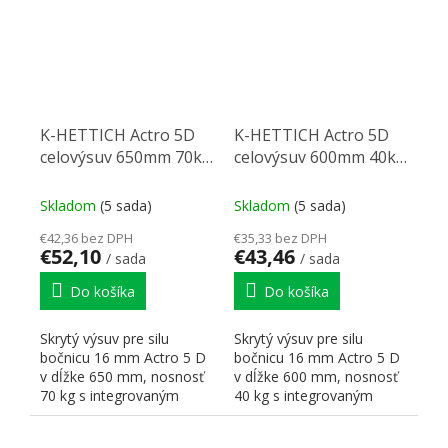
K-HETTICH Actro 5D
K-HETTICH Actro 5D
celovýsuv 650mm 70kg
celovýsuv 600mm 40kg
SiSy
SiSy
Skladom
(5 sada)
Skladom
(5 sada)
€42,36 bez DPH
€35,33 bez DPH
€52,10
€43,46
/ sada
/ sada
Do košíka
Do košíka
Skrytý výsuv pre silu
Skrytý výsuv pre silu
bočnicu 16 mm Actro 5 D
bočnicu 16 mm Actro 5 D
v dĺžke 650 mm, nosnosť
v dĺžke 600 mm, nosnosť
70 kg s integrovaným
40 kg s integrovaným
tlmením Silent Systém (Si...
tlmením Silent Systém (Si...