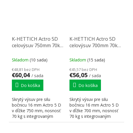
K-HETTICH Actro 5D
K-HETTICH Actro 5D
celovýsuv 750mm 70kg
celovýsuv 700mm 70kg
SiSy
SiSy
Skladom
(10 sada)
Skladom
(15 sada)
€48,81 bez DPH
€45,57 bez DPH
€60,04
€56,05
/ sada
/ sada
Do košíka
Do košíka
Skrytý výsuv pre silu
Skrytý výsuv pre silu
bočnicu 16 mm Actro 5 D
bočnicu 16 mm Actro 5 D
v dĺžke 750 mm, nosnosť
v dĺžke 700 mm, nosnosť
70 kg s integrovaným
70 kg s integrovaným
tlmením Silent Systém (Si...
tlmením Silent Systém (Si...