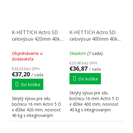
K-HETTICH Actro 5D
K-HETTICH Actro 5D
celovýsuv 420mm 40kg
celovýsuv 400mm 40kg
SiSy
SiSy
Objednávame u
Skladom
(7 sada)
dodávateľa
€29,98 bez DPH
€36,87
€30,24 bez DPH
/ sada
€37,20
/ sada
Do košíka
Do košíka
Skrytý výsuv pre silu
Skrytý výsuv pre silu
bočnicu 16 mm Actro 5 D
bočnicu 16 mm Actro 5 D
v dĺžke 400 mm, nosnosť
v dĺžke 420 mm, nosnosť
40 kg s integrovaným
40 kg s integrovaným
tlmením Silent Systém (Si...
tlmením Silent Systém (Si...