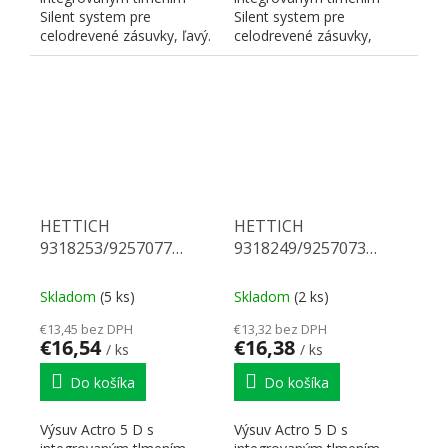
Silent system pre
Silent system pre
celodrevené zásuvky, ľavý.
celodrevené zásuvky,
Nosnosť 40 kg, dĺžka 520
pravý. Nosnosť 40 kg,
mm. Na...
dĺžka 500 mm. Na...
HETTICH
HETTICH
9318253/9257077
9318249/9257073
Actro 5D celovýsuv
Actro 5D celovýsuv 420
480mm/40kg SiSy L
40 kg SiSy L
Skladom
(5 ks)
Skladom
(2 ks)
€13,45 bez DPH
€13,32 bez DPH
€16,54
€16,38
/ ks
/ ks
Do košíka
Do košíka
Výsuv Actro 5 D s
Výsuv Actro 5 D s