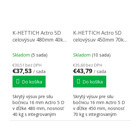
K-HETTICH Actro 5D
K-HETTICH Actro 5D
celovýsuv 480mm 40kg
celovýsuv 450mm 70kg
SiSy
SiSy
Skladom
(5 sada)
Skladom
(10 sada)
€30,51 bez DPH
€35,60 bez DPH
€37,53
€43,79
/ sada
/ sada
Do košíka
Do košíka
Skrytý výsuv pre silu
Skrytý výsuv pre silu
bočnicu 16 mm Actro 5 D
bočnicu 16 mm Actro 5 D
v dĺžke 480 mm, nosnosť
v dĺžke 450 mm, nosnosť
40 kg s integrovaným
70 kg s integrovaným
tlmením Silent Systém (Si...
tlmením Silent Systém (Si...