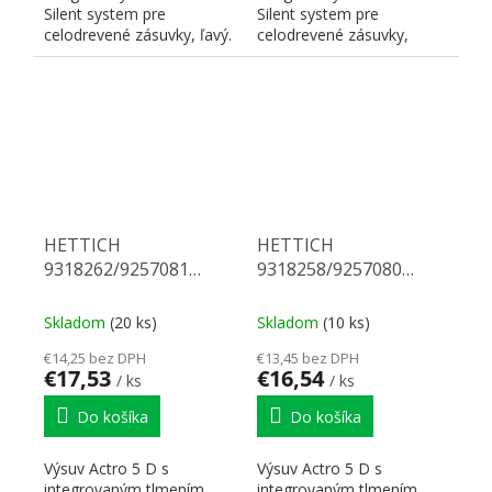
Silent system pre
Silent system pre
celodrevené zásuvky, ľavý.
celodrevené zásuvky,
Nosnosť 40 kg, dĺžka 550
pravý. Nosnosť 40 kg,
mm. Na...
dĺžka 520 mm. Na...
HETTICH
HETTICH
9318262/9257081
9318258/9257080
Actro 5D celovýsuv 520
Actro 5D celovýsuv 500
40 kg SiSy L
40 kg SiSy P
Skladom
(20 ks)
Skladom
(10 ks)
€14,25 bez DPH
€13,45 bez DPH
€17,53
€16,54
/ ks
/ ks
Do košíka
Do košíka
Výsuv Actro 5 D s
Výsuv Actro 5 D s
integrovaným tlmením
integrovaným tlmením