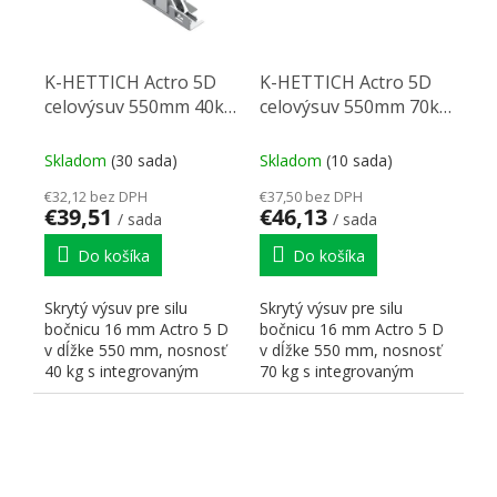
K-HETTICH Actro 5D
K-HETTICH Actro 5D
celovýsuv 550mm 40kg
celovýsuv 550mm 70kg
SiSy
SiSy
Skladom
(30 sada)
Skladom
(10 sada)
€32,12 bez DPH
€37,50 bez DPH
€39,51
€46,13
/ sada
/ sada
Do košíka
Do košíka
Skrytý výsuv pre silu
Skrytý výsuv pre silu
bočnicu 16 mm Actro 5 D
bočnicu 16 mm Actro 5 D
v dĺžke 550 mm, nosnosť
v dĺžke 550 mm, nosnosť
40 kg s integrovaným
70 kg s integrovaným
tlmením Silent Systém (Si...
tlmením Silent Systém (Si...