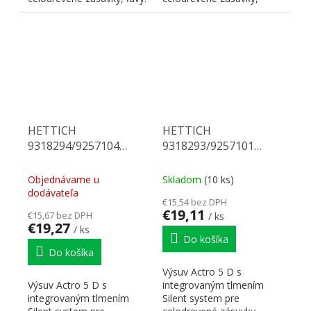
Nosnosť 70 kg, dĺžka 520
pravý. Nosnosť 70 kg,
mm. Na...
dĺžka 500 mm. Na...
HETTICH
HETTICH
9318294/9257104
9318293/9257101
Actro 5D celovýsuv 500
Actro 5D celovýsuv 450
70 kg SiSy L
70 kg SiSy P
Objednávame u
Skladom
(10 ks)
dodávateľa
€15,54 bez DPH
€19,11
€15,67 bez DPH
/ ks
€19,27
/ ks
Do košíka
Do košíka
Výsuv Actro 5 D s
Výsuv Actro 5 D s
integrovaným tlmením
integrovaným tlmením
Silent system pre