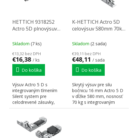
HETTICH 9318252
K-HETTICH Actro 5D
Actro 5D plnovýsuv
celovýsuv 580mm 70kg
450 40 kg SiSy P
SiSy
Skladom
(7 ks)
Skladom
(2 sada)
€13,32 bez DPH
€39,11 bez DPH
€16,38
€48,11
/ ks
/ sada
Do košíka
Do košíka
Výsuv Actro 5 D s
Skrytý výsuv pre silu
integrovaným tlmením
bočnicu 16 mm Actro 5 D
Silent system pre
v dĺžke 580 mm, nosnosť
celodrevené zásuvky,
70 kg s integrovaným
pravý. Nosnosť 40 kg,
tlmením Silent Systém (Si...
dĺžka 450 mm. Na...