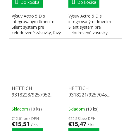
Do košíka
Do košíka
Výsuv Actro 5 D s
Výsuv Actro 5 D s
integrovaným tlmením
integrovaným tlmením
Silent system pre
Silent system pre
celodrevené zásuvky, ľavý.
celodrevené zásuvky,
Nosnosť 40 kg, dĺžka 350
pravý. Nosnosť 10 kg,
mm. Na...
dĺžka 350 mm. Na...
HETTICH
HETTICH
9318228/9257052
9318221/9257045
Actro 5D celovýsuv 350
Actro 5D celovýsuv 250
10 kg SiSy L
10 kg SiSy P
Skladom
(10 ks)
Skladom
(10 ks)
€12,61 bez DPH
€12,58 bez DPH
€15,51
€15,47
/ ks
/ ks