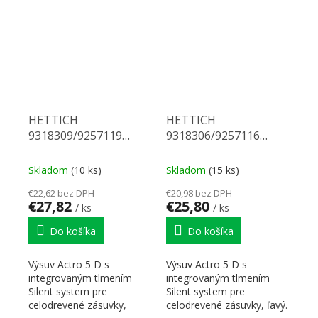
mm. Na...
HETTICH
HETTICH
9318309/9257119
9318306/9257116
Actro 5D celovýsuv 750
Actro 5D celovýsuv 700
70 kg SiSy P
70 kg SiSy L
Skladom
(10 ks)
Skladom
(15 ks)
€22,62 bez DPH
€20,98 bez DPH
€27,82
€25,80
/ ks
/ ks
Do košíka
Do košíka
Výsuv Actro 5 D s
Výsuv Actro 5 D s
integrovaným tlmením
integrovaným tlmením
Silent system pre
Silent system pre
celodrevené zásuvky,
celodrevené zásuvky, ľavý.