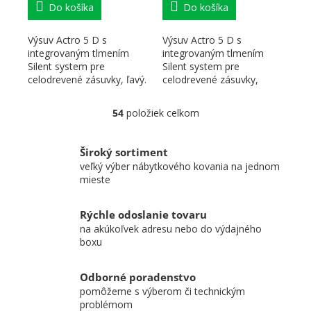
Do košíka
Do košíka
Výsuv Actro 5 D s
Výsuv Actro 5 D s
integrovaným tlmením
integrovaným tlmením
Silent system pre
Silent system pre
celodrevené zásuvky, ľavý.
celodrevené zásuvky,
Nosnosť 10 kg, dĺžka 350
pravý. Nosnosť 10 kg,
mm. Na...
dĺžka 250 mm. Na...
54
položiek celkom
Ovládacie prvky výpisu
Široký sortiment
veľký výber nábytkového kovania na jednom
mieste
Rýchle odoslanie tovaru
na akúkoľvek adresu nebo do výdajného
boxu
Odborné poradenstvo
pomôžeme s výberom či technickým
problémom