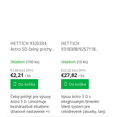
HETTICH 9320334
HETTICH
Actro 5D čelný príchyt
9318308/9257118
Ľ nový
Actro 5D celovýsuv 750
70 kg SiSy L
Skladom
(100 ks)
Skladom
(10 ks)
€1,80 bez DPH
€22,62 bez DPH
€2,21
€27,82
/ ks
/ ks
Do košíka
Do košíka
Čelný príchyt pre výsuvy
Výsuv Actro 5 D s
Actro 5 D. Umožňuje
integrovaným tlmením
beznáraďové intuitívne
Silent system pre
stranové nastavenie +/-
celodrevené zásuvky, ľavý.
1.5mm a výškové...
Nosnosť 70 kg, dĺžka 750