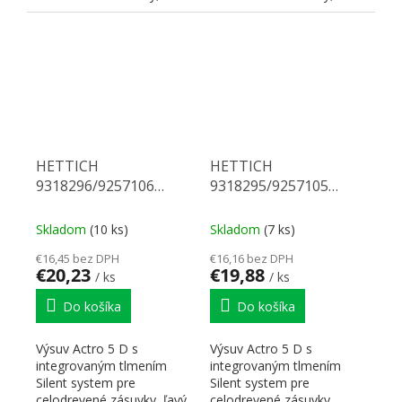
pravý. Nosnosť 70 kg,
pravý. Nosnosť 70 kg,
dĺžka 550 mm. Na...
dĺžka 520 mm. Na...
HETTICH
HETTICH
9318296/9257106
9318295/9257105
Actro 5D celovýsuv 520
Actro 5D celovýsuv 500
70 kg SiSy L
70 kg SiSy P
Skladom
(10 ks)
Skladom
(7 ks)
€16,45 bez DPH
€16,16 bez DPH
€20,23
€19,88
/ ks
/ ks
Do košíka
Do košíka
Výsuv Actro 5 D s
Výsuv Actro 5 D s
integrovaným tlmením
integrovaným tlmením
Silent system pre
Silent system pre
celodrevené zásuvky, ľavý.
celodrevené zásuvky,