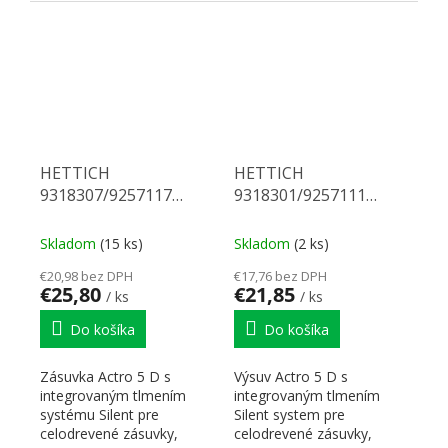
pravý. Nosnosť 70 kg,
Nosnosť 70 kg, dĺžka 700
dĺžka 750 mm. Na...
mm. Na...
HETTICH
HETTICH
9318307/9257117
9318301/9257111
Actro 5D celovýsuv 700
Actro 5D celovýsuv 580
70 kg SiSy P
70 kg SiSy P
Skladom
(15 ks)
Skladom
(2 ks)
€20,98 bez DPH
€17,76 bez DPH
€25,80
€21,85
/ ks
/ ks
Do košíka
Do košíka
Zásuvka Actro 5 D s
Výsuv Actro 5 D s
integrovaným tlmením
integrovaným tlmením
systému Silent pre
Silent system pre
celodrevené zásuvky,
celodrevené zásuvky,