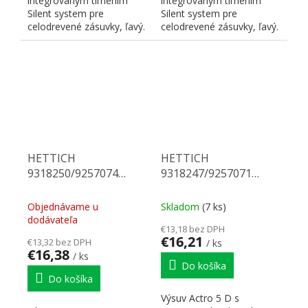
integrovaným tlmením
integrovaným tlmením
Silent system pre
Silent system pre
celodrevené zásuvky, ľavý.
celodrevené zásuvky, ľavý.
Nosnosť 40 kg, dĺžka 480
Nosnosť 40 kg, dĺžka 420
mm. Na...
mm. Na...
HETTICH
HETTICH
9318250/9257074
9318247/9257071
Actro 5D celovýsuv 420
Actro 5D celovýsuv 400
40 kg SiSy P
40 kg SiSy L
Objednávame u
Skladom
(7 ks)
dodávateľa
€13,18 bez DPH
€16,21
€13,32 bez DPH
/ ks
€16,38
/ ks
Do košíka
Do košíka
Výsuv Actro 5 D s