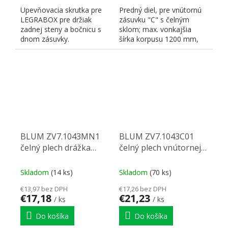
Upevňovacia skrutka pre
Predný diel, pre vnútornú
LEGRABOX pre držiak
zásuvku "C" s čelným
zadnej steny a bočnicu s
sklom; max. vonkajšia
dnom zásuvky.
šírka korpusu 1200 mm,
na skrátenie
BLUM ZV7.1043MN1
BLUM ZV7.1043C01
čelný plech drážka
čelný plech vnútornej
Legrabox biely
zásuvky Legrabox
karbon čierna CS-M
Skladom
(14 ks)
Skladom
(70 ks)
€13,97 bez DPH
€17,26 bez DPH
€17,18
€21,23
/ ks
/ ks
Do košíka
Do košíka