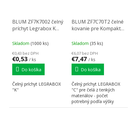
BLUM ZF7K7002 čelný
BLUM ZF7C70T2 čelné
príchyt Legrabox K
kovanie pre Kompakt
vrut
Legrabox C, Expando T
Skladom
(1000 ks)
Skladom
(35 ks)
€0,43 bez DPH
€6,07 bez DPH
€0,53
€7,47
/ ks
/ ks
Do košíka
Do košíka
Čelný príchyt LEGRABOX
Čelný príchyt LEGRABOX
"K"
"C" pre čelá z tenkých
materiálov - počet
potrebný podľa výšky
bočnice: bočnice C - 2ks
na...