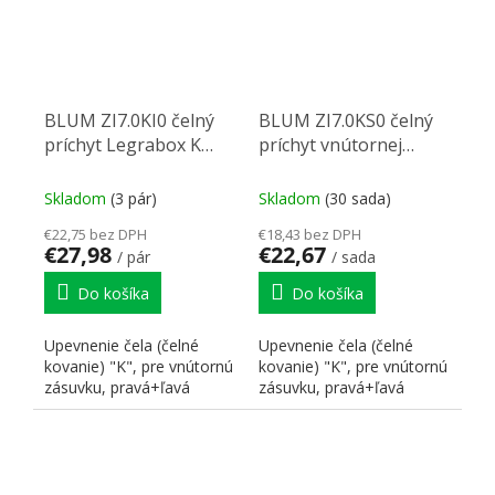
BLUM ZI7.0KI0 čelný
BLUM ZI7.0KS0 čelný
príchyt Legrabox K
príchyt vnútornej
inox
zásuvky Legrabox K
karbon čierna CS-M
Skladom
(3 pár)
Skladom
(30 sada)
€22,75 bez DPH
€18,43 bez DPH
€27,98
€22,67
/ pár
/ sada
Do košíka
Do košíka
Upevnenie čela (čelné
Upevnenie čela (čelné
kovanie) "K", pre vnútornú
kovanie) "K", pre vnútornú
zásuvku, pravá+ľavá
zásuvku, pravá+ľavá