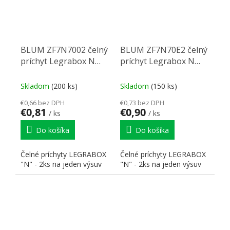
BLUM ZF7N7002 čelný
BLUM ZF7N70E2 čelný
príchyt Legrabox N
príchyt Legrabox N
vrut
expando
Skladom
(200 ks)
Skladom
(150 ks)
€0,66 bez DPH
€0,73 bez DPH
€0,81
€0,90
/ ks
/ ks
Do košíka
Do košíka
Čelné príchyty LEGRABOX
Čelné príchyty LEGRABOX
"N" - 2ks na jeden výsuv
"N" - 2ks na jeden výsuv