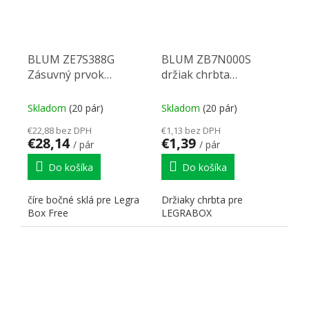
BLUM ZE7S388G
BLUM ZB7N000S
Zásuvný prvok
držiak chrbta
Legrabox Free 500mm
Legrabox N sivý
Skladom
(20 pár)
Skladom
(20 pár)
€22,88 bez DPH
€1,13 bez DPH
€28,14
€1,39
/ pár
/ pár
Do košíka
Do košíka
číre bočné sklá pre Legra
Držiaky chrbta pre
Box Free
LEGRABOX