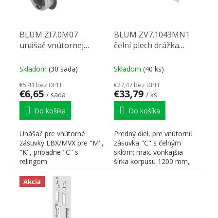
BLUM ZI7.0M07
BLUM ZV7.1043MN1
unášač vnútornej
čelní plech drážka
zásuvky Legrabox
Legrabox Polar Silver
karbon čierna CS-M
Skladom
(30 sada)
Skladom
(40 ks)
€5,41 bez DPH
€27,47 bez DPH
€6,65
€33,79
/ sada
/ ks
Do košíka
Do košíka
Unášač pre vnútorné
Predný diel, pre vnútornú
zásuvky LBX/MVX pre "M",
zásuvka "C" s čelným
"K", prípadne "C" s
sklom; max. vonkajšia
relingom
šírka korpusu 1200 mm,
na skrátenie Do...
Akcia