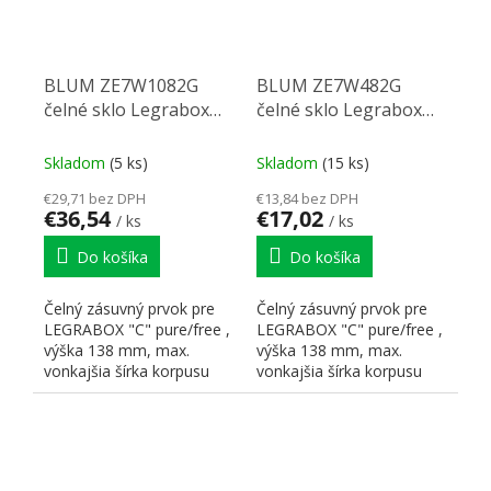
BLUM ZE7W1082G
BLUM ZE7W482G
čelné sklo Legrabox
čelné sklo Legrabox
1200/138mm
600/138mm
Skladom
(5 ks)
Skladom
(15 ks)
€29,71 bez DPH
€13,84 bez DPH
€36,54
€17,02
/ ks
/ ks
Do košíka
Do košíka
Čelný zásuvný prvok pre
Čelný zásuvný prvok pre
LEGRABOX "C" pure/free ,
LEGRABOX "C" pure/free ,
výška 138 mm, max.
výška 138 mm, max.
vonkajšia šírka korpusu
vonkajšia šírka korpusu
1200 mm, sklo číre,...
600 mm, sklo číre,
hrúbka...