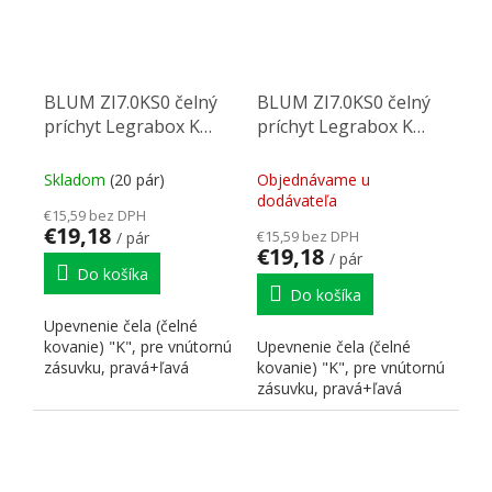
BLUM ZI7.0KS0 čelný
BLUM ZI7.0KS0 čelný
príchyt Legrabox K
príchyt Legrabox K
šedý
biely
Skladom
(20 pár)
Objednávame u
dodávateľa
€15,59 bez DPH
€19,18
€15,59 bez DPH
/ pár
€19,18
/ pár
Do košíka
Do košíka
Upevnenie čela (čelné
kovanie) "K", pre vnútornú
Upevnenie čela (čelné
zásuvku, pravá+ľavá
kovanie) "K", pre vnútornú
zásuvku, pravá+ľavá