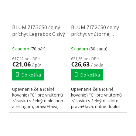
BLUM ZI7.3CS0 čelný
BLUM ZI7.2CS0 čelný
príchyt Legrabox C sivý
príchyt vnútornej
zásuvky Legrabox C
karbon čierna CS-M
Skladom
(70 pár)
Skladom
(30 sada)
€17,12 bez DPH
€21,65 bez DPH
€21,06
€26,63
/ pár
/ sada
Do košíka
Do košíka
Upevnenie čela (čelné
Upevnenie čela (čelné
kovanie) "C" pre vnútornú
kovanie) "C" pre vnútornú
zásuvku s čelným plechom
zásuvku s čelným sklom,
a relingom, pravá+ľavá;
pravá+ľavá; nutné doplniť
nutné doplniť o...
o čelný plech a sklo