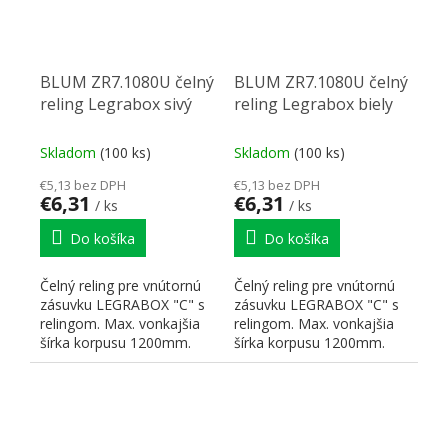
BLUM ZR7.1080U čelný
BLUM ZR7.1080U čelný
reling Legrabox sivý
reling Legrabox biely
Skladom
(100 ks)
Skladom
(100 ks)
€5,13 bez DPH
€5,13 bez DPH
€6,31
€6,31
/ ks
/ ks
Do košíka
Do košíka
Čelný reling pre vnútornú
Čelný reling pre vnútornú
zásuvku LEGRABOX "C" s
zásuvku LEGRABOX "C" s
relingom. Max. vonkajšia
relingom. Max. vonkajšia
šírka korpusu 1200mm.
šírka korpusu 1200mm.
Dĺžka 1080mm....
Dĺžka 1080mm....