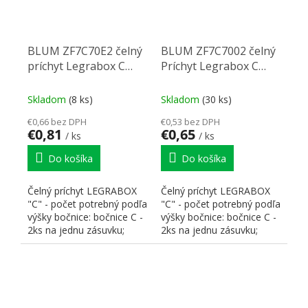
BLUM ZF7C70E2 čelný
BLUM ZF7C7002 čelný
príchyt Legrabox C
Príchyt Legrabox C
expando
skrutka
Skladom
(8 ks)
Skladom
(30 ks)
€0,66 bez DPH
€0,53 bez DPH
€0,81
€0,65
/ ks
/ ks
Do košíka
Do košíka
Čelný príchyt LEGRABOX
Čelný príchyt LEGRABOX
"C" - počet potrebný podľa
"C" - počet potrebný podľa
výšky bočnice: bočnice C -
výšky bočnice: bočnice C -
2ks na jednu zásuvku;
2ks na jednu zásuvku;
bočnice F - 2ks +...
bočnice F - 2ks +...