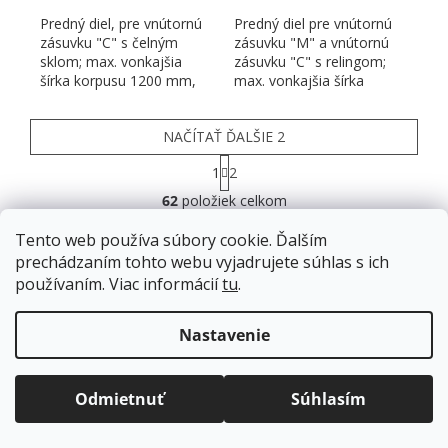
Predný diel, pre vnútornú
Predný diel pre vnútornú
zásuvku "C" s čelným
zásuvku "M" a vnútornú
sklom; max. vonkajšia
zásuvku "C" s relingom;
šírka korpusu 1200 mm,
max. vonkajšia šírka
na skrátenie
korpusu 1200 mm, na...
NAČÍTAŤ ĎALŠIE 2
Stránkovanie
1
2
Ovládacie prvky výpisu
62
položiek celkom
HORE
Tento web používa súbory cookie. Ďalším
prechádzaním tohto webu vyjadrujete súhlas s ich
používaním. Viac informácií
tu
.
Široký sortiment
veľký výber nábytkového kovania na jednom
Doprava zadarmo
pre balíkové zásielky v hodnote
nad
120 EUR*
.
mieste
Nastavenie
Viac informácií o doprave a platbe.
Balíky zasielame už od
4 EUR
.
Rýchle odoslanie tovaru
ZRÝCHĽUJEME.
Odmietnuť
Súhlasím
na akúkoľvek adresu nebo do výdajného
boxu