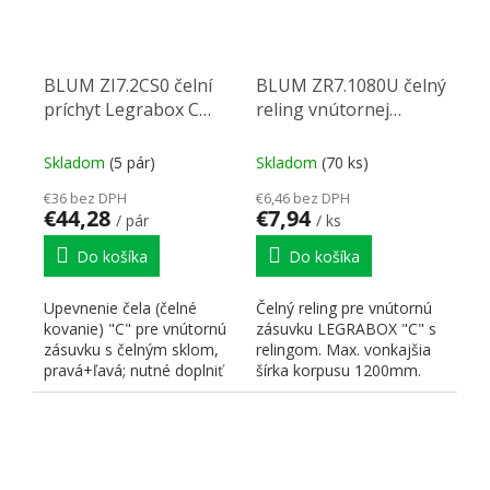
BLUM ZI7.2CS0 čelní
BLUM ZR7.1080U čelný
príchyt Legrabox C
reling vnútornej
čierny
zásuvky Legrabox
karbon čierna CS-M
Skladom
(5 pár)
Skladom
(70 ks)
€36 bez DPH
€6,46 bez DPH
€44,28
€7,94
/ pár
/ ks
Do košíka
Do košíka
Upevnenie čela (čelné
Čelný reling pre vnútornú
kovanie) "C" pre vnútornú
zásuvku LEGRABOX "C" s
zásuvku s čelným sklom,
relingom. Max. vonkajšia
pravá+ľavá; nutné doplniť
šírka korpusu 1200mm.
o čelný plech a...
Dĺžka 1080mm....