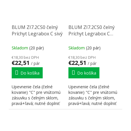
BLUM ZI7.2CS0 čelný
BLUM ZI7.2CS0 čelný
Príchyt Legrabox C sivý
Príchyt Legrabox C
biely
Skladom
(20 pár)
Skladom
(20 pár)
€18,30 bez DPH
€18,30 bez DPH
€22,51
€22,51
/ pár
/ pár
Do košíka
Do košíka
Upevnenie čela (čelné
Upevnenie čela (čelné
kovanie) "C" pre vnútornú
kovanie) "C" pre vnútornú
zásuvku s čelným sklom,
zásuvku s čelným sklom,
pravá+ľavá; nutné doplniť
pravá+ľavá; nutné doplniť
o čelný plech a sklo
o čelný plech a sklo