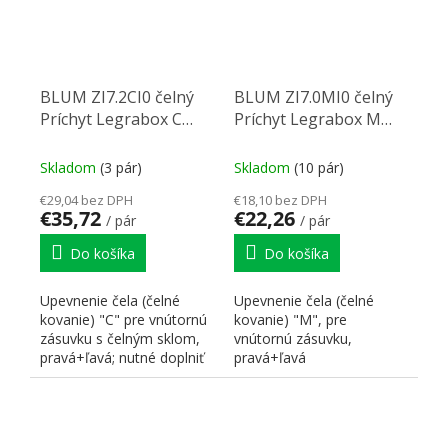
BLUM ZI7.2CI0 čelný
BLUM ZI7.0MI0 čelný
Príchyt Legrabox C
Príchyt Legrabox M
nerez
nikel
Skladom
(3 pár)
Skladom
(10 pár)
€29,04 bez DPH
€18,10 bez DPH
€35,72
€22,26
/ pár
/ pár
Do košíka
Do košíka
Upevnenie čela (čelné
Upevnenie čela (čelné
kovanie) "C" pre vnútornú
kovanie) "M", pre
zásuvku s čelným sklom,
vnútornú zásuvku,
pravá+ľavá; nutné doplniť
pravá+ľavá
o čelný plech a sklo