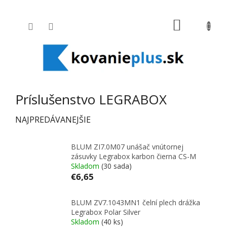
Prejsť na obsah
NÁKUPNÝ
Príslušenstvo LEGRABOX
NAJPREDÁVANEJŠIE
BLUM ZI7.0M07 unášač vnútornej
zásuvky Legrabox karbon čierna CS-M
Skladom
(30 sada)
€6,65
BLUM ZV7.1043MN1 čelní plech drážka
Legrabox Polar Silver
Skladom
(40 ks)