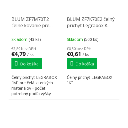
BLUM ZF7M70T2
BLUM ZF7K70E2 čelný
čelné kovanie pre
príchyt Legrabox K
Kompakt Legrabox M,
expando
Expando T
Skladom
(43 ks)
Skladom
(500 ks)
€3,89 bez DPH
€0,50 bez DPH
€4,79
€0,61
/ ks
/ ks
Do košíka
Do košíka
Čelný príchyt LEGRABOX
Čelný príchyt LEGRABOX
"M" pre čelá z tenkých
"K"
materiálov - počet
potrebný podľa výšky
bočnice: bočnice M - 2ks
na...