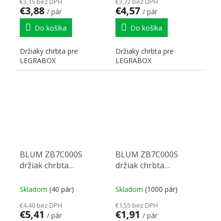
€3,15 bez DPH
€3,72 bez DPH
€3,88
€4,57
/ pár
/ pár
Do košíka
Do košíka
Držiaky chrbta pre
Držiaky chrbta pre
LEGRABOX
LEGRABOX
BLUM ZB7C000S
BLUM ZB7C000S
držiak chrbta
držiak chrbta
Legrabox C nikel
Legrabox C biely
Skladom
(40 pár)
Skladom
(1000 pár)
€4,40 bez DPH
€1,55 bez DPH
€5,41
€1,91
/ pár
/ pár