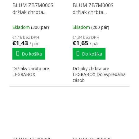
BLUM ZB7M000S
BLUM ZB7M000S
držiak chrbta
držiak chrbta
Legrabox M sivý
Legrabox M karbon
čierna CS-M
Skladom
(300 pár)
Skladom
(200 pár)
€1,16 bez DPH
€1,34 bez DPH
€1,43
€1,65
/ pár
/ pár
Do košíka
Do košíka
Držiaky chrbta pre
Držiaky chrbta pre
LEGRABOX
LEGRABOX Do vypredania
zásob