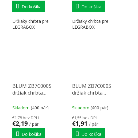
Do košíka
Do košíka
Držiaky chrbta pre
Držiaky chrbta pre
LEGRABOX
LEGRABOX
BLUM ZB7C000S
BLUM ZB7C000S
držiak chrbta
držiak chrbta
Legrabox C karbon
Legrabox C sivý
čierna CS-M
Skladom
(400 pár)
Skladom
(400 pár)
€1,78 bez DPH
€1,55 bez DPH
€2,19
€1,91
/ pár
/ pár
Do košíka
Do košíka