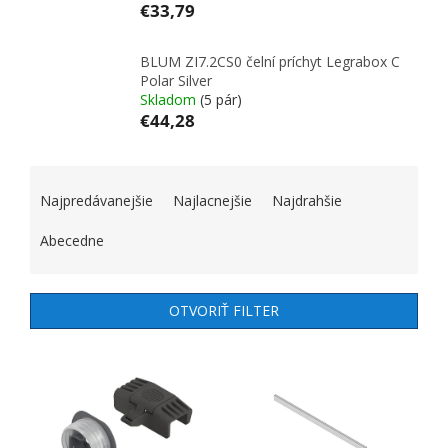
€33,79
BLUM ZI7.2CS0 čelní príchyt Legrabox C
Polar Silver
Skladom
(5 pár)
€44,28
RADENIE PRODUKTOV
Najpredávanejšie
Najlacnejšie
Najdrahšie
Abecedne
OTVORIŤ FILTER
VÝPIS PRODUKTOV