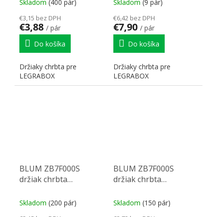
Skladom
(400 pár)
Skladom
(9 pár)
€3,15 bez DPH
€6,42 bez DPH
€3,88
€7,90
/ pár
/ pár
Do košíka
Do košíka
Držiaky chrbta pre
Držiaky chrbta pre
LEGRABOX
LEGRABOX
BLUM ZB7F000S
BLUM ZB7F000S
držiak chrbta
držiak chrbta
Legrabox F sivý
Legrabox F karbon
čierna CS-M
Skladom
(200 pár)
Skladom
(150 pár)