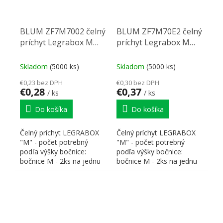
BLUM ZF7M7002 čelný
BLUM ZF7M70E2 čelný
príchyt Legrabox M
príchyt Legrabox M
skrutka
expando
Skladom
(5000 ks)
Skladom
(5000 ks)
€0,23 bez DPH
€0,30 bez DPH
€0,28
€0,37
/ ks
/ ks
Do košíka
Do košíka
Čelný príchyt LEGRABOX
Čelný príchyt LEGRABOX
"M" - počet potrebný
"M" - počet potrebný
podľa výšky bočnice:
podľa výšky bočnice:
bočnice M - 2ks na jednu
bočnice M - 2ks na jednu
zásuvku; bočnice C - 4ks
zásuvku; bočnice C - 4ks
na...
na...