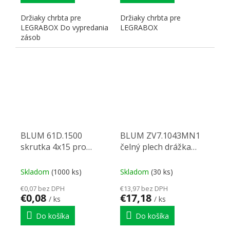
Držiaky chrbta pre
Držiaky chrbta pre
LEGRABOX Do vypredania
LEGRABOX
zásob
BLUM 61D.1500
BLUM ZV7.1043MN1
skrutka 4x15 pro
čelný plech drážka
LEGRABOX
Legrabox sivý
Skladom
(1000 ks)
Skladom
(30 ks)
€0,07 bez DPH
€13,97 bez DPH
€0,08
€17,18
/ ks
/ ks
Do košíka
Do košíka