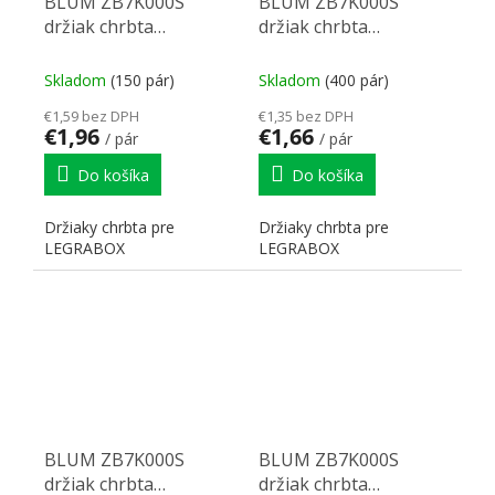
BLUM ZB7K000S
BLUM ZB7K000S
držiak chrbta
držiak chrbta
Legrabox K karbon
Legrabox K biely
čierna CS-M
Skladom
(150 pár)
Skladom
(400 pár)
€1,59 bez DPH
€1,35 bez DPH
€1,96
€1,66
/ pár
/ pár
Do košíka
Do košíka
Držiaky chrbta pre
Držiaky chrbta pre
LEGRABOX
LEGRABOX
BLUM ZB7K000S
BLUM ZB7K000S
držiak chrbta
držiak chrbta