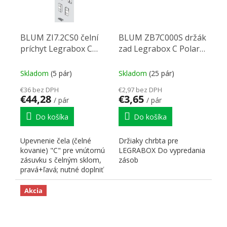
BLUM ZI7.2CS0 čelní
BLUM ZB7C000S držák
príchyt Legrabox C
zad Legrabox C Polar
Polar Silver
Silver
Skladom
(5 pár)
Skladom
(25 pár)
€36 bez DPH
€2,97 bez DPH
€44,28
€3,65
/ pár
/ pár
Do košíka
Do košíka
Upevnenie čela (čelné
Držiaky chrbta pre
kovanie) "C" pre vnútornú
LEGRABOX Do vypredania
zásuvku s čelným sklom,
zásob
pravá+ľavá; nutné doplniť
o čelný plech a...
Akcia