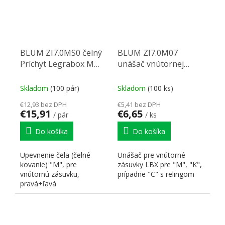
BLUM ZI7.0MS0 čelný
BLUM ZI7.0M07
Príchyt Legrabox M
unášač vnútornej
biely
zásuvky
Legrabox/Merivobox
Skladom
(100 pár)
Skladom
(100 ks)
biela SW-M
€12,93 bez DPH
€5,41 bez DPH
€15,91
€6,65
/ pár
/ ks
Do košíka
Do košíka
Upevnenie čela (čelné
Unášač pre vnútorné
kovanie) "M", pre
zásuvky LBX pre "M", "K",
vnútornú zásuvku,
prípadne "C" s relingom
pravá+ľavá