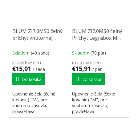
BLUM ZI7.0MS0 čelný
BLUM ZI7.0MS0 čelný
príchyt vnútornej
Príchyt Legrabox M
zásuvky Legrabox M
sivý
karbon čierna CS-M
Skladom
(40 sada)
Skladom
(70 pár)
€12,20 bez DPH
€12,93 bez DPH
€15,01
€15,91
/ sada
/ pár
Do košíka
Do košíka
Upevnenie čela (čelné
Upevnenie čela (čelné
kovanie) "M", pre
kovanie) "M", pre
vnútornú zásuvku,
vnútornú zásuvku,
pravá+ľavá
pravá+ľavá