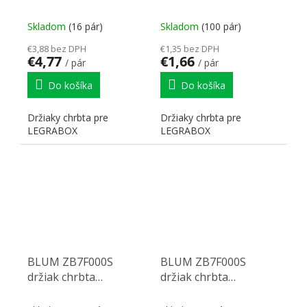
Legrabox K nikel
Legrabox K sivý
Skladom
(16 pár)
Skladom
(100 pár)
€3,88 bez DPH
€1,35 bez DPH
€4,77
€1,66
/ pár
/ pár
Do košíka
Do košíka
Držiaky chrbta pre
Držiaky chrbta pre
LEGRABOX
LEGRABOX
BLUM ZB7F000S
BLUM ZB7F000S
držiak chrbta
držiak chrbta
Legrabox F biely
Legrabox F nikel