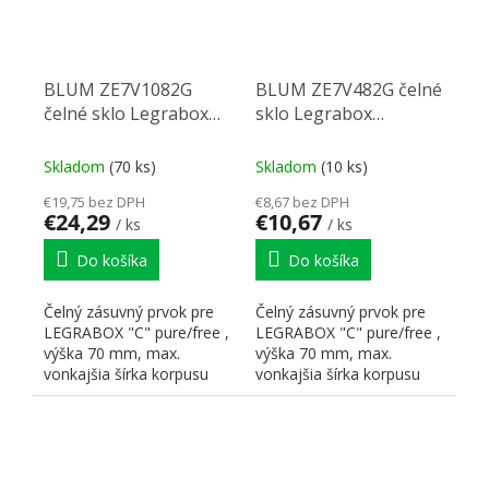
BLUM ZE7V1082G
BLUM ZE7V482G čelné
čelné sklo Legrabox
sklo Legrabox
1200/70mm
600/70mm
Skladom
(70 ks)
Skladom
(10 ks)
€19,75 bez DPH
€8,67 bez DPH
€24,29
€10,67
/ ks
/ ks
Do košíka
Do košíka
Čelný zásuvný prvok pre
Čelný zásuvný prvok pre
LEGRABOX "C" pure/free ,
LEGRABOX "C" pure/free ,
výška 70 mm, max.
výška 70 mm, max.
vonkajšia šírka korpusu
vonkajšia šírka korpusu
1200 mm, sklo číre,
600 mm, sklo číre,
hrúbka...
hrúbka...