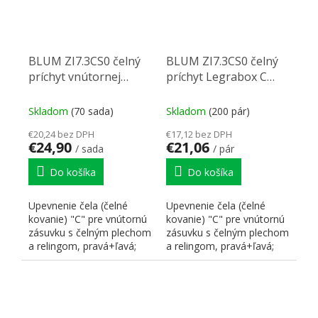
BLUM ZI7.3CS0 čelný
BLUM ZI7.3CS0 čelný
príchyt vnútornej
príchyt Legrabox C
zásuvky Legrabox C
biely
karbon čierna CS-M
Skladom
(70 sada)
Skladom
(200 pár)
€20,24 bez DPH
€17,12 bez DPH
€24,90
€21,06
/ sada
/ pár
Do košíka
Do košíka
Upevnenie čela (čelné
Upevnenie čela (čelné
kovanie) "C" pre vnútornú
kovanie) "C" pre vnútornú
zásuvku s čelným plechom
zásuvku s čelným plechom
a relingom, pravá+ľavá;
a relingom, pravá+ľavá;
nutné doplniť o...
nutné doplniť o...