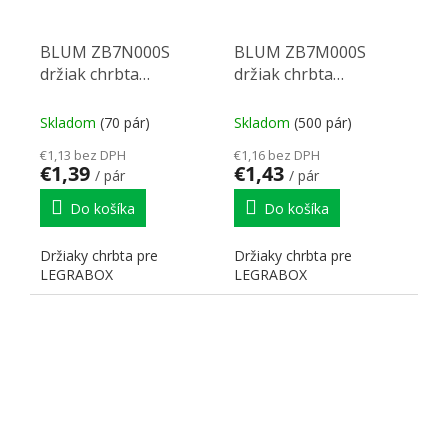
BLUM ZB7N000S
BLUM ZB7M000S
držiak chrbta
držiak chrbta
Legrabox N biely
Legrabox M biely
Skladom
(70 pár)
Skladom
(500 pár)
€1,13 bez DPH
€1,16 bez DPH
€1,39
€1,43
/ pár
/ pár
Do košíka
Do košíka
Držiaky chrbta pre
Držiaky chrbta pre
LEGRABOX
LEGRABOX