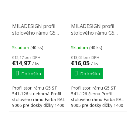
MILADESIGN profil
MILADESIGN profil
stolového rámu G5
stolového rámu G5
ST541-126 strieborá
ST541-126 čierny
Skladom
(40 ks)
Skladom
(40 ks)
€12,17 bez DPH
€13,05 bez DPH
€14,97
€16,05
/ ks
/ ks
Do košíka
Do košíka
Profil stor. rámu G5 ST
Profil stor. rámu G5 ST
541-126 strieborná Profil
541-126 čierna Profil
stolového rámu Farba RAL
stolového rámu Farba RAL
9006 pre dosky dĺžky 1400
9005 pre dosky dĺžky 1400
mm Rozmery:...
mm Rozmery:...