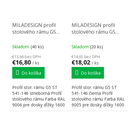
MILADESIGN profil
MILADESIGN profil
stolového rámu G5
stolového rámu G5
ST541-146 strieborn
ST541-146 čierny
Skladom
(40 ks)
Skladom
(20 ks)
€13,66 bez DPH
€14,65 bez DPH
€16,80
€18,02
/ ks
/ ks
Do košíka
Do košíka
Profil stor. rámu G5 ST
Profil stor. rámu G5 ST
541-146 strieborná Profil
541-146 čierna Profil
stolového rámu Farba RAL
stolového rámu Farba RAL
9006 pre dosky dĺžky 1600
9005 pre dosky dĺžky 1600
mm Rozmery:...
mm Rozmery:...