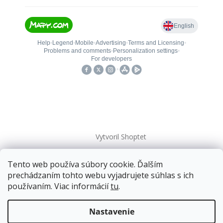
Vytvoril Shoptet
Tento web používa súbory cookie. Ďalším
Copyright 2026
kovanieplus
. Všetky práva vyhradené.
prechádzaním tohto webu vyjadrujete súhlas s ich
používaním. Viac informácií
tu
.
Doprava zadarmo
pre balíkové zásielky v hodnote
nad
120 EUR*
.
Nastavenie
Viac informácií o doprave a platbe.