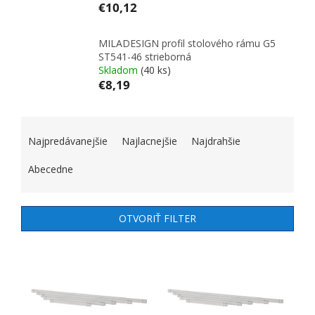
€10,12
MILADESIGN profil stolového rámu G5
ST541-46 strieborná
Skladom
(40 ks)
€8,19
RADENIE PRODUKTOV
Najpredávanejšie
Najlacnejšie
Najdrahšie
Abecedne
OTVORIŤ FILTER
VÝPIS PRODUKTOV