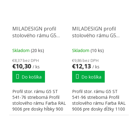
MILADESIGN profil
MILADESIGN profil
stolového rámu G5
stolového rámu G5
ST541-76 strieborná
ST541-96 strieborný
Skladom
(20 ks)
Skladom
(10 ks)
€8,37 bez DPH
€9,86 bez DPH
€10,30
€12,13
/ ks
/ ks
Do košíka
Do košíka
Profil stor. rámu G5 ST
Profil stor. rámu G5 ST
541-76 strieborná Profil
541-96 strieborná Profil
stolového rámu Farba RAL
stolového rámu Farba RAL
9006 pre dosky hĺbky 900
9006 pre dosky dĺžky 1100
mm Rozmery:...
mm Rozmery:...