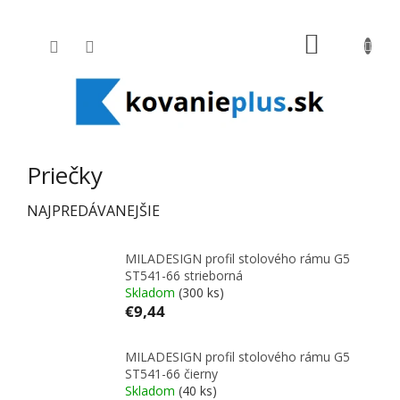
Prejsť na obsah
NÁKUPNÝ
Priečky
NAJPREDÁVANEJŠIE
MILADESIGN profil stolového rámu G5
ST541-66 strieborná
Skladom
(300 ks)
€9,44
MILADESIGN profil stolového rámu G5
ST541-66 čierny
Skladom
(40 ks)