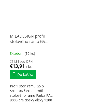
MILADESIGN profil
stolového rámu G5
ST541-106 čierny
Skladom
(10 ks)
€11,31 bez DPH
€13,91
/ ks
Do košíka
Profil stor. rámu G5 ST
541-106 čierna Profil
stolového rámu Farba RAL
9005 pre dosky dĺžky 1200
mm Rozmery:...