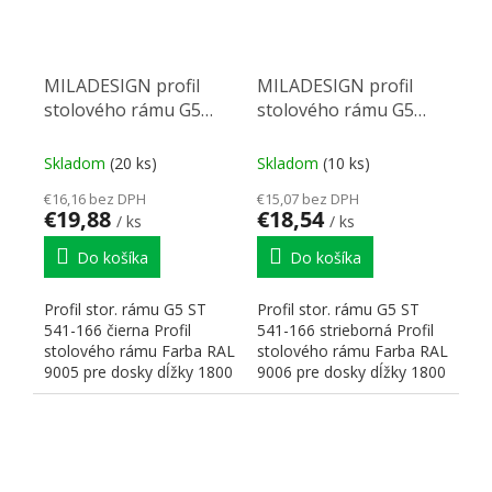
MILADESIGN profil
MILADESIGN profil
stolového rámu G5
stolového rámu G5
ST541-166 čierny
ST541-166 striebor
Skladom
(20 ks)
Skladom
(10 ks)
€16,16 bez DPH
€15,07 bez DPH
€19,88
€18,54
/ ks
/ ks
Do košíka
Do košíka
Profil stor. rámu G5 ST
Profil stor. rámu G5 ST
541-166 čierna Profil
541-166 strieborná Profil
stolového rámu Farba RAL
stolového rámu Farba RAL
9005 pre dosky dĺžky 1800
9006 pre dosky dĺžky 1800
mm Rozmery:...
mm Rozmery:...