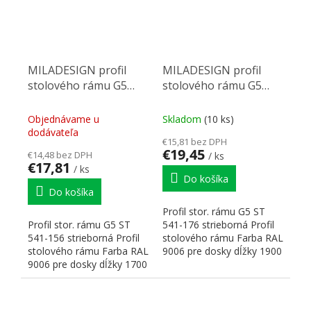
MILADESIGN profil
MILADESIGN profil
stolového rámu G5
stolového rámu G5
ST541-156 strieborný
ST541-176 strieborný
Objednávame u
Skladom
(10 ks)
dodávateľa
€15,81 bez DPH
€19,45
€14,48 bez DPH
/ ks
€17,81
/ ks
Do košíka
Do košíka
Profil stor. rámu G5 ST
Profil stor. rámu G5 ST
541-176 strieborná Profil
541-156 strieborná Profil
stolového rámu Farba RAL
stolového rámu Farba RAL
9006 pre dosky dĺžky 1900
9006 pre dosky dĺžky 1700
mm Rozmery:...
mm Rozmery:...