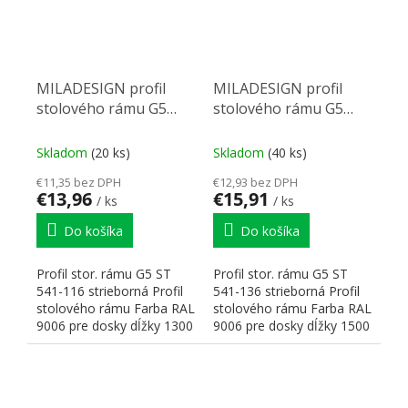
MILADESIGN profil
MILADESIGN profil
stolového rámu G5
stolového rámu G5
ST541-116 strieborný
ST541-136 strieborný
Skladom
(20 ks)
Skladom
(40 ks)
€11,35 bez DPH
€12,93 bez DPH
€13,96
€15,91
/ ks
/ ks
Do košíka
Do košíka
Profil stor. rámu G5 ST
Profil stor. rámu G5 ST
541-116 strieborná Profil
541-136 strieborná Profil
stolového rámu Farba RAL
stolového rámu Farba RAL
9006 pre dosky dĺžky 1300
9006 pre dosky dĺžky 1500
mm Rozmery:...
mm Rozmery:...