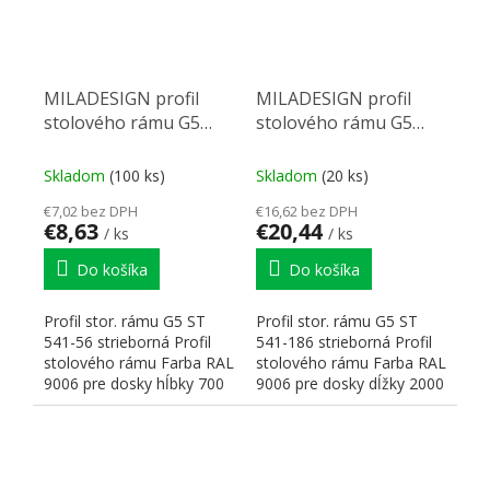
MILADESIGN profil
MILADESIGN profil
stolového rámu G5
stolového rámu G5
ST541-56 strieborná
ST541-186 striebor
Skladom
(100 ks)
Skladom
(20 ks)
€7,02 bez DPH
€16,62 bez DPH
€8,63
€20,44
/ ks
/ ks
Do košíka
Do košíka
Profil stor. rámu G5 ST
Profil stor. rámu G5 ST
541-56 strieborná Profil
541-186 strieborná Profil
stolového rámu Farba RAL
stolového rámu Farba RAL
9006 pre dosky hĺbky 700
9006 pre dosky dĺžky 2000
mm Rozmery:...
mm Rozmery:...