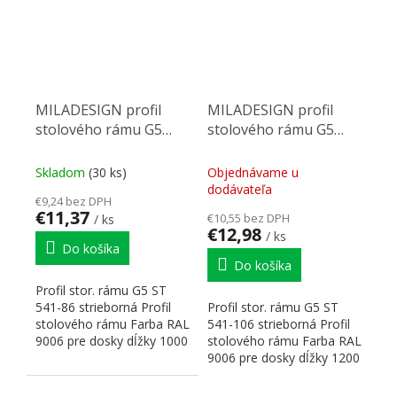
MILADESIGN profil
MILADESIGN profil
stolového rámu G5
stolového rámu G5
ST541-86 strieborn
ST541-106 strieborný
Skladom
(30 ks)
Objednávame u
dodávateľa
€9,24 bez DPH
€11,37
€10,55 bez DPH
/ ks
€12,98
/ ks
Do košíka
Do košíka
Profil stor. rámu G5 ST
541-86 strieborná Profil
Profil stor. rámu G5 ST
stolového rámu Farba RAL
541-106 strieborná Profil
9006 pre dosky dĺžky 1000
stolového rámu Farba RAL
mm Rozmery:...
9006 pre dosky dĺžky 1200
mm Rozmery:...