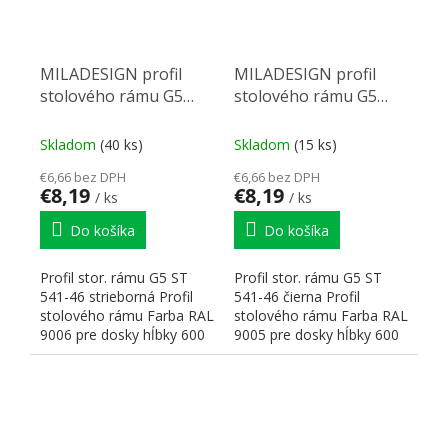
MILADESIGN profil
MILADESIGN profil
stolového rámu G5
stolového rámu G5
ST541-46 strieborná
ST541-46 čierny
Skladom
(40 ks)
Skladom
(15 ks)
€6,66 bez DPH
€6,66 bez DPH
€8,19
€8,19
/ ks
/ ks
Do košíka
Do košíka
Profil stor. rámu G5 ST
Profil stor. rámu G5 ST
541-46 strieborná Profil
541-46 čierna Profil
stolového rámu Farba RAL
stolového rámu Farba RAL
9006 pre dosky hĺbky 600
9005 pre dosky hĺbky 600
mm Rozmery:...
mm Rozmery: 460x20x40
H