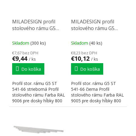
MILADESIGN profil
MILADESIGN profil
stolového rámu G5
stolového rámu G5
ST541-66 strieborná
ST541-66 čierny
Skladom
(300 ks)
Skladom
(40 ks)
€7,67 bez DPH
€8,23 bez DPH
€9,44
€10,12
/ ks
/ ks
Do košíka
Do košíka
Profil stor. rámu G5 ST
Profil stor. rámu G5 ST
541-66 strieborná Profil
541-66 čierna Profil
stolového rámu Farba RAL
stolového rámu Farba RAL
9006 pre dosky hĺbky 800
9005 pre dosky hĺbky 800
mm Rozmery:...
mm Rozmery: 660x20x40
H