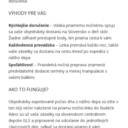
doručenia.
VÝHODY PRE VÁS:
Rýchlejšie doručenie
– Vďaka priamemu nočnému spoju
sa vaše objednávky dostanú na Slovensko o deň skôr.
Žiadne zdĺhavé prestupné body, len priama cesta k vám.
Každodenná prevádzka
– Linka premáva každú noc, takže
vaše zásielky sa dostanú na cestu ihneď po expedícii z
nášho depa.
Spoľahlivosť
– Pravidelná nočná preprava znamená
predvídateľné dodacie termíny a menej manipulácie s
vašimi balíkmi.
AKO TO FUNGUJE?
Objednávky expedované počas dňa z nášho depa sú ešte v
ten istý večer naložené na priamu nočnú linku do Budeče.
Ráno sú už vaše zásielky na slovenskom centrálnom
depote GLS a pripravené na odoslanie do jednotlivých
závozových dep, odkiaľ sa dostanú priamo k vám.