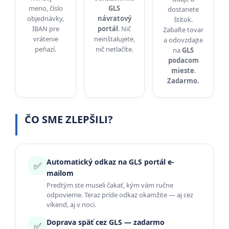
meno, číslo
GLS
dostanete
objednávky,
návratový
štítok.
IBAN pre
portál
. Nič
Zabaľte tovar
vrátenie
neinštalujete,
a odovzdajte
peňazí.
nič netlačíte.
na
GLS
podacom
mieste
.
Zadarmo.
ČO SME ZLEPŠILI?
Automatický odkaz na GLS portál e-
✅
mailom
Predtým ste museli čakať, kým vám ručne
odpovieme. Teraz príde odkaz okamžite — aj cez
víkend, aj v noci.
Doprava späť cez GLS — zadarmo
✅