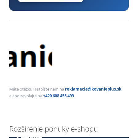
Máte otázku? Napíšte nám na
reklamacie@kovanieplus.sk
alebo zavolajte na
+420 608 455 499
.
Rozšírenie ponuky e-shopu