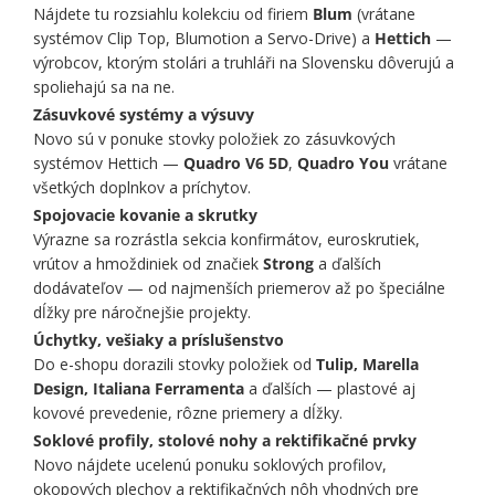
Nájdete tu rozsiahlu kolekciu od firiem
Blum
(vrátane
systémov Clip Top, Blumotion a Servo-Drive) a
Hettich
—
výrobcov, ktorým stolári a truhláři na Slovensku dôverujú a
spoliehajú sa na ne.
Zásuvkové systémy a výsuvy
Novo sú v ponuke stovky položiek zo zásuvkových
systémov Hettich —
Quadro V6 5D
,
Quadro You
vrátane
všetkých doplnkov a príchytov.
Spojovacie kovanie a skrutky
Výrazne sa rozrástla sekcia konfirmátov, euroskrutiek,
vrútov a hmoždiniek od značiek
Strong
a ďalších
dodávateľov — od najmenších priemerov až po špeciálne
dĺžky pre náročnejšie projekty.
Úchytky, vešiaky a príslušenstvo
Do e-shopu dorazili stovky položiek od
Tulip, Marella
Design, Italiana Ferramenta
a ďalších — plastové aj
kovové prevedenie, rôzne priemery a dĺžky.
Soklové profily, stolové nohy a rektifikačné prvky
Novo nájdete ucelenú ponuku soklových profilov,
okopových plechov a rektifikačných nôh vhodných pre