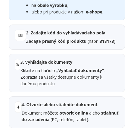
na
obale výrobku
,
alebo pri produkte v našom
e-shope
.
2. Zadajte kód do vyhľadávacieho poľa
⌨️
Zadajte
presný kód produktu
(napr.
318173
).
3. Vyhľadajte dokumenty
📂
Kliknite na tlačidlo
„Vyhľadať dokumenty“
.
Zobrazia sa všetky dostupné dokumenty k
danému produktu.
4. Otvorte alebo stiahnite dokument
⬇️
Dokument môžete
otvoriť online
alebo
stiahnuť
do zariadenia
(PC, telefón, tablet).