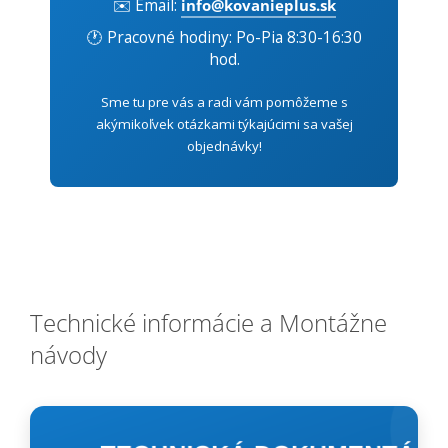
✉️ Email:
info@kovanieplus.sk
🕐 Pracovné hodiny: Po-Pia 8:30-16:30
hod.
Sme tu pre vás a radi vám pomôžeme s
akýmikoľvek otázkami týkajúcimi sa vašej
objednávky!
Technické informácie a Montážne
návody