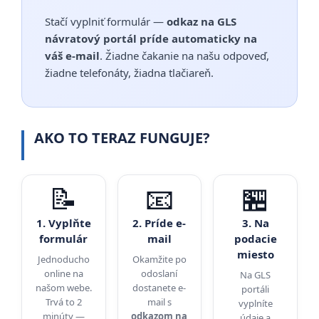
Stačí vyplniť formulár —
odkaz na GLS
návratový portál príde automaticky na
váš e-mail
. Žiadne čakanie na našu odpoveď,
žiadne telefonáty, žiadna tlačiareň.
AKO TO TERAZ FUNGUJE?
📝
📧
🏪
1. Vyplňte
2. Príde e-
3. Na
formulár
mail
podacie
miesto
Jednoducho
Okamžite po
online na
odoslaní
Na GLS
našom webe.
dostanete e-
portáli
Trvá to 2
mail s
vyplníte
minúty —
odkazom na
údaje a