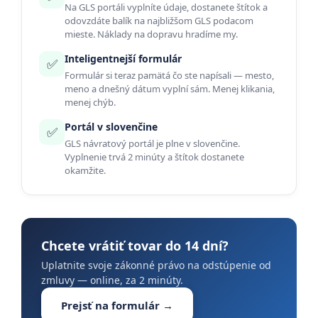
Na GLS portáli vyplníte údaje, dostanete štítok a
odovzdáte balík na najbližšom GLS podacom
mieste. Náklady na dopravu hradíme my.
Inteligentnejší formulár
✅
Formulár si teraz pamätá čo ste napísali — mesto,
meno a dnešný dátum vyplní sám. Menej klikania,
menej chýb.
Portál v slovenčine
✅
GLS návratový portál je plne v slovenčine.
Vyplnenie trvá 2 minúty a štítok dostanete
okamžite.
Chcete vrátiť tovar do 14 dní?
Uplatnite svoje zákonné právo na odstúpenie od
zmluvy — online, za 2 minúty.
Prejsť na formulár →