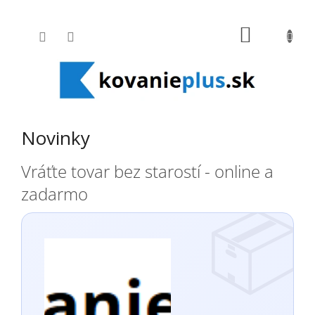
Prejsť na obsah
NÁKUPNÝ
Novinky
VÝPIS ČLÁNKOV
Vráťte tovar bez starostí - online a
zadarmo
📦