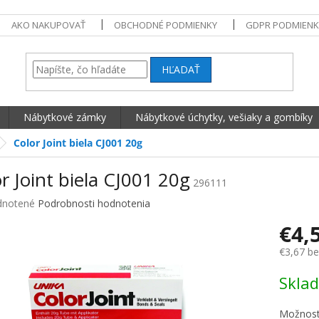
AKO NAKUPOVAŤ
OBCHODNÉ PODMIENKY
GDPR PODMIENK
HĽADAŤ
Nábytkové zámky
Nábytkové úchytky, vešiaky a gombíky
Color Joint biela CJ001 20g
r Joint biela CJ001 20g
296111
né hodnotenie produktu je 0,0 z 5 hviezdičiek.
notené
Podrobnosti hodnotenia
€4,
€3,67 b
Jednotko
Skla
Možnost