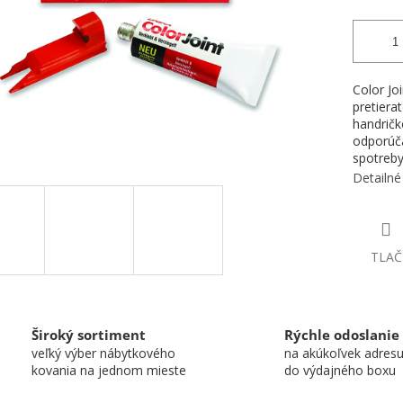
Color Jo
pretiera
handričk
odporúč
spotreby
Detailné
TLAČ
Široký sortiment
Rýchle odoslanie
veľký výber nábytkového
na akúkoľvek adres
kovania na jednom mieste
do výdajného boxu