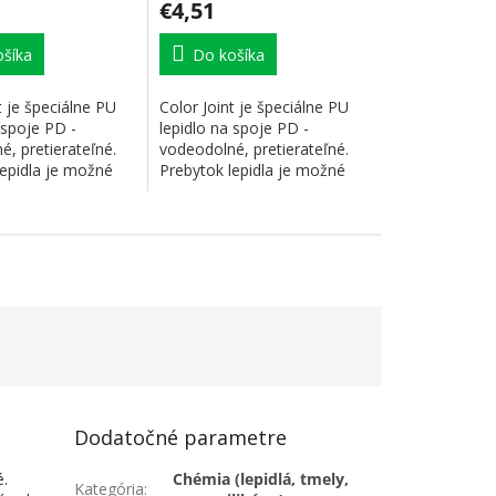
€4,51
šíka
Do košíka
t je špeciálne PU
Color Joint je špeciálne PU
 spoje PD -
lepidlo na spoje PD -
, pretierateľné.
vodeodolné, pretierateľné.
lepidla je možné
Prebytok lepidla je možné
.
odstrániť...
Dodatočné parametre
é.
Chémia (lepidlá, tmely,
Kategória
: