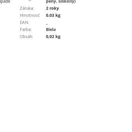
rípade
peny, silikóny)
Záruka
:
2 roky
Hmotnosť
:
0.03 kg
EAN
:
_
Farba
:
Biela
Obsah
:
0,02 kg