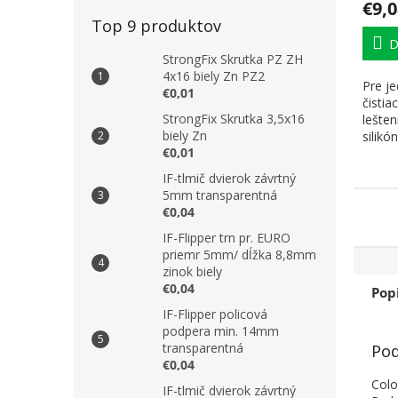
€9,0
Top 9 produktov
D
StrongFix Skrutka PZ ZH
4x16 biely Zn PZ2
Pre j
€0,01
čistia
StrongFix Skrutka 3,5x16
lešten
biely Zn
silikó
€0,01
IF-tlmič dvierok závrtný
5mm transparentná
€0,04
IF-Flipper trn pr. EURO
priemr 5mm/ dĺžka 8,8mm
zinok biely
€0,04
Pop
IF-Flipper policová
podpera min. 14mm
transparentná
Pod
€0,04
Colo
IF-tlmič dvierok závrtný