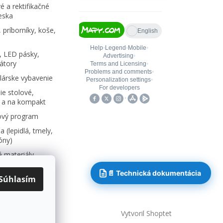
é a rektifikačné
eska
 príborníky, koše,
, LED pásky,
átory
árske vybavenie
e stolové,
 a na kompakt
ový program
 (lepidlá, tmely,
kóny)
 materiály,
📄 Technická dokumentácia
Súhlasím
Vytvoril Shoptet