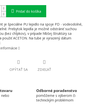
Pridať do košíka
int je špeciálne PU lepidlo na spoje PD - vodeodolné,
teľné. Prebytok lepidla je možné odstrániť suchou
ou (bez chĺpkov), v prípade hlbšej štruktúry sa
a použiť ACETON. Na tube je vyrazený dátum
.
 informácie
OPÝTAŤ SA
ZDIEĽAŤ
 tovaru
Odborné poradenstvo
u nebo
pomôžeme s výberom či
technickým problémom