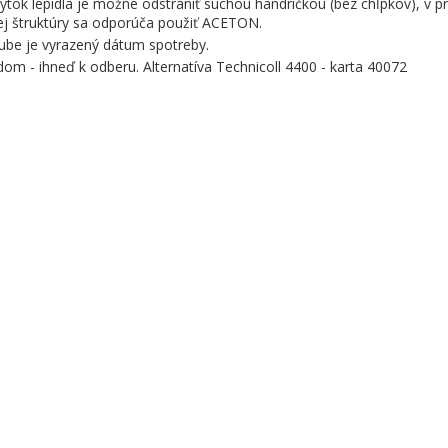
ytok lepidla je možné odstrániť suchou handričkou (bez chĺpkov), v p
ej štruktúry sa odporúča použiť ACETON.
ube je vyrazený dátum spotreby.
dom - ihneď k odberu. Alternatíva Technicoll 4400 - karta 40072