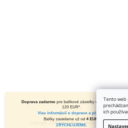
Tento web 
Doprava zadarmo
pre balíkové zásielky v hodnote nad
prechádzan
120 EUR*
.
ich používa
Viac informácií o doprave a platbe.
Balíky zasielame už od
4 EUR
.
Copyright 2026
kovanieplus
. Všetky práva vyhradené
ZRÝCHĽUJEME.
Nastave