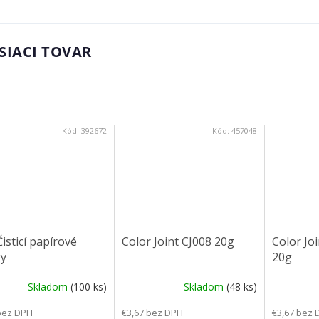
SIACI TOVAR
Kód:
392672
Kód:
457048
isticí papírové
Color Joint CJ008 20g
Color Jo
ky
20g
Skladom
(100 ks)
Skladom
(48 ks)
bez DPH
€3,67 bez DPH
€3,67 bez 