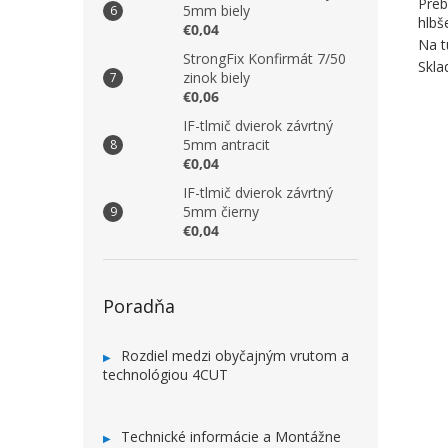
Preb
5mm biely
hlbš
€0,04
Na t
StrongFix Konfirmát 7/50
Skla
zinok biely
€0,06
IF-tlmič dvierok závrtný
5mm antracit
€0,04
IF-tlmič dvierok závrtný
5mm čierny
€0,04
Poradňa
Rozdiel medzi obyčajným vrutom a
technológiou 4CUT
Technické informácie a Montážne