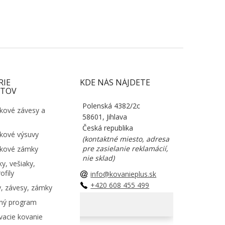
RIE
KDE NÁS NÁJDETE
TOV
Polenská 4382/2c
kové závesy a
58601, Jihlava
Česká republika
kové výsuvy
(kontaktné miesto, adresa
pre zasielanie reklamácií,
kové zámky
nie sklad)
y, vešiaky,
ofily
info@kovanieplus.sk
+420 608 455 499
, závesy, zámky
ný program
acie kovanie