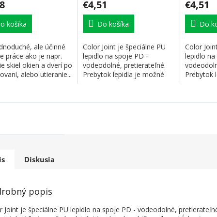
8
€4,51
€4,51
o košíka
Do košíka
Do ko
ednoduché, ale účinné
Color Joint je špeciálne PU
Color Join
ce práce ako je napr.
lepidlo na spoje PD -
lepidlo na
ie skiel okien a dverí po
vodeodolné, pretierateľné.
vodeodolné
novaní, alebo utieranie...
Prebytok lepidla je možné
Prebytok 
odstrániť...
odstrániť..
is
Diskusia
robný popis
r Joint je špeciálne PU lepidlo na spoje PD - vodeodolné, pretierateľn