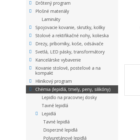
Drôtený program
Plošné materiály
Lamináty
Spojovacie kovanie, skrutky, kolíky
Stolové a rektifikačné nohy, kolieska
Drezy, príborníky, koše, odsávače
Svetlá, LED pásky, transformátory
Kancelárske vybavenie
Kovanie stolové, posteľové a na
kompakt
Hliníkový program
Chémia (lepidlá, tmely, peny, silikóny)
Lepidlo na pracovnej dosky
Tavné lepidlá
Lepidlá
Tavné lepidlá
Disperzné lepidlá
Polyuretánové lepidlá