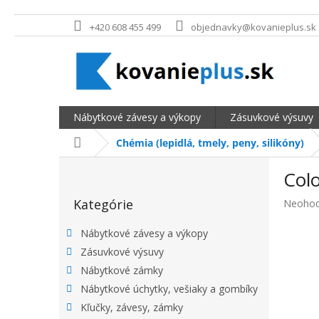
Prejsť na obsah
+420 608 455 499
objednavky@kovanieplus.sk
Nábytkové závesy a výkopy
Zásuvkové výsuvy
Domov
Chémia (lepidlá, tmely, peny, silikóny)
BOČNÝ PANEL
Colo
Preskočiť kategórie
Kategórie
Priemer
Neohod
Nábytkové závesy a výkopy
Zásuvkové výsuvy
Nábytkové zámky
Nábytkové úchytky, vešiaky a gombíky
Kľučky, závesy, zámky