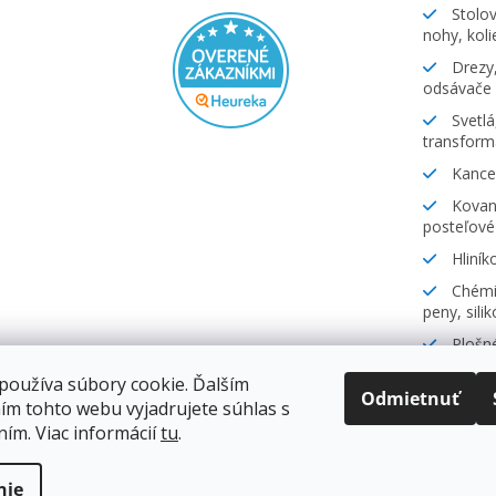
Stolov
nohy, koli
Drezy,
odsávače
Svetlá
transform
Kancel
Kovani
posteľové
Hliník
Chémia
peny, sili
Plošné
lamináty
používa súbory cookie. Ďalším
Odmietnuť
ím tohto webu vyjadrujete súhlas s
ním. Viac informácií
tu
.
.
nie