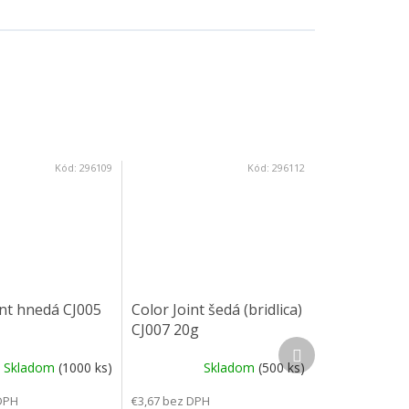
Kód:
296109
Kód:
296112
int hnedá CJ005
Color Joint šedá (bridlica)
CJ007 20g
Ďalší produkt
Skladom
(1000 ks)
Skladom
(500 ks)
DPH
€3,67 bez DPH