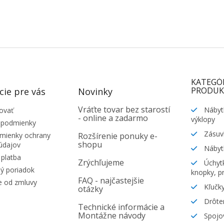
KATEGÓ
PRODUK
cie pre vás
Novinky
Vráťte tovar bez starostí
Nábyt
ovať
- online a zadarmo
výklopy
 podmienky
Zásuv
ienky ochrany
Rozšírenie ponuky e-
shopu
údajov
Nábyt
platba
Zrýchľujeme
Úchytk
ý poriadok
knopky, pr
FAQ - najčastejšie
e od zmluvy
Kľučky
otázky
Drôte
Technické informácie a
Montážne návody
Spojov