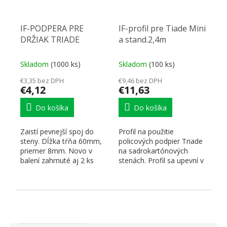
IF-PODPERA PRE
IF-profil pre Tiade Mini
DRŽIAK TRIADE
a stand.2,4m
Skladom
(1000 ks)
Skladom
(100 ks)
€3,35 bez DPH
€9,46 bez DPH
€4,12
€11,63
Do košíka
Do košíka
Zaistí pevnejší spoj do
Profil na použitie
steny. Dĺžka tŕňa 60mm,
policových podpier Triade
priemer 8mm. Novo v
na sadrokartónových
balení zahrnuté aj 2 ks
stenách. Profil sa upevní v
skrutiek M5x12 (kód...
miestach nosných...