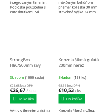
integrovaným tlmením.
mäkčeným behúňom
Podložka použiteľná s
priemer kolieska 30 mm
euroskrutkami. Sú
stavebná výška 34 mm
dodávané samostatne (
nie sú...
StrongBox
Konzola šikmá guľatá
H86/500mm sivý
200mm nerez
Skladom
(1000 sada)
Skladom
(198 ks)
€21,68 bez DPH
€8,56 bez DPH
€26,67
€10,53
/ sada
/ ks
Do košíka
Do košíka
Výsuv s tlmením a dutou
Konzola šikmá oválna,