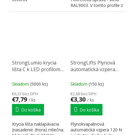
RAL9003. V tomto profile z
dôvodu lakovania nie je...
StrongLumio krycia
StrongLifts Plynová
lišta C k LED profilom
automatická vzpera
naklápavacia mliečna
245mm/120N šedá
3000mm
Skladom
(5000 ks)
Skladom
(150 ks)
€6,33 bez DPH
€2,68 bez DPH
€7,79
€3,30
/ ks
/ ks
Do košíka
Do košíka
Krycia lišta naklapávacia
Plynokvapalinová
(nasadenie zhora) mliečna.
automatická vzpera 120 N