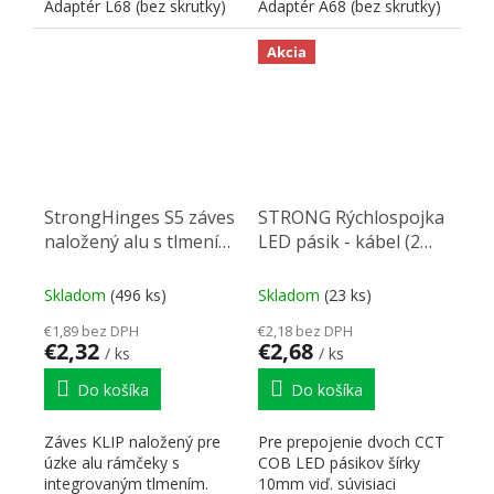
Adaptér L68 (bez skrutky)
Adaptér A68 (bez skrutky)
Akcia
StrongHinges S5 záves
STRONG Rýchlospojka
naložený alu s tlmením
LED pásik - kábel (2
KLIP
linka) 150mm LED
pásik 10mm
Skladom
(496 ks)
Skladom
(23 ks)
€1,89 bez DPH
€2,18 bez DPH
€2,32
€2,68
/ ks
/ ks
Do košíka
Do košíka
Záves KLIP naložený pre
Pre prepojenie dvoch CCT
úzke alu rámčeky s
COB LED pásikov šírky
integrovaným tlmením.
10mm viď. súvisiaci