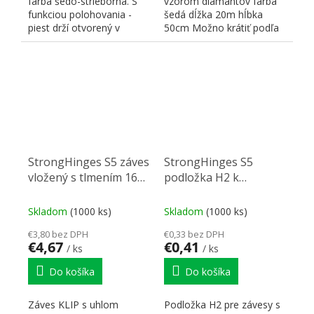
farba šedo-strieborná. S
vzorom diamantov farba
funkciou polohovania -
šedá dĺžka 20m hĺbka
piest drží otvorený v
50cm Možno krátiť podľa
polohe, kde dvierka pri...
šírky zásuvky
StrongHinges S5 záves
StrongHinges S5
vložený s tlmením 165°
podložka H2 k
na skrutku, klipový
tlmeným závesom na
vrut, s excentrom,
Skladom
(1000 ks)
Skladom
(1000 ks)
klipová
€3,80 bez DPH
€0,33 bez DPH
€4,67
€0,41
/ ks
/ ks
Do košíka
Do košíka
Záves KLIP s uhlom
Podložka H2 pre závesy s