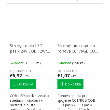
lesklá
StrongLumio LED
StrongLumio spojka
pásik 24V COB 12W/m
rohová CCT/RGB COB
(480 LED/m) - 8mm -
LED pásik 10mm - LED
neutrálna biela
pásik
Skladom
(10000 m)
Skladom
(150 ks)
€5,18 bez DPH
€0,87 bez DPH
€6,37
€1,07
/ m
/ ks
Do košíka
Do košíka
COB LED pásik s vysoko
Rohová spojka pre
svietiacimi diódami v
spojenie CCT/RGB COB
metráži, s husto
LED pásik - LED pásik.
umiestnenými čipmi,
Vhodné pre LED pásky