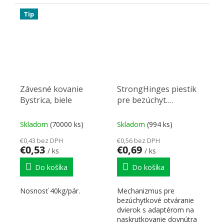
Nastavovacia noha
Adaptér...
Tip
Závesné kovanie
StrongHinges piestik
Bystrica, biele
pre bezúchyt.
otváranie dvierok s
magnetom a
Skladom
(70000 ks)
Skladom
(994 ks)
adaptérom šedý
€0,43 bez DPH
€0,56 bez DPH
€0,53
€0,69
/ ks
/ ks
Do košíka
Do košíka
Nosnosť 40kg/pár.
Mechanizmus pre
bezúchytkové otváranie
dvierok s adaptérom na
naskrutkovanie dovnútra