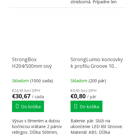
strieborná. Prípadne len
pre alu-rámik pridať
príchyt...
StrongBox
StrongLumio koncovky
H204/500mm sivý
k profilu Groove 10
gen2 kulatá biela (pár)
Skladom
(1000 sada)
Skladom
(200 pár)
€24,93 bez DPH
€0,65 bez DPH
€30,67
€0,80
/ sada
/ pár
Do košíka
Do košíka
Výsuv s tlmením a dutou
Balenie: pár. Slúži na
bočnicou vrátane 2 párov
ukončenie LED líšt Groove.
relingov. Dĺžka 500mm,
Materiál: ABS. Dĺžka