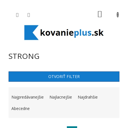
Prejsť na obsah
NÁKUPNÝ
STRONG
OTVORIŤ FILTER
RADENIE PRODUKTOV
Najpredávanejšie
Najlacnejšie
Najdrahšie
Abecedne
VÝPIS PRODUKTOV