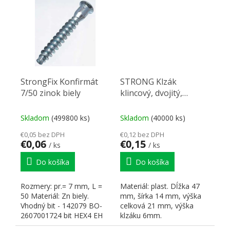
✅ VINTECH - 1x...
StrongFix Konfirmát
STRONG Klzák
7/50 zinok biely
klincový, dvojitý,
neutrál
Skladom
(499800 ks)
Skladom
(40000 ks)
€0,05 bez DPH
€0,12 bez DPH
€0,06
€0,15
/ ks
/ ks
Do košíka
Do košíka
Rozmery: pr.= 7 mm, L =
Materiál: plast. Dĺžka 47
50 Materiál: Zn biely.
mm, šírka 14 mm, výška
Vhodný bit - 142079 BO-
celková 21 mm, výška
2607001724 bit HEX4 EH
klzáku 6mm.
25mm (3ks). Vhodný...