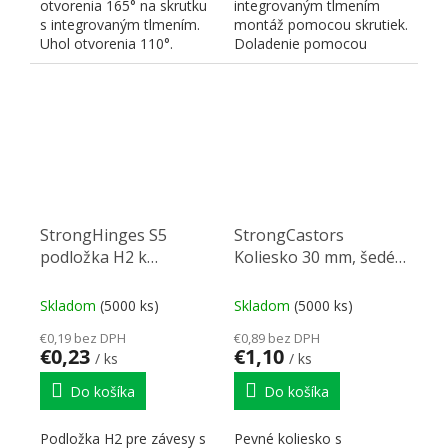
otvorenia 165° na skrutku
integrovaným tlmením
s integrovaným tlmením.
montáž pomocou skrutiek.
Uhol otvorenia 110°.
Doladenie pomocou
Rozteč skrutiek 45mm a...
excentra.
StrongHinges S5
StrongCastors
podložka H2 k
Koliesko 30 mm, šedé,
tlmeným závesom, s
pevné, mekč. behúň
eurovruty, klipová
Skladom
(5000 ks)
Skladom
(5000 ks)
€0,19 bez DPH
€0,89 bez DPH
€0,23
€1,10
/ ks
/ ks
Do košíka
Do košíka
Podložka H2 pre závesy s
Pevné koliesko s