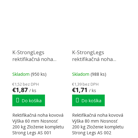
montáž...
K-StrongLegs
K-StrongLegs
rektifikačná noha
rektifikačná noha
AS001, 60Rmm
AS002, 80Rmm
Skladom
(950 ks)
Skladom
(988 ks)
€1,52 bez DPH
€1,39 bez DPH
€1,87
€1,71
/ ks
/ ks
Do košíka
Do košíka
Rektifikačná noha kovová
Rektifikačná noha kovová
Výška 60 mm Nosnosť
Výška 80 mm Nosnosť
200 kg Zloženie kompletu
200 kg Zloženie kompletu
Strong Legs AS 001
Strong Legs AS 002