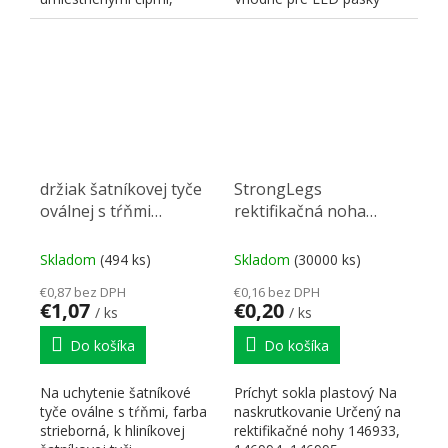
zaisťujúcimi súvislú líniu,
šírky 10mm viď. Súvisiaci...
farba...
držiak šatníkovej tyče
StrongLegs
oválnej s tŕňmi
rektifikačná noha
strieborná
AP002, príchyt k soklu
na skrutku
Skladom
(494 ks)
Skladom
(30000 ks)
€0,87 bez DPH
€0,16 bez DPH
€1,07
€0,20
/ ks
/ ks
Do košíka
Do košíka
Na uchytenie šatníkové
Príchyt sokla plastový Na
tyče oválne s tŕňmi, farba
naskrutkovanie Určený na
strieborná, k hliníkovej
rektifikačné nohy 146933,