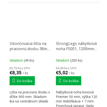
korpusu, s magnetom.
Ukončovacia lišta na
StrongLegs nábytková
pracovnú dosku 38mm
noha FS001, 120Rmm,
dĺžka 900mm pravá
biela lesklá
čierna mat
Skladom
(49 ks)
Skladom
(200 ks)
€6,79 bez DPH
€4,08 bez DPH
€8,35
€5,02
/ ks
/ ks
Do košíka
Do košíka
Lišta na pracovnú dosku v
Nábytková noha kovová
dĺžke 900 mm. Skladom
Priemer 50 mm, výška 120
iba na centrálnom sklade
mm Rektifikácia + 7 mm
Povrchová úprava : biela