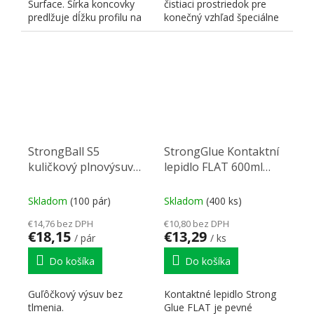
Surface. Šírka koncovky
čistiaci prostriedok pre
predlžuje dĺžku profilu na
konečný vzhľad špeciálne
každej strane o 2...
vysoko lesklých a...
StrongBall S5
StrongGlue Kontaktní
kuličkový plnovýsuv
lepidlo FLAT 600ml
1000mm 45kg
sprej
Skladom
(100 pár)
Skladom
(400 ks)
€14,76 bez DPH
€10,80 bez DPH
€18,15
€13,29
/ pár
/ ks
Do košíka
Do košíka
Guľôčkový výsuv bez
Kontaktné lepidlo Strong
tlmenia.
Glue FLAT je pevné