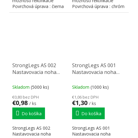
možnosti rektifikácie
možnosti rektifikácie
Povrchová úprava : čierna
Povrchová úprava : chróm
matná
lesklý
StrongLegs AS 002
StrongLegs AS 001
Nastavovacia noha
Nastavovacia noha
Adaptér L68 (bez
Adaptér A68 (bez
skrutky)
skrutky)
Skladom
(5000 ks)
Skladom
(1000 ks)
€0,80 bez DPH
€1,06 bez DPH
€0,98
€1,30
/ ks
/ ks
Do košíka
Do košíka
StrongLegs AS 002
StrongLegs AS 001
Nastavovacia noha
Nastavovacia noha