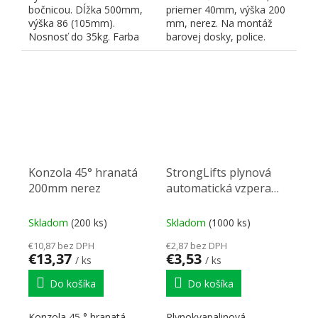
bočnicou. Dĺžka 500mm,
priemer 40mm, výška 200
výška 86 (105mm).
mm, nerez. Na montáž
Nosnosť do 35kg. Farba
barovej dosky, police.
šedá. Všetko potrebné na...
Konzola 45° hranatá
StrongLifts plynová
200mm nerez
automatická vzpera
245mm/60N biela
Skladom
(200 ks)
Skladom
(1000 ks)
€10,87 bez DPH
€2,87 bez DPH
€13,37
€3,53
/ ks
/ ks
Do košíka
Do košíka
Konzola 45 ° hranatá,
Plynokvapalinová