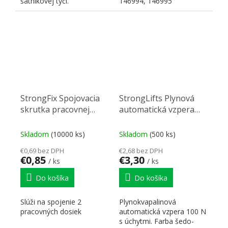
šatníkovej tyči.
146994, 146995
StrongFix Spojovacia
StrongLifts Plynová
skrutka pracovnej
automatická vzpera
dosky 120mm
245mm/100N šedá
Skladom
(10000 ks)
Skladom
(500 ks)
€0,69 bez DPH
€2,68 bez DPH
€0,85
€3,30
/ ks
/ ks
Do košíka
Do košíka
Slúži na spojenie 2
Plynokvapalinová
pracovných dosiek
automatická vzpera 100 N
s úchytmi. Farba šedo-