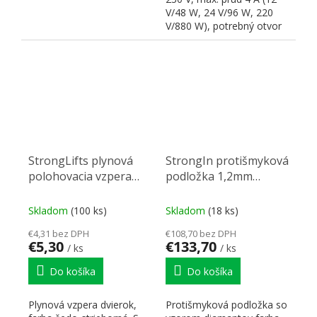
V/48 W, 24 V/96 W, 220
V/880 W), potrebný otvor
20mm. Odkazy a...
StrongLifts plynová
StrongIn protišmyková
polohovacia vzpera
podložka 1,2mm
245mm/100N šedá
0,5x20m sivá
Skladom
(100 ks)
Skladom
(18 ks)
€4,31 bez DPH
€108,70 bez DPH
€5,30
€133,70
/ ks
/ ks
Do košíka
Do košíka
Plynová vzpera dvierok,
Protišmyková podložka so