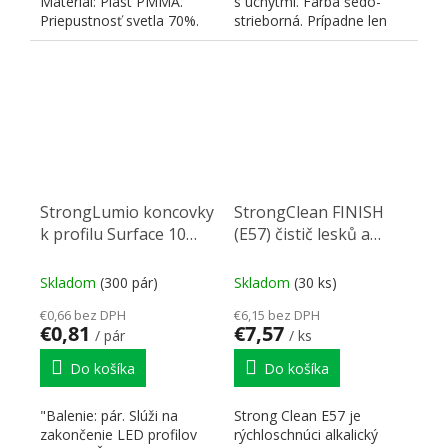
Materiál: Plast PMMA.
s úchytmi. Farba šedo-
Priepustnosť svetla 70%.
strieborná. Prípadne len
pre alu-rámik pridať
príchyt...
StrongLumio koncovky
StrongClean FINISH
k profilu Surface 10
(E57) čistič lesků a
gen2 biela (pár)
matů 250 ml
Skladom
(300 pár)
Skladom
(30 ks)
€0,66 bez DPH
€6,15 bez DPH
€0,81
€7,57
/ pár
/ ks
Do košíka
Do košíka
"Balenie: pár. Slúži na
Strong Clean E57 je
zakončenie LED profilov
rýchloschnúci alkalický