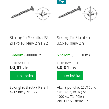
Tip
StrongFix Skrutka PZ
StrongFix Skrutka
ZH 4x16 biely Zn PZ2
3,5x16 biely Zn
Skladom
(200000 ks)
Skladom
(500000 ks)
€0,01 bez DPH
€0,01 bez DPH
€0,01
€0,01
/ ks
/ ks
Do košíka
Do košíka
StrongFix Skrutka PZ ZH
Akčná ponuka: 267165 K-
4x16 biely Zn PZ2
skrutka 3,5x16 (PZ-
1000ks, TX-20ks)
ZnB+T15. Obsahuje:
265721 Bit T15 - 25mm .