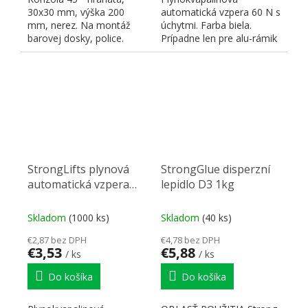
30x30 mm, výška 200
automatická vzpera 60 N s
mm, nerez. Na montáž
úchytmi. Farba biela.
barovej dosky, police.
Prípadne len pre alu-rámik
Odporúčané maximálne
pridať príchyt 276001...
zaťaženie...
StrongLifts plynová
StrongGlue disperzní
automatická vzpera
lepidlo D3 1kg
245mm/80N biela
Skladom
(1000 ks)
Skladom
(40 ks)
€2,87 bez DPH
€4,78 bez DPH
€3,53
€5,88
/ ks
/ ks
Do košíka
Do košíka