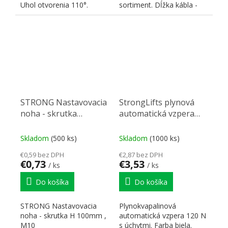
Uhol otvorenia 110°.
sortiment. Dĺžka kábla -
Rozmer frézovania
150mm.
obdĺžnikovej...
STRONG Nastavovacia
StrongLifts plynová
noha - skrutka
automatická vzpera
H100mm, M10
245mm/120N biela
Skladom
(500 ks)
Skladom
(1000 ks)
€0,59 bez DPH
€2,87 bez DPH
€0,73
€3,53
/ ks
/ ks
Do košíka
Do košíka
STRONG Nastavovacia
Plynokvapalinová
noha - skrutka H 100mm ,
automatická vzpera 120 N
M10
s úchytmi. Farba biela.