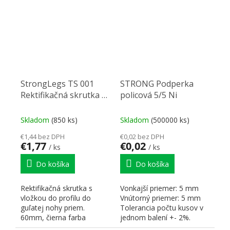
StrongLegs TS 001
STRONG Podperka
Rektifikačná skrutka s
policová 5/5 Ni
vložkou pre stolo
Skladom
(850 ks)
Skladom
(500000 ks)
€1,44 bez DPH
€0,02 bez DPH
€1,77
€0,02
/ ks
/ ks
Do košíka
Do košíka
Rektifikačná skrutka s
Vonkajší priemer: 5 mm
vložkou do profilu do
Vnútorný priemer: 5 mm
guľatej nohy priem.
Tolerancia počtu kusov v
60mm, čierna farba
jednom balení +- 2%.