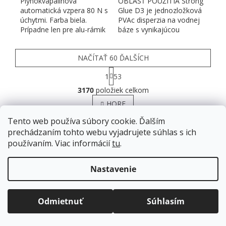
Plynokvapalinová
OBLASŤ POUŽITIA Strong
automatická vzpera 80 N s
Glue D3 je jednozložková
úchytmi. Farba biela.
PVAc disperzia na vodnej
Prípadne len pre alu-rámik
báze s vynikajúcou
pridať príchyt 276001...
odolnosťou proti vode.
NAČÍTAŤ 60 ĎALŠÍCH
Stránkovanie
1
53
Ovládacie prvky výpisu
3170
položiek celkom
HORE
Tento web používa súbory cookie. Ďalším
ZÁPÄTIE
prechádzaním tohto webu vyjadrujete súhlas s ich
používaním. Viac informácií
tu
.
Doprava zadarmo
pre balíkové zásielky v hodnote
Informácie pre vás
nad
120 EUR*
.
Nastavenie
Viac informácií o doprave a platbe.
Ako nakupovať
Balíky zasielame už od
4 EUR
.
Obchodné podmienky
ZRÝCHĽUJEME.
Odmietnuť
Súhlasím
GDPR Podmienky ochrany osobných údajov
Doprava a platba