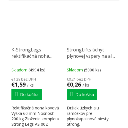
Nastavovacia noha
Nastavovacia noha
Adaptér...
Adaptér...
K-StrongLegs
StrongLifts úchyt
rektifikačná noha
plynovej vzpery na alu
AS002, 60Rmm
rámček
Skladom
(4994 ks)
Skladom
(5000 ks)
€1,29 bez DPH
€0,21 bez DPH
€1,59
€0,26
/ ks
/ ks
Do košíka
Do košíka
Rektifikačná noha kovová
Držiak úzkych alu
Výška 60 mm Nosnosť
rámčekov pre
200 kg Zloženie kompletu
plynokapalinové piesty
Strong Legs AS 002
Strong.