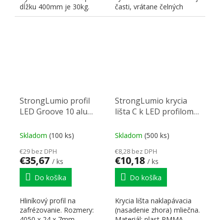
dĺžku 400mm je 30kg.
časti, vrátane čelných
príchytov. Hrúbka
materálu...
StrongLumio profil
StrongLumio krycia
LED Groove 10 alu
lišta C k LED profilom
biely 4000mm
naklápavacia mliečna
4000mm
Skladom
(100 ks)
Skladom
(500 ks)
€29 bez DPH
€8,28 bez DPH
€35,67
€10,18
/ ks
/ ks
Do košíka
Do košíka
Hliníkový profil na
Krycia lišta naklapávacia
zafrézovanie. Rozmery:
(nasadenie zhora) mliečna.
4050 x 24 x 7mm.
Materiál: plast PMMA.