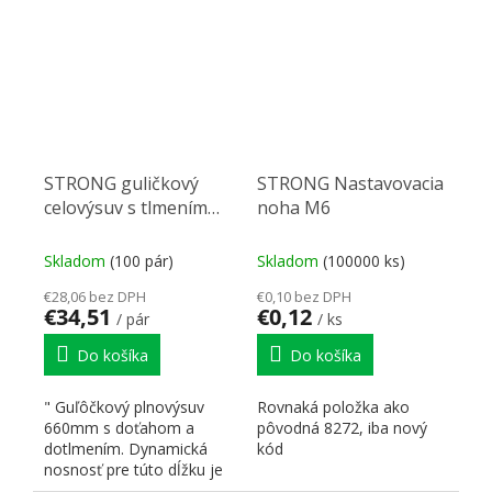
STRONG guličkový
STRONG Nastavovacia
celovýsuv s tlmením
noha M6
660mm 60kg
Skladom
(100 pár)
Skladom
(100000 ks)
€28,06 bez DPH
€0,10 bez DPH
€34,51
€0,12
/ pár
/ ks
Do košíka
Do košíka
" Guľôčkový plnovýsuv
Rovnaká položka ako
660mm s doťahom a
pôvodná 8272, iba nový
dotlmením. Dynamická
kód
nosnosť pre túto dĺžku je
60kg. Výrobca pripúšťa