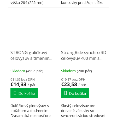
výška 204 (225mm).
koncovky predlžuje dĺžku
Nosnosť do 35kg. Farba...
lišty na každej...
STRONG guličkový
StrongRide synchro 3D
celovýsuv s tlmením
celovýsuv 400 mm s
400mm 30kg
tlmením
Skladom
(4996 pár)
Skladom
(200 pár)
€11,65 bez DPH
€19,17 bez DPH
€14,33
€23,58
/ pár
/ pár
Do košíka
Do košíka
Guľôčkový plnovýsuv s
Skrytý celovýsuv pre
doťahom a dotlmením.
drevené zásuvky so
Dynamická nosnosť pre
synchronizáciou stredovej