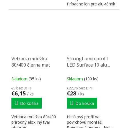
Prípadne len pre alu-rámik
pridať príchyt 276001...
Vetracia mriežka
StrongLumio profil
80/400 čierna mat
LED Surface 10 alu
biely 3000mm
Skladom
(35 ks)
Skladom
(100 ks)
€5 bez DPH
€22,76 bez DPH
€6,15
€28
/ ks
/ ks
Do košíka
Do košíka
Vetriaca mriežka 80/400
Hliníkový profil na
prírodný elox Iný tvar
povrchovú montáž.
otvorov
Povrchová úprava - biela