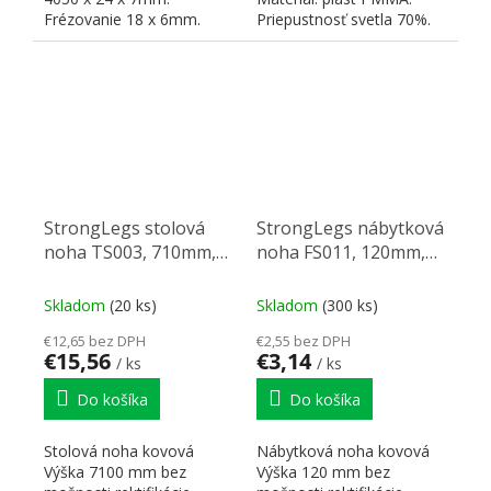
Frézovanie 18 x 6mm.
Priepustnosť svetla 70%.
Povrchová úprava - biela
RAL9003....
StrongLegs stolová
StrongLegs nábytková
noha TS003, 710mm,
noha FS011, 120mm,
čierna mat
chróm lesklý
Skladom
(20 ks)
Skladom
(300 ks)
€12,65 bez DPH
€2,55 bez DPH
€15,56
€3,14
/ ks
/ ks
Do košíka
Do košíka
Stolová noha kovová
Nábytková noha kovová
Výška 7100 mm bez
Výška 120 mm bez