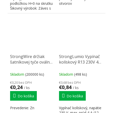
podložkou H=0 na skrutku
otvorov
Šikovný výrobok: Záves s
inovatívnym...
StrongWire držiak
StrongLumio Vypínač
šatníkovej tyče oválnej
kolískový R13 230V 4A
RT03 priemer 15mm
biely
chróm
Skladom
(200000 ks)
Skladom
(498 ks)
€0,20 bez DPH
€0,68 bez DPH
€0,24
€0,84
/ ks
/ ks
Do košíka
Do košíka
Prevedenie: Zn
Vypínač kolískový, napätie
230 V, max. prúd 4 A (12