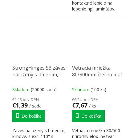
kontaktné lepidlo na
lepenie hpl laminátov,
nábytkových hrán alebo...
StrongHinges S3 záves
Vetracia mriežka
naložený s tlmením,
80/500mm čierná mat
klipový, s podložkou
H0 na vrut
Skladom
(20000 sada)
Skladom
(100 ks)
€1,13 bez DPH
€6,24 bez DPH
€1,39
€7,67
/ sada
/ ks
Do košíka
Do košíka
Záves naložený s tlmením,
Vetriaca mriežka 80/500
klipový, s exc. 110° s
prírodný elox Iný tvar