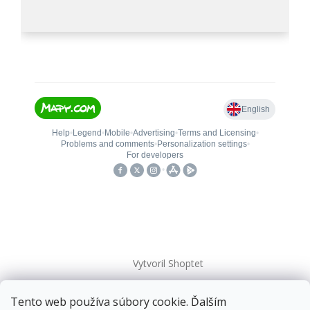
Vytvoril Shoptet
Tento web používa súbory cookie. Ďalším
Copyright 2026
kovanieplus
. Všetky práva vyhradené.