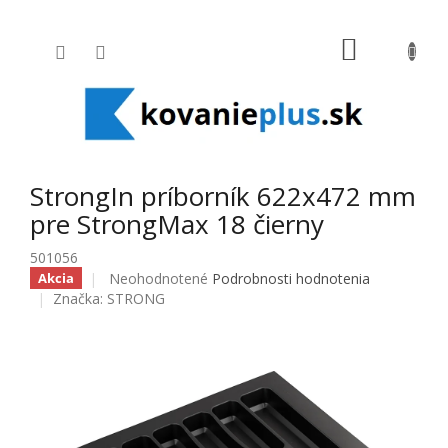
Prejsť na obsah
NÁKUPNÝ
StrongIn príborník 622x472 mm
pre StrongMax 18 čierny
501056
Priemerné hodnotenie produktu je 0,0 z 5 hviezdičiek
Neohodnotené
Podrobnosti hodnotenia
Akcia
Značka:
STRONG