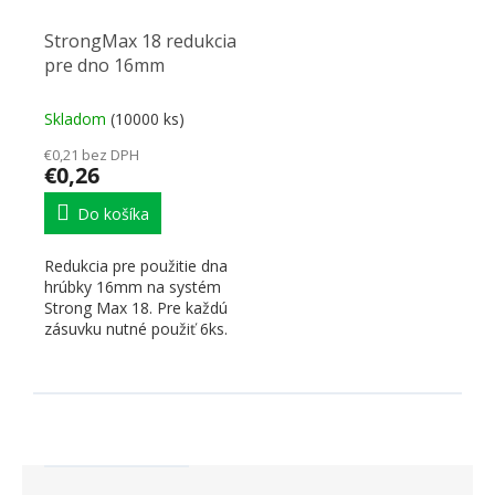
StrongMax 18 redukcia
pre dno 16mm
Skladom
(10000 ks)
€0,21 bez DPH
€0,26
Do košíka
Redukcia pre použitie dna
hrúbky 16mm na systém
Strong Max 18. Pre každú
zásuvku nutné použiť 6ks.
Vkladá sa medzi...