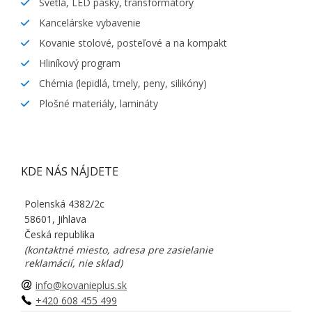
Svetlá, LED pásky, transformátory
Kancelárske vybavenie
Kovanie stolové, posteľové a na kompakt
Hliníkový program
Chémia (lepidlá, tmely, peny, silikóny)
Plošné materiály, lamináty
KDE NÁS NÁJDETE
Polenská 4382/2c
58601, Jihlava
Česká republika
(kontaktné miesto, adresa pre zasielanie
reklamácií, nie sklad)
info@kovanieplus.sk
+420 608 455 499