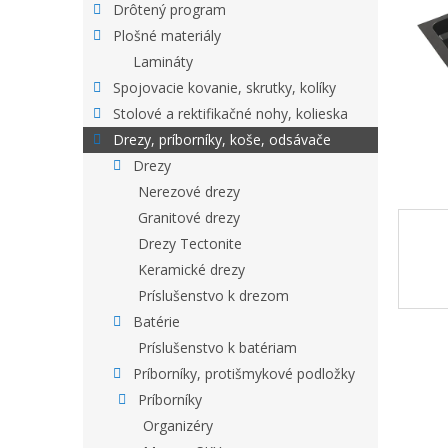
Drôtený program
Plošné materiály
Lamináty
Spojovacie kovanie, skrutky, kolíky
Stolové a rektifikačné nohy, kolieska
Drezy, príborníky, koše, odsávače
Drezy
Nerezové drezy
Granitové drezy
Drezy Tectonite
Keramické drezy
Príslušenstvo k drezom
Batérie
Príslušenstvo k batériam
Príborníky, protišmykové podložky
Príborníky
Organizéry