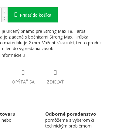
Pridať do košíka
k je určený priamo pre Strong Max 18. Farba
ka je zladená s bočnicami Strong Max. Hrúbka
o materiálu je 2 mm. Vážení zákazníci, tento produkt
om len do vypredania zásob.
 informácie
OPÝTAŤ SA
ZDIEĽAŤ
 tovaru
Odborné poradenstvo
u nebo
pomôžeme s výberom či
technickým problémom