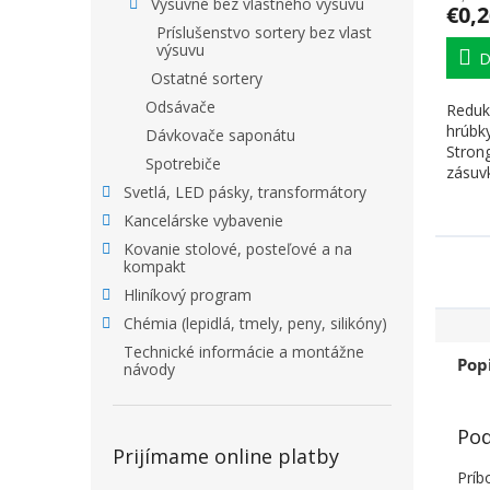
Výsuvné bez vlastného výsuvu
€0,2
Príslušenstvo sortery bez vlast
výsuvu
D
Ostatné sortery
Odsávače
Redukc
hrúbk
Dávkovače saponátu
Stron
Spotrebiče
zásuvk
Svetlá, LED pásky, transformátory
Vkladá
Kancelárske vybavenie
Kovanie stolové, posteľové a na
kompakt
Hliníkový program
Chémia (lepidlá, tmely, peny, silikóny)
Technické informácie a montážne
Pop
návody
Pod
Prijímame online platby
Príb