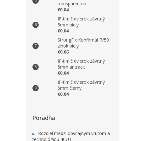
transparentná
€0,04
IF-tlmič dvierok závrtný
5mm biely
€0,04
StrongFix Konfirmát 7/50
zinok biely
€0,06
IF-tlmič dvierok závrtný
5mm antracit
€0,04
IF-tlmič dvierok závrtný
5mm čierny
€0,04
Poradňa
Rozdiel medzi obyčajným vrutom a
technológiou 4CUT