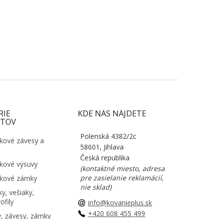
RIE
KDE NÁS NÁJDETE
TOV
Polenská 4382/2c
kové závesy a
58601, Jihlava
Česká republika
kové výsuvy
(kontaktné miesto, adresa
pre zasielanie reklamácií,
kové zámky
nie sklad)
y, vešiaky,
ofily
info@kovanieplus.sk
+420 608 455 499
, závesy, zámky