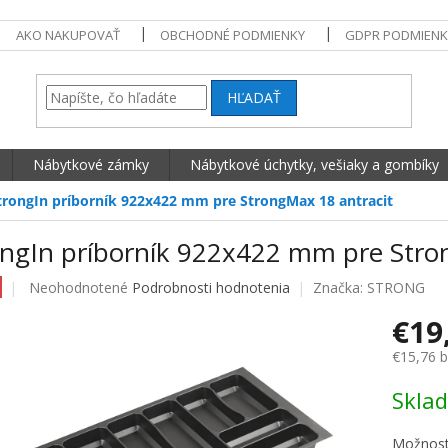
AKO NAKUPOVAŤ
OBCHODNÉ PODMIENKY
GDPR PODMIENK
HĽADAŤ
Nábytkové zámky
Nábytkové úchytky, vešiaky a gombíky
trongIn príborník 922x422 mm pre StrongMax 18 antracit
ongIn príborník 922x422 mm pre Stro
Priemerné hodnotenie produktu je 0,0 z 5 hviezdičiek.
Neohodnotené
Podrobnosti hodnotenia
Značka:
STRONG
€19
€15,76 
Jednotko
Skla
Možnost