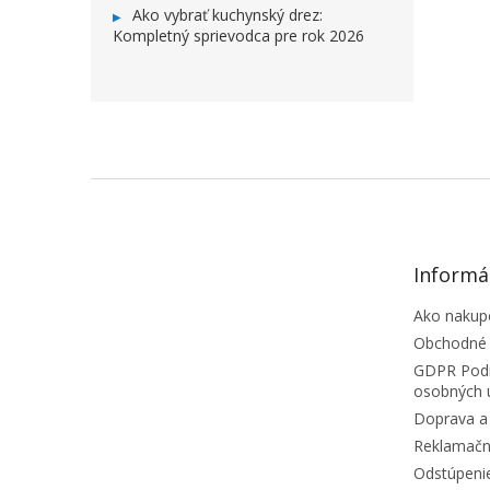
Ako vybrať kuchynský drez:
Kompletný sprievodca pre rok 2026
ZÁPÄTIE
Informá
Ako nakup
Obchodné
GDPR Podm
osobných 
Doprava a 
Reklamačn
Odstúpeni