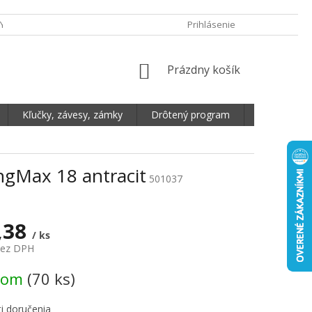
Y OCHRANY OSOBNÝCH ÚDAJOV
DOPRAVA A PLATBA
Prihlásenie
REKLAMA
NÁKUPNÝ KOŠÍK
Prázdny košík
Kľučky, závesy, zámky
Drôtený program
Plošné mate
ngMax 18 antracit
501037
,38
/ ks
bez DPH
vá cena:
dom
(70 ks)
i doručenia