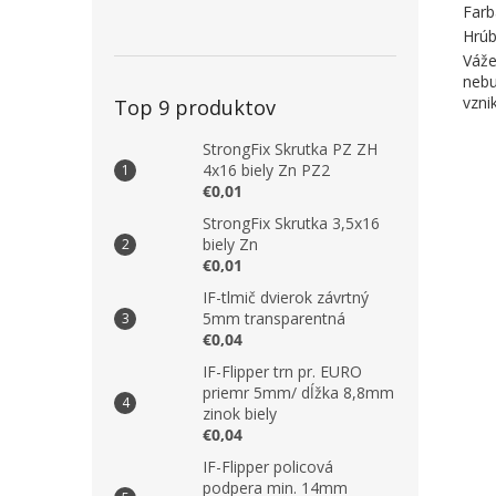
Farb
Hrúb
Váže
nebu
vzni
Top 9 produktov
StrongFix Skrutka PZ ZH
4x16 biely Zn PZ2
€0,01
StrongFix Skrutka 3,5x16
biely Zn
€0,01
IF-tlmič dvierok závrtný
5mm transparentná
€0,04
IF-Flipper trn pr. EURO
priemr 5mm/ dĺžka 8,8mm
zinok biely
€0,04
IF-Flipper policová
podpera min. 14mm