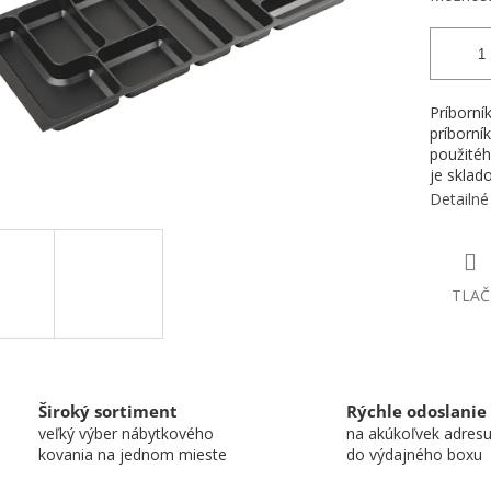
Príborní
príborní
použitéh
je sklad
Detailné
TLAČ
Široký sortiment
Rýchle odoslanie
veľký výber nábytkového
na akúkoľvek adres
kovania na jednom mieste
do výdajného boxu