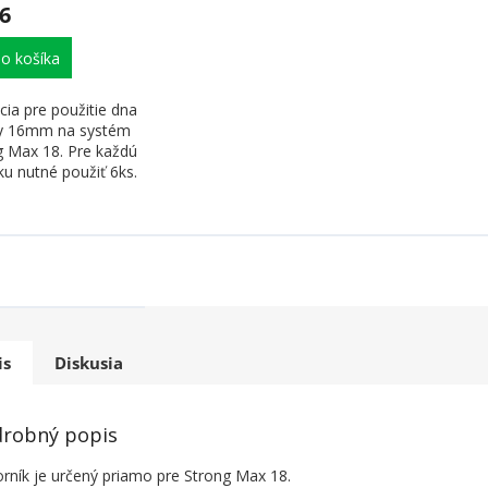
6
o košíka
ia pre použitie dna
y 16mm na systém
g Max 18. Pre každú
u nutné použiť 6ks.
 sa medzi...
is
Diskusia
robný popis
orník je určený priamo pre Strong Max 18.