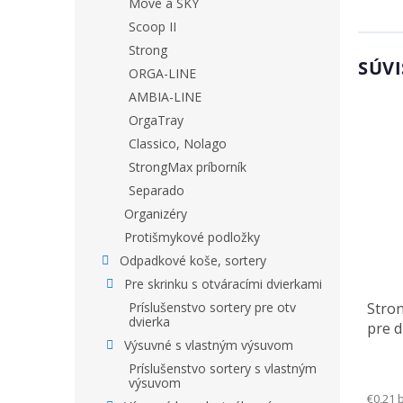
Move a SKY
Scoop II
Strong
SÚVI
ORGA-LINE
AMBIA-LINE
OrgaTray
Classico, Nolago
StrongMax príborník
Separado
Organizéry
Protišmykové podložky
Odpadkové koše, sortery
Pre skrinku s otváracími dvierkami
Stro
Príslušenstvo sortery pre otv
dvierka
pre 
Výsuvné s vlastným výsuvom
Príslušenstvo sortery s vlastným
výsuvom
€0,21 