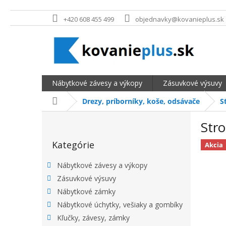
Prejsť na obsah
+420 608 455 499
objednavky@kovanieplus.sk
Nábytkové závesy a výkopy
Zásuvkové výsuvy
Domov
Drezy, príborníky, koše, odsávače
S
BOČNÝ PANEL
Str
Preskočiť kategórie
Kategórie
Akcia
Nábytkové závesy a výkopy
Zásuvkové výsuvy
Nábytkové zámky
Nábytkové úchytky, vešiaky a gombíky
Kľučky, závesy, zámky