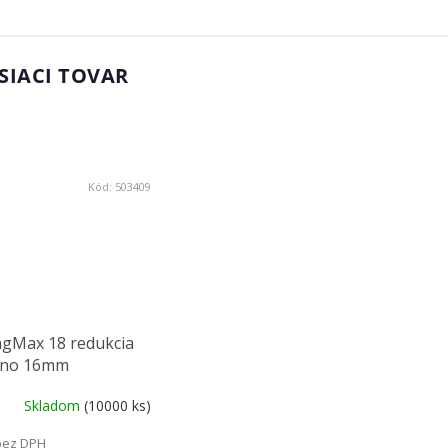
SIACI TOVAR
Kód:
503409
ngMax 18 redukcia
dno 16mm
Skladom
(10000 ks)
bez DPH