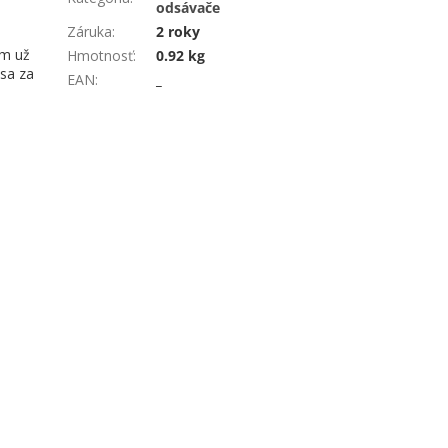
odsávače
Záruka
:
2 roky
om už
Hmotnosť
:
0.92 kg
sa za
EAN
:
_