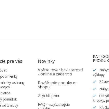
KATEGÓ
PRODUK
cie pre vás
Novinky
Vráťte tovar bez starostí
Nábyt
ovať
- online a zadarmo
výklopy
 podmienky
Zásuv
ienky ochrany
Rozšírenie ponuky e-
shopu
údajov
Nábyt
platba
Zrýchľujeme
Úchytk
ý poriadok
knopky, pr
FAQ - najčastejšie
e od zmluvy
Kľučky
otázky