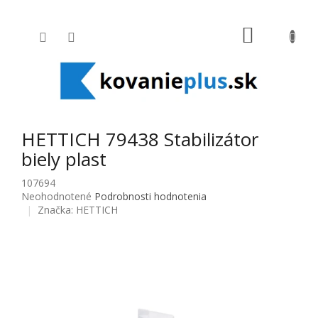
Prejsť na obsah
NÁKUPNÝ
HETTICH 79438 Stabilizátor
biely plast
107694
Priemerné hodnotenie produktu je 0,0 z 5 hviezdičiek.
Neohodnotené
Podrobnosti hodnotenia
Značka:
HETTICH