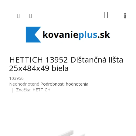
Prejsť na obsah
NÁKUPNÝ
HETTICH 13952 Dištančná lišta
25x484x49 biela
103956
Priemerné hodnotenie produktu je 0,0 z 5 hviezdičiek.
Neohodnotené
Podrobnosti hodnotenia
Značka:
HETTICH