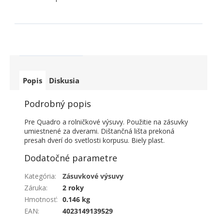
Popis
Diskusia
Podrobný popis
Pre Quadro a rolničkové výsuvy. Použitie na zásuvky
umiestnené za dverami. Dištančná lišta prekoná
presah dverí do svetlosti korpusu. Biely plast.
Dodatočné parametre
Kategória
:
Zásuvkové výsuvy
Záruka
:
2 roky
Hmotnosť
:
0.146 kg
EAN
:
4023149139529