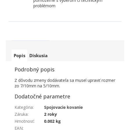
pomôžeme s výberom či technickým
problémom
Popis
Diskusia
Podrobný popis
Z dôvodu zmeny dodávateľa sa musel upraviť rozmer
zo 7/10mm na 5/10mm.
Dodatočné parametre
Kategória
:
Spojovacie kovanie
Záruka
:
2 roky
Hmotnosť
:
0.002 kg
EAN
:
_