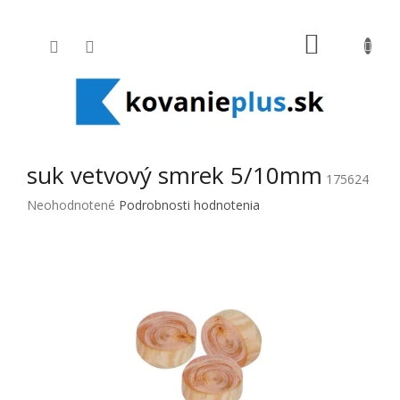
Prejsť na obsah
NÁKUPNÝ
suk vetvový smrek 5/10mm
175624
Priemerné hodnotenie produktu je 0,0 z 5 hviezdičiek.
Neohodnotené
Podrobnosti hodnotenia