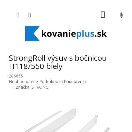
Prejsť na obsah
NÁKUPNÝ
StrongRoll výsuv s bočnicou
H118/550 biely
286655
Priemerné hodnotenie produktu je 0,0 z 5 hviezdičiek.
Neohodnotené
Podrobnosti hodnotenia
Značka:
STRONG