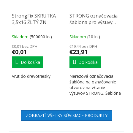
StrongFix SKRUTKA
STRONG označovacia
3,5x16 ŽLTÝ ZN
šablona pro výsuvy
nerezová
Skladom
(500000 ks)
Skladom
(10 ks)
€0,01 bez DPH
€19,44 bez DPH
€0,01
€23,91
Do košíka
Do košíka
Vrut do drevotriesky
Nerezová označovacia
šablóna na označovanie
otvorov na vŕtanie
výsuvov STRONG. Šablóna
je symetrická, teda vhodá
pre...
ZOBRAZIŤ VŠETKY SÚVISIACE PRODUKTY