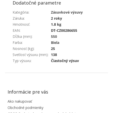
Dodatočné parametre
Kategória
:
Zásuvkové výsuvy
Záruka
:
2 roky
Hmotnosť
:
1.8 kg
EAN
:
DT-CZ00286655
Dĺžka (mm)
:
550
Farba
:
Biela
Nosnosť (kg)
:
25
Svetlosť výsuvu (mm)
:
138
Typ výsuvu
:
Čiastočný výsuv
ZÁPÄTIE
Informácie pre vás
Ako nakupovať
Obchodné podmienky