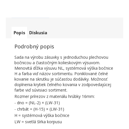
Popis
Diskusia
Podrobný popis
Sada na výrobu zásuvky s jednoduchou plechovou
bočnicou a čiastočným kolieskovým výsuvom.
Menovitá dĺžka výsuvu NL, systémová výška bočnice
H a farba viď názov sortimentu. Poniklované čelné
kovanie na skrutku je súčasťou dodávky. Možnosť
doplnenia krytiek čelného kovania v zodpovedajúcej
farbe viď súvisiaci sortiment.
Rozmer prírezov z materiálu hrúbky 16mm:
- dno = (NL-2) × (LW-31)
- chrbát = (H-15) × (LW-31)
H = systémová výška bočnice
LW = svetlá šírka korpusu