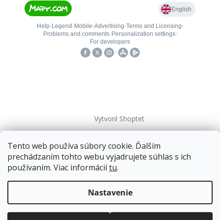
Vytvoril Shoptet
Tento web používa súbory cookie. Ďalším
Copyright 2026
kovanieplus
. Všetky práva vyhradené.
prechádzaním tohto webu vyjadrujete súhlas s ich
používaním. Viac informácií
tu
.
📄 Technická dokumentácia
Doprava zadarmo
pre balíkové zásielky v hodnote
nad
120 EUR*
.
Nastavenie
Viac informácií o doprave a platbe.
Balíky zasielame už od
4 EUR
.