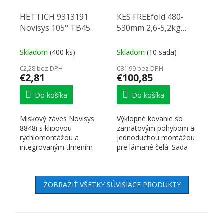
HETTICH 9313191
KES FREEfold 480-
Novisys 105° TB45
530mm 2,6-5,2kg
naložený, k
Classic/eTouch
zalisovaniu, SiSy
Skladom
(400 ks)
Skladom
(10 sada)
€2,28 bez DPH
€81,99 bez DPH
€2,81
€100,85
Do košíka
Do košíka
Miskový záves Novisys
Výklopné kovanie so
8848i s klipovou
zamatovým pohybom a
rýchlomontážou a
jednoduchou montážou
integrovaným tlmením
pre lámané čelá. Sada
Silent System (Si Sy). Uhol
obsahuje pár výklopov s
otvorenia...
ramenami a...
ZOBRAZIŤ VŠETKY SÚVISIACE PRODUKTY