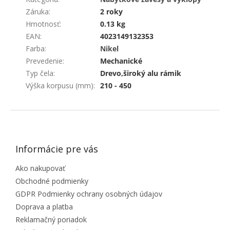
Záruka
:
2 roky
Hmotnosť
:
0.13 kg
EAN
:
4023149132353
Farba
:
Nikel
Prevedenie
:
Mechanické
Typ čela
:
Drevo,široký alu rámik
Výška korpusu (mm)
:
210 - 450
ZÁPÄTIE
Informácie pre vás
Ako nakupovať
Obchodné podmienky
GDPR Podmienky ochrany osobných údajov
Doprava a platba
Reklamačný poriadok