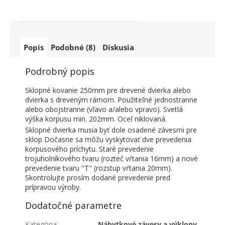
Popis
Podobné (8)
Diskusia
Podrobný popis
Sklopné kovanie 250mm pre drevené dvierka alebo
dvierka s dreveným rámom. Použiteľné jednostranne
alebo obojstranne (vľavo a/alebo vpravo). Svetlá
výška korpusu min. 202mm. Oceľ niklovaná.
Sklopné dvierka musia byť dole osadené závesmi pre
sklop Dočasne sa môžu vyskytovať dve prevedenia
korpusového príchytu. Staré prevedenie
trojuholníkového tvaru (rozteč vŕtania 16mm) a nové
prevedenie tvaru "T" (rozstup vŕtania 20mm).
Skontrolujte prosím dodané prevedenie pred
prípravou výroby.
Dodatočné parametre
Kategória
:
Nábytkové závesy a výklopy