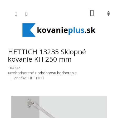
Prejsť na obsah
NÁKUPNÝ
HETTICH 13235 Sklopné
kovanie KH 250 mm
104345
Priemerné hodnotenie produktu je 0,0 z 5 hviezdičiek.
Neohodnotené
Podrobnosti hodnotenia
Značka:
HETTICH