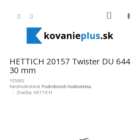
Prejsť na obsah
NÁKUPNÝ
HETTICH 20157 Twister DU 644
30 mm
105082
Priemerné hodnotenie produktu je 0,0 z 5 hviezdičiek.
Neohodnotené
Podrobnosti hodnotenia
Značka:
HETTICH