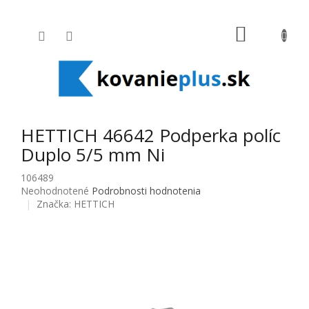
Prejsť na obsah
NÁKUPNÝ
HETTICH 46642 Podperka políc
Duplo 5/5 mm Ni
106489
Priemerné hodnotenie produktu je 0,0 z 5 hviezdičiek.
Neohodnotené
Podrobnosti hodnotenia
Značka:
HETTICH