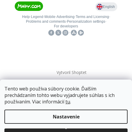
Vytvoril Shoptet
Tento web používa súbory cookie. Ďalším
Copyright 2026
kovanieplus
. Všetky práva vyhradené.
prechádzaním tohto webu vyjadrujete súhlas s ich
používaním. Viac informácií
tu
.
📄 Technická dokumentácia
Doprava zadarmo
pre balíkové zásielky v hodnote
nad
120 EUR*
.
Nastavenie
Viac informácií o doprave a platbe.
Balíky zasielame už od
4 EUR
.