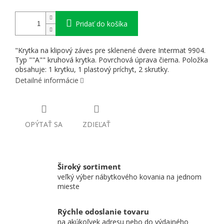
Pridať do košíka
"Krytka na klipový záves pre sklenené dvere Intermat 9904.
Typ ""A"" kruhová krytka. Povrchová úprava čierna. Položka
obsahuje: 1 krytku, 1 plastový príchyt, 2 skrutky.
Detailné informácie
OPÝTAŤ SA
ZDIEĽAŤ
Široký sortiment
veľký výber nábytkového kovania na jednom
mieste
Rýchle odoslanie tovaru
na akúkoľvek adresu nebo do výdajného