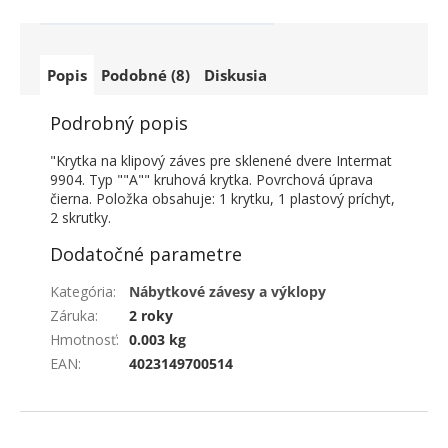
Popis
Podobné (8)
Diskusia
Podrobný popis
"Krytka na klipový záves pre sklenené dvere Intermat
9904. Typ ""A"" kruhová krytka. Povrchová úprava
čierna. Položka obsahuje: 1 krytku, 1 plastový príchyt,
2 skrutky.
Dodatočné parametre
Kategória
:
Nábytkové závesy a výklopy
Záruka
:
2 roky
Hmotnosť
:
0.003 kg
EAN
:
4023149700514
ZÁPÄTIE