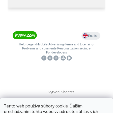
Vytvoril Shoptet
Tento web používa súbory cookie. Ďalším
Copyright 2026
kovanieplus
. Všetky práva vyhradené.
prechádzaním tohto webu vyjadrujete súhlas s ich