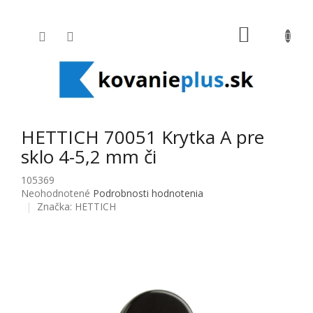
Prejsť na obsah
NÁKUPNÝ
HETTICH 70051 Krytka A pre
sklo 4-5,2 mm či
105369
Priemerné hodnotenie produktu je 0,0 z 5 hviezdičiek.
Neohodnotené
Podrobnosti hodnotenia
Značka:
HETTICH