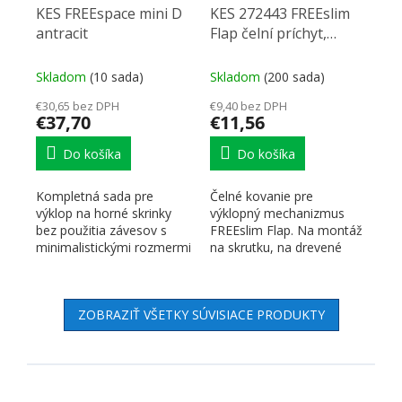
KES FREEspace mini D
KES 272443 FREEslim
antracit
Flap čelní príchyt,
skrutka, biela
Skladom
(10 sada)
Skladom
(200 sada)
€30,65 bez DPH
€9,40 bez DPH
€37,70
€11,56
Do košíka
Do košíka
Kompletná sada pre
Čelné kovanie pre
výklop na horné skrinky
výklopný mechanizmus
bez použitia závesov s
FREEslim Flap. Na montáž
minimalistickými rozmermi
na skrutku, na drevené
kovania. Výška čela...
čelá a široké alu
rámčeky....
ZOBRAZIŤ VŠETKY SÚVISIACE PRODUKTY