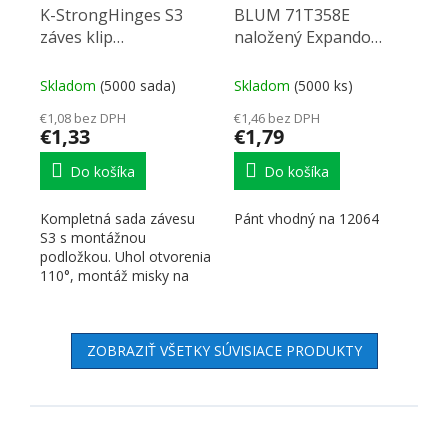
K-StrongHinges S3
BLUM 71T358E
záves klip
naložený Expando
polonaložený bez
110°
tlmenie 110°, podložka
Skladom
(5000 sada)
Skladom
(5000 ks)
skrutka exc.
€1,08 bez DPH
€1,46 bez DPH
€1,33
€1,79
Do košíka
Do košíka
Kompletná sada závesu
Pánt vhodný na 12064
S3 s montážnou
podložkou. Uhol otvorenia
110°, montáž misky na
skrutku a excentr pre
nastavenie...
ZOBRAZIŤ VŠETKY SÚVISIACE PRODUKTY