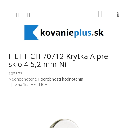
Prejsť na obsah
NÁKUPNÝ
HETTICH 70712 Krytka A pre
sklo 4-5,2 mm Ni
105372
Priemerné hodnotenie produktu je 0,0 z 5 hviezdičiek.
Neohodnotené
Podrobnosti hodnotenia
Značka:
HETTICH