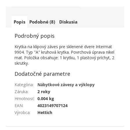
Popis
Podobné (8)
Diskusia
Podrobný popis
Krytka na klipový záves pre sklenené dvere Intermat
9904. Typ "A" kruhová krytka. Povrchová úprava nikel
mat. Položka obsahuje: 1 krytku, 1 plastový príchyt, 2
skrutky.
Dodatočné parametre
Kategória
:
Nábytkové závesy a výklopy
Záruka
:
2 roky
Hmotnosť
:
0.004 kg
EAN
:
4023149707124
Výrobca
:
Hettich
ZÁPÄTIE