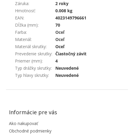
Záruka
:
2 roky
Hmotnosť
:
0.008 kg
EAN
:
4023149796661
Dĺžka (mm)
:
70
Farba
:
Oceľ
Materiál
:
Oceľ
Materiál skrutky
:
Oceľ
Prevedenie skrutky
:
Čiastočný závit
Priemer (mm)
:
4
Typ drážky skrutky
:
Neuvedené
Typ hlavy skrutky
:
Neuvedené
ZÁPÄTIE
Informácie pre vás
Ako nakupovať
Obchodné podmienky