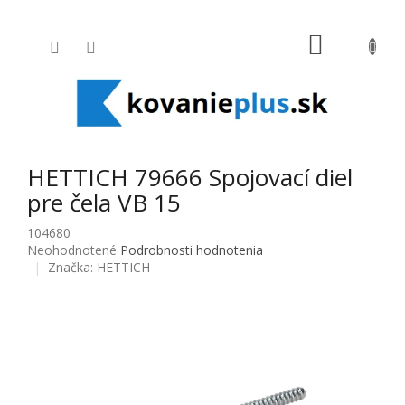
Prejsť na obsah
NÁKUPNÝ
HETTICH 79666 Spojovací diel
pre čela VB 15
104680
Priemerné hodnotenie produktu je 0,0 z 5 hviezdičiek.
Neohodnotené
Podrobnosti hodnotenia
Značka:
HETTICH