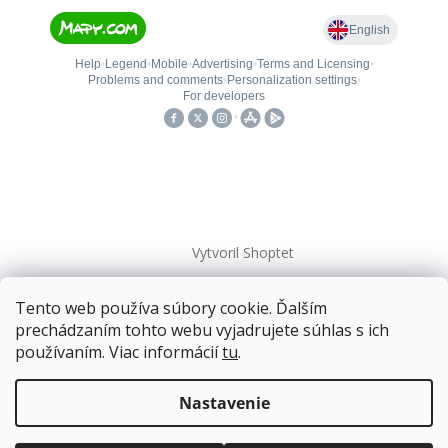
Vytvoril Shoptet
Tento web používa súbory cookie. Ďalším
Copyright 2026
kovanieplus
. Všetky práva vyhradené.
prechádzaním tohto webu vyjadrujete súhlas s ich
používaním. Viac informácií
tu
.
📄 Technická dokumentácia
Doprava zadarmo
pre balíkové zásielky v hodnote
nad
120 EUR*
.
Nastavenie
Viac informácií o doprave a platbe.
Balíky zasielame už od
4 EUR
.