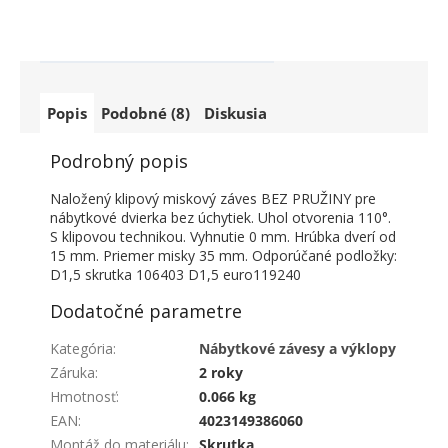
Popis
Podobné (8)
Diskusia
Podrobný popis
Naložený klipový miskový záves BEZ PRUŽINY pre
nábytkové dvierka bez úchytiek. Uhol otvorenia 110°.
S klipovou technikou. Vyhnutie 0 mm. Hrúbka dverí od
15 mm. Priemer misky 35 mm. Odporúčané podložky:
D1,5 skrutka 106403 D1,5 euro119240
Dodatočné parametre
Kategória
:
Nábytkové závesy a výklopy
Záruka
:
2 roky
Hmotnosť
:
0.066 kg
EAN
:
4023149386060
Montáž do materiálu
:
Skrutka