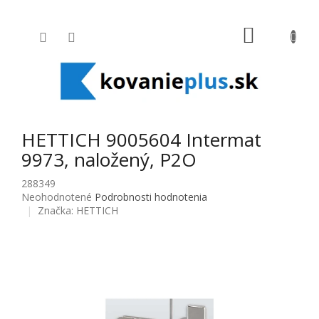
Prejsť na obsah
NÁKUPNÝ
HETTICH 9005604 Intermat
9973, naložený, P2O
288349
Priemerné hodnotenie produktu je 0,0 z 5 hviezdičiek.
Neohodnotené
Podrobnosti hodnotenia
Značka:
HETTICH