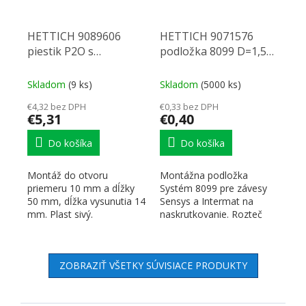
HETTICH 9089606
HETTICH 9071576
piestik P2O s
podložka 8099 D=1,5
magnetom 14 k
skrut.
zavŕtaniu
Skladom
(9 ks)
Skladom
(5000 ks)
€4,32 bez DPH
€0,33 bez DPH
€5,31
€0,40
Do košíka
Do košíka
Montáž do otvoru
Montážna podložka
priemeru 10 mm a dĺžky
Systém 8099 pre závesy
50 mm, dĺžka vysunutia 14
Sensys a Intermat na
mm. Plast sivý.
naskrutkovanie. Rozteč
otvorov 32 mm. S
oválnymi...
ZOBRAZIŤ VŠETKY SÚVISIACE PRODUKTY