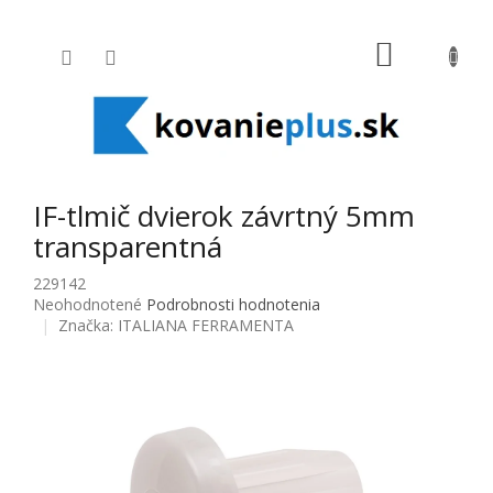
Prejsť na obsah
NÁKUPNÝ
IF-tlmič dvierok závrtný 5mm
transparentná
229142
Priemerné hodnotenie produktu je 0,0 z 5 hviezdičiek.
Neohodnotené
Podrobnosti hodnotenia
Značka:
ITALIANA FERRAMENTA