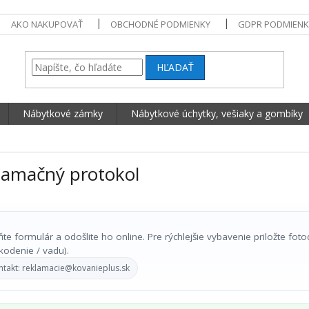
AKO NAKUPOVAŤ
OBCHODNÉ PODMIENKY
GDPR PODMIENK
HĽADAŤ
Nábytkové zámky
Nábytkové úchytky, vešiaky a gombíky
lamačný protokol
ňte formulár a odošlite ho online. Pre rýchlejšie vybavenie priložte fo
kodenie / vadu).
ntakt: reklamacie@kovanieplus.sk