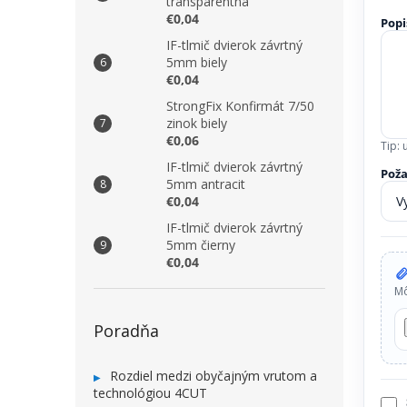
transparentná
€0,04
Popi
IF-tlmič dvierok závrtný
5mm biely
€0,04
StrongFix Konfirmát 7/50
zinok biely
€0,06
Tip: 
IF-tlmič dvierok závrtný
Pož
5mm antracit
€0,04
IF-tlmič dvierok závrtný
5mm čierny
€0,04
Mô
Poradňa
Rozdiel medzi obyčajným vrutom a
technológiou 4CUT