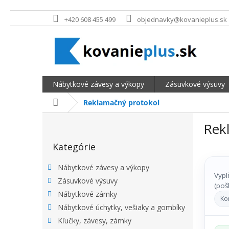
Prejsť na obsah
+420 608 455 499
objednavky@kovanieplus.sk
Nábytkové závesy a výkopy
Zásuvkové výsuvy
Domov
Reklamačný protokol
BOČNÝ PANEL
Rek
Preskočiť kategórie
Kategórie
Nábytkové závesy a výkopy
Vypl
Zásuvkové výsuvy
(poš
Nábytkové zámky
Ko
Nábytkové úchytky, vešiaky a gombíky
Kľučky, závesy, zámky