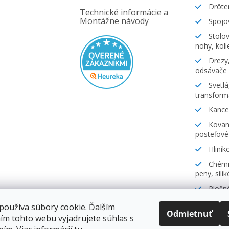
Drôte
Technické informácie a
Montážne návody
Spojov
Stolov
nohy, koli
Drezy,
odsávače
Svetlá
transform
Kancel
Kovani
posteľové
Hliník
Chémia
peny, sili
Plošné
lamináty
používa súbory cookie. Ďalším
Odmietnuť
ím tohto webu vyjadrujete súhlas s