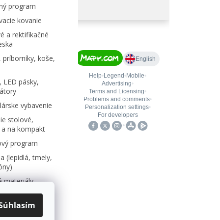
ný program
acie kovanie
é a rektifikačné
eska
 príborníky, koše,
, LED pásky,
átory
árske vybavenie
e stolové,
 a na kompakt
ový program
 (lepidlá, tmely,
kóny)
 materiály,
Súhlasím