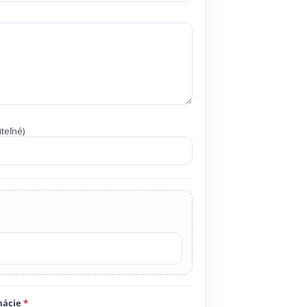
teľné)
mácie
*