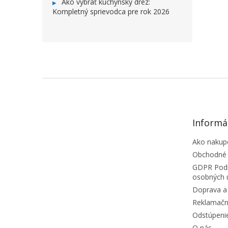
Ako vybrať kuchynský drez:
Kompletný sprievodca pre rok 2026
ZÁPÄTIE
Informá
Ako nakup
Obchodné
GDPR Podm
osobných 
Doprava a 
Reklamačn
Odstúpeni
O nás