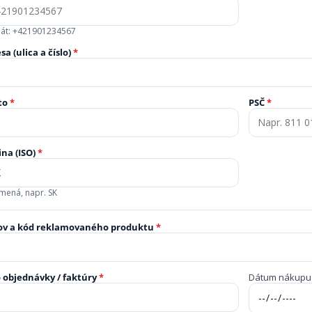
át: +421901234567
sa (ulica a číslo)
*
to
*
PSČ
*
ina (ISO)
*
smená, napr. SK
ov a kód reklamovaného produktu
*
o objednávky / faktúry
*
Dátum nákupu (