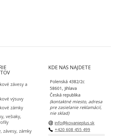
RIE
KDE NÁS NÁJDETE
TOV
Polenská 4382/2c
kové závesy a
58601, Jihlava
Česká republika
kové výsuvy
(kontaktné miesto, adresa
pre zasielanie reklamácií,
kové zámky
nie sklad)
y, vešiaky,
ofily
info@kovanieplus.sk
+420 608 455 499
, závesy, zámky