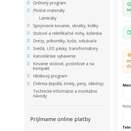
Drôtený program
te
Plošné materiály
Lamináty
Spojovacie kovanie, skrutky, kolíky
Stolové a rektifikačné nohy, kolieska
Drezy, príborníky, koše, odsávače
Svetlá, LED pásky, transformátory
Kancelárske vybavenie
Ho
Kovanie stolové, posteľové a na
IČ
kompakt
Hliníkový program
Chémia (lepidlá, tmely, peny, silikóny)
Me
Technické informácie a montážne
návody
Firm
Prijímame online platby
Tel