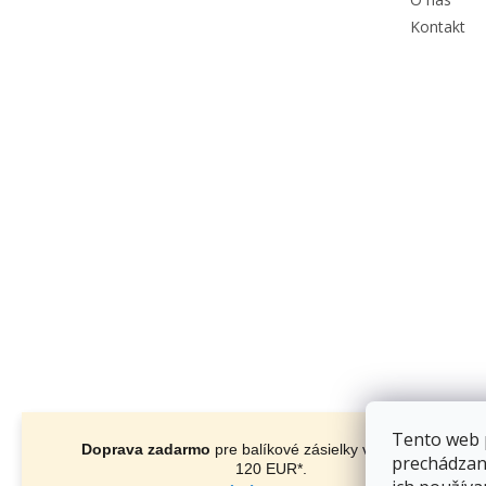
Kontakt
Tento web 
Doprava zadarmo
pre balíkové zásielky v hodnote nad
prechádzan
120 EUR*
.