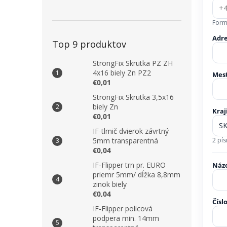
Form
Adre
Top 9 produktov
StrongFix Skrutka PZ ZH
4x16 biely Zn PZ2
Mes
€0,01
StrongFix Skrutka 3,5x16
biely Zn
Kraj
€0,01
IF-tlmič dvierok závrtný
2 pí
5mm transparentná
€0,04
IF-Flipper trn pr. EURO
Náz
priemr 5mm/ dĺžka 8,8mm
zinok biely
€0,04
Čísl
IF-Flipper policová
podpera min. 14mm