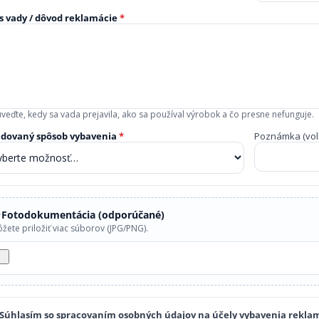
s vady / dôvod reklamácie
*
uveďte, kedy sa vada prejavila, ako sa používal výrobok a čo presne nefunguje.
adovaný spôsob vybavenia
*
Poznámka (voli
Fotodokumentácia (odporúčané)
žete priložiť viac súborov (JPG/PNG).
Súhlasím so spracovaním osobných údajov na účely vybavenia rekla