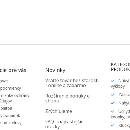
KATEGÓ
PRODUK
cie pre vás
Novinky
Vráťte tovar bez starostí
Nábyt
ovať
- online a zadarmo
výklopy
 podmienky
Zásuv
ienky ochrany
Rozšírenie ponuky e-
shopu
údajov
Nábyt
platba
Zrýchľujeme
Úchytk
ý poriadok
knopky, pr
FAQ - najčastejšie
e od zmluvy
Kľučky
otázky