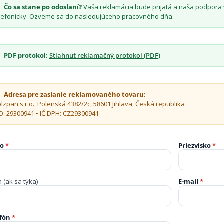
Čo sa stane po odoslaní?
Vaša reklamácia bude prijatá a naša podpora
lefonicky. Ozveme sa do nasledujúceho pracovného dňa.
PDF protokol:
Stiahnuť reklamačný protokol (PDF)
Adresa pre zaslanie reklamovaného tovaru:
lzpan s.r.o., Polenská 4382/2c, 58601 Jihlava, Česká republika
O: 29300941 • IČ DPH: CZ29300941
no
*
Priezvisko
*
a (ak sa týka)
E-mail
*
efón
*