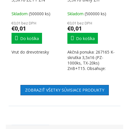
Skladom
(500000 ks)
Skladom
(500000 ks)
€0,01 bez DPH
€0,01 bez DPH
€0,01
€0,01
Do košíka
Do košíka
Vrut do drevotriesky
Akčná ponuka: 267165 K-
skrutka 3,5x16 (PZ-
1000ks, TX-20ks)
ZnB+T15. Obsahuje:
265721 Bit T15 - 25mm .
✅ VINTECH - 1x...
ZOBRAZIŤ VŠETKY SÚVISIACE PRODUKTY