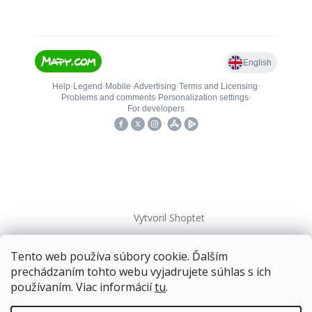
Vytvoril Shoptet
Tento web používa súbory cookie. Ďalším
Copyright 2026
kovanieplus
. Všetky práva vyhradené.
prechádzaním tohto webu vyjadrujete súhlas s ich
používaním. Viac informácií
tu
.
Doprava zadarmo
pre balíkové zásielky v hodnote