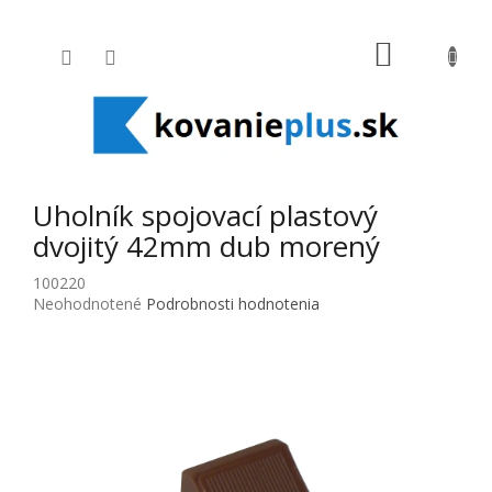
Prejsť na obsah
NÁKUPNÝ
Uholník spojovací plastový
dvojitý 42mm dub morený
100220
Priemerné hodnotenie produktu je 0,0 z 5 hviezdičiek.
Neohodnotené
Podrobnosti hodnotenia