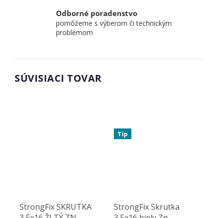
Odborné poradenstvo
pomôžeme s výberom či technickým
problémom
SÚVISIACI TOVAR
Tip
StrongFix SKRUTKA
StrongFix Skrutka
3,5x16 ŽLTÝ ZN
3,5x16 biely Zn