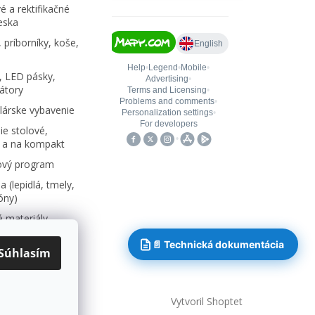
é a rektifikačné
eska
 príborníky, koše,
, LED pásky,
átory
árske vybavenie
e stolové,
 a na kompakt
ový program
 (lepidlá, tmely,
kóny)
 materiály,
📄 Technická dokumentácia
Súhlasím
Vytvoril Shoptet