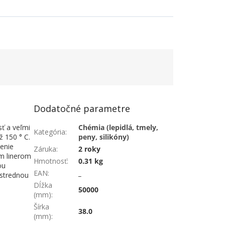
Dodatočné parametre
ť a veľmi
Chémia (lepidlá, tmely,
Kategória
:
 150 ° C.
peny, silikóny)
enie
Záruka
:
2 roky
ým linerom
Hmotnosť
:
0.31 kg
ou
EAN
:
_
 strednou
Dĺžka
50000
(mm)
:
Šírka
38.0
(mm)
: