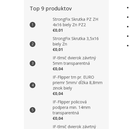
Top 9 produktov
StrongFix Skrutka PZ ZH
4x16 biely Zn PZ2
€0,01
StrongFix Skrutka 3,5x16
biely Zn
€0,01
IF-tlmič dvierok závrtný
5mm transparentná
€0,04
IF-Flipper trn pr. EURO
priemr 5mm/ dĺžka 8,8mm
zinok biely
€0,04
IF-Flipper policová
podpera min. 14mm
transparentná
€0,04
IF-tlmič dvierok závrtný