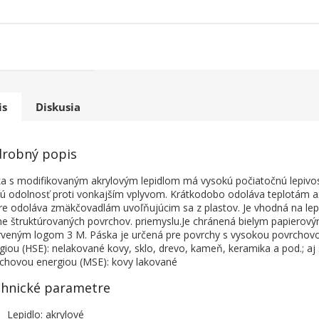
is
Diskusia
robný popis
a s modifikovaným akrylovým lepidlom má vysokú počiatočnú lepivos
ú odolnosť proti vonkajším vplyvom. Krátkodobo odoláva teplotám až
e odoláva zmäkčovadlám uvoľňujúcim sa z plastov. Je vhodná na lep
e štruktúrovaných povrchov. priemyslu.Je chránená bielym papierov
rveným logom 3 M. Páska je určená pre povrchy s vysokou povrchov
giou (HSE): nelakované kovy, sklo, drevo, kameň, keramika a pod.; aj
chovou energiou (MSE): kovy lakované
hnické parametre
Lepidlo: akrylové