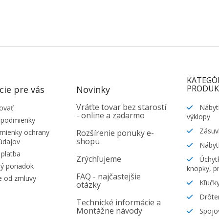
KATEGÓ
PRODUK
cie pre vás
Novinky
Vráťte tovar bez starostí
Nábyt
ovať
- online a zadarmo
výklopy
 podmienky
Zásuv
ienky ochrany
Rozšírenie ponuky e-
shopu
údajov
Nábyt
platba
Zrýchľujeme
Úchytk
ý poriadok
knopky, pr
FAQ - najčastejšie
e od zmluvy
Kľučky
otázky
Drôte
Technické informácie a
Montážne návody
Spojov