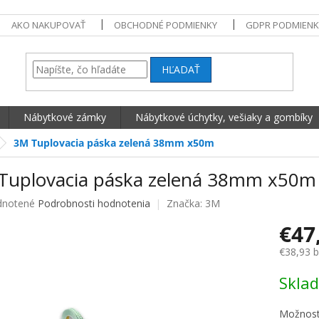
AKO NAKUPOVAŤ
OBCHODNÉ PODMIENKY
GDPR PODMIENK
HĽADAŤ
Nábytkové zámky
Nábytkové úchytky, vešiaky a gombíky
3M Tuplovacia páska zelená 38mm x50m
Tuplovacia páska zelená 38mm x50m
né hodnotenie produktu je 0,0 z 5 hviezdičiek.
notené
Podrobnosti hodnotenia
Značka:
3M
€47
€38,93 
Jednotko
Skla
Možnost