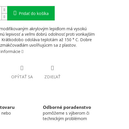
Pridať do košíka
 modifikovaným akrylovým lepidlom má vysokú
nú lepivosť a veľmi dobrú odolnosť proti vonkajším
 Krátkodobo odoláva teplotám až 150 ° C. Dobre
zmäkčovadlám uvoľňujúcim sa z plastov.
 informácie
OPÝTAŤ SA
ZDIEĽAŤ
 tovaru
Odborné poradenstvo
u nebo
pomôžeme s výberom či
technickým problémom