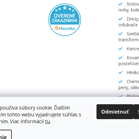
Stolov
nohy, koli
Drezy,
odsávače
Svetlá
transform
Kancel
Kovani
posteľové
Hliník
Chémia
peny, sili
Plošné
lamináty
používa súbory cookie. Ďalším
Odmietnuť
ím tohto webu vyjadrujete súhlas s
ním. Viac informácií
tu
.
.
nie