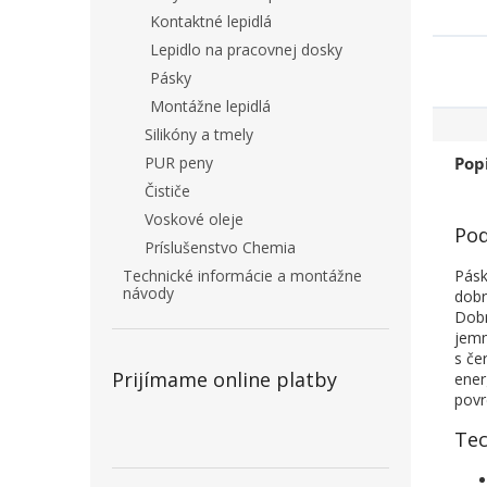
Kontaktné lepidlá
Lepidlo na pracovnej dosky
Pásky
Montážne lepidlá
Silikóny a tmely
Pop
PUR peny
Čističe
Voskové oleje
Pod
Príslušenstvo Chemia
Pásk
Technické informácie a montážne
návody
dobr
Dobr
jemn
s če
Prijímame online platby
ener
povr
Tec