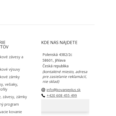
RIE
KDE NÁS NÁJDETE
TOV
Polenská 4382/2c
kové závesy a
58601, Jihlava
Česká republika
kové výsuvy
(kontaktné miesto, adresa
pre zasielanie reklamácií,
kové zámky
nie sklad)
y, vešiaky,
ofily
info@kovanieplus.sk
+420 608 455 499
, závesy, zámky
ný program
acie kovanie