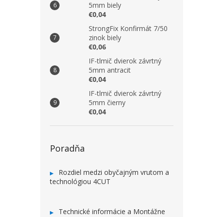
5mm biely
€0,04
StrongFix Konfirmát 7/50
zinok biely
€0,06
IF-tlmič dvierok závrtný
5mm antracit
€0,04
IF-tlmič dvierok závrtný
5mm čierny
€0,04
Poradňa
Rozdiel medzi obyčajným vrutom a
technológiou 4CUT
Technické informácie a Montážne