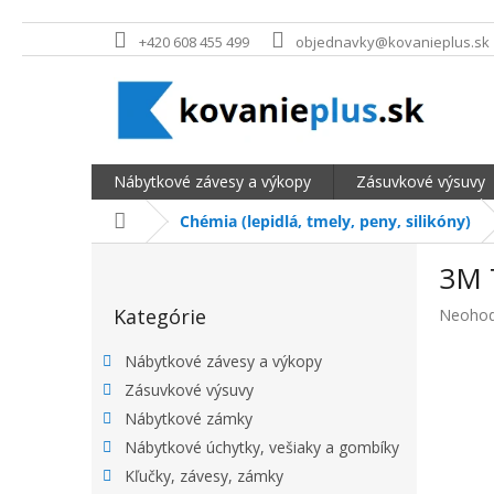
Prejsť na obsah
+420 608 455 499
objednavky@kovanieplus.sk
Nábytkové závesy a výkopy
Zásuvkové výsuvy
Domov
Chémia (lepidlá, tmely, peny, silikóny)
BOČNÝ PANEL
3M 
Preskočiť kategórie
Kategórie
Priemer
Neohod
Nábytkové závesy a výkopy
Zásuvkové výsuvy
Nábytkové zámky
Nábytkové úchytky, vešiaky a gombíky
Kľučky, závesy, zámky