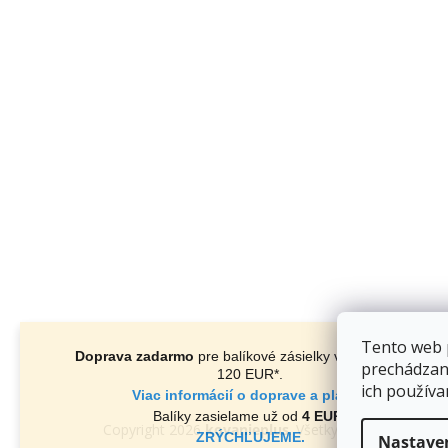
Tento web 
Doprava zadarmo
pre balíkové zásielky v hodnote nad
prechádzan
120 EUR*
.
ich používa
Viac informácií o doprave a platbe.
Balíky zasielame už od
4 EUR
.
Copyright 2026
kovanieplus
. Všetky práva vyhradené
ZRÝCHĽUJEME.
Nastave