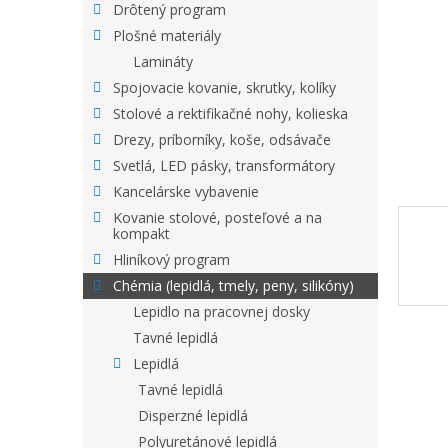
Drôtený program
Plošné materiály
Lamináty
Spojovacie kovanie, skrutky, kolíky
Stolové a rektifikačné nohy, kolieska
Drezy, príborníky, koše, odsávače
Svetlá, LED pásky, transformátory
Kancelárske vybavenie
Kovanie stolové, posteľové a na
kompakt
Hliníkový program
Chémia (lepidlá, tmely, peny, silikóny)
Lepidlo na pracovnej dosky
Tavné lepidlá
Lepidlá
Tavné lepidlá
Disperzné lepidlá
Polyuretánové lepidlá