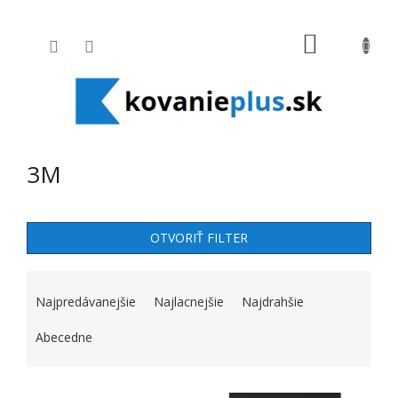
Prejsť na obsah
NÁKUPNÝ
3M
OTVORIŤ FILTER
RADENIE PRODUKTOV
Najpredávanejšie
Najlacnejšie
Najdrahšie
Abecedne
VÝPIS PRODUKTOV