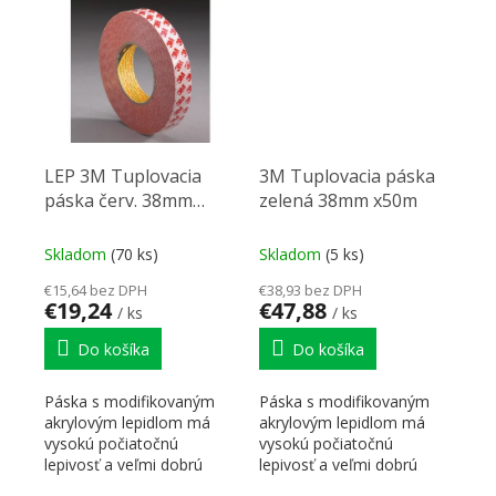
pások 3...
LEP 3M Tuplovacia
3M Tuplovacia páska
páska červ. 38mm
zelená 38mm x50m
x25m
Skladom
(70 ks)
Skladom
(5 ks)
€15,64 bez DPH
€38,93 bez DPH
€19,24
€47,88
/ ks
/ ks
Do košíka
Do košíka
Páska s modifikovaným
Páska s modifikovaným
akrylovým lepidlom má
akrylovým lepidlom má
vysokú počiatočnú
vysokú počiatočnú
lepivosť a veľmi dobrú
lepivosť a veľmi dobrú
odolnosť proti vonkajším...
odolnosť proti vonkajším...