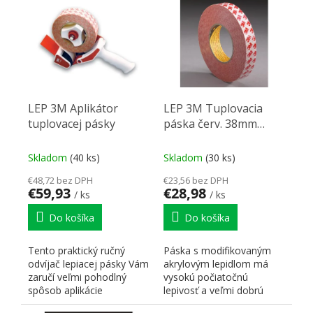
LEP 3M Aplikátor
LEP 3M Tuplovacia
tuplovacej pásky
páska červ. 38mm
x50m
Skladom
(40 ks)
Skladom
(30 ks)
€48,72 bez DPH
€23,56 bez DPH
€59,93
€28,98
/ ks
/ ks
Do košíka
Do košíka
Tento praktický ručný
Páska s modifikovaným
odvíjač lepiacej pásky Vám
akrylovým lepidlom má
zaručí veľmi pohodlný
vysokú počiatočnú
spôsob aplikácie
lepivosť a veľmi dobrú
obojstranne lepiacich
odolnosť proti vonkajším...