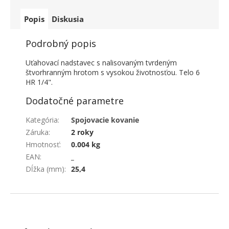
Popis
Diskusia
Podrobný popis
Uťahovací nadstavec s nalisovaným tvrdeným
štvorhranným hrotom s vysokou životnosťou. Telo 6
HR 1/4".
Dodatočné parametre
Kategória
:
Spojovacie kovanie
Záruka
:
2 roky
Hmotnosť
:
0.004 kg
EAN
:
_
Dĺžka (mm)
:
25,4
ZÁPÄTIE