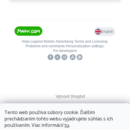
Vytvoril Shoptet
Tento web používa súbory cookie. Ďalším
Copyright 2026
kovanieplus
. Všetky práva vyhradené.
prechádzaním tohto webu vyjadrujete súhlas s ich
používaním. Viac informácií
tu
.