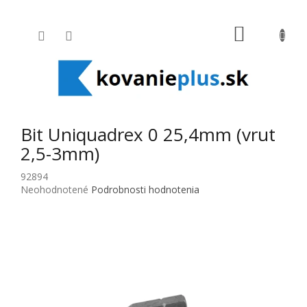
Prejsť na obsah
NÁKUPNÝ
Bit Uniquadrex 0 25,4mm (vrut
2,5-3mm)
92894
Priemerné hodnotenie produktu je 0,0 z 5 hviezdičiek.
Neohodnotené
Podrobnosti hodnotenia