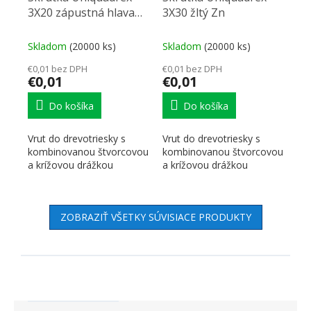
3X20 zápustná hlava
3X30 žltý Zn
zinok žltý
Skladom
(20000 ks)
Skladom
(20000 ks)
€0,01 bez DPH
€0,01 bez DPH
€0,01
€0,01
Do košíka
Do košíka
Vrut do drevotriesky s
Vrut do drevotriesky s
kombinovanou štvorcovou
kombinovanou štvorcovou
a krížovou drážkou
a krížovou drážkou
ZOBRAZIŤ VŠETKY SÚVISIACE PRODUKTY