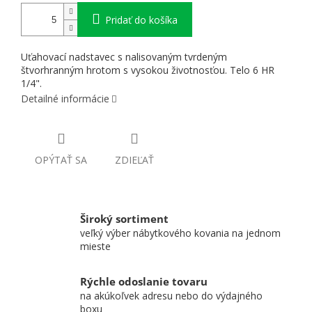
Pridať do košíka
Uťahovací nadstavec s nalisovaným tvrdeným
štvorhranným hrotom s vysokou životnosťou. Telo 6 HR
1/4".
Detailné informácie
OPÝTAŤ SA
ZDIEĽAŤ
Široký sortiment
veľký výber nábytkového kovania na jednom
mieste
Rýchle odoslanie tovaru
na akúkoľvek adresu nebo do výdajného
boxu