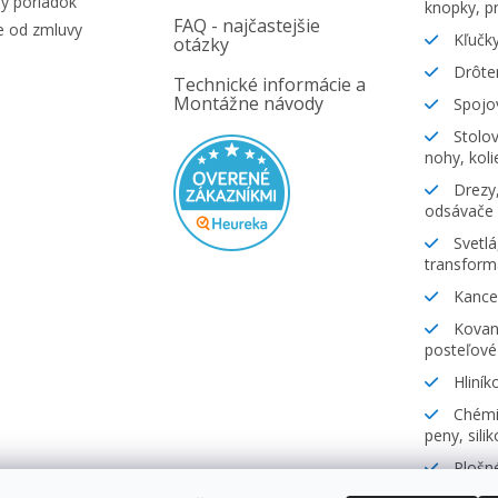
ý poriadok
knopky, pr
FAQ - najčastejšie
e od zmluvy
Kľučky
otázky
Drôte
Technické informácie a
Montážne návody
Spojov
Stolov
nohy, koli
Drezy,
odsávače
Svetlá
transform
Kancel
Kovani
posteľové
Hliník
Chémia
peny, sili
Plošné
lamináty