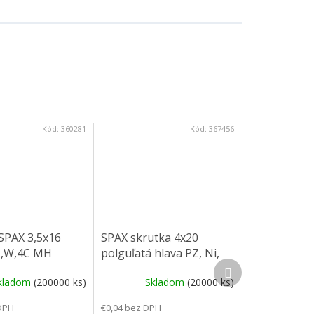
Kód:
360281
Kód:
367456
SPAX 3,5x16
SPAX skrutka 4x20
Z,W,4C MH
polguľatá hlava PZ, Ni,
Ďalší produkt
4C MH (záves)
kladom
(200000 ks)
Skladom
(20000 ks)
DPH
€0,04 bez DPH