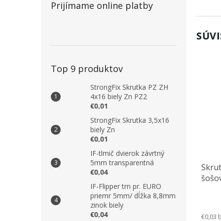
Prijímame online platby
SÚVI
Top 9 produktov
StrongFix Skrutka PZ ZH
4x16 biely Zn PZ2
€0,01
StrongFix Skrutka 3,5x16
biely Zn
€0,01
IF-tlmič dvierok závrtný
5mm transparentná
Skru
€0,04
šošo
IF-Flipper trn pr. EURO
priemr 5mm/ dĺžka 8,8mm
zinok biely
€0,04
€0,03 