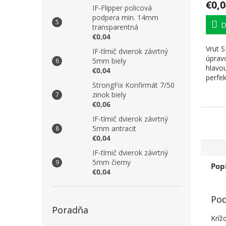
€0,0
IF-Flipper policová
podpera min. 14mm
D
transparentná
€0,04
Vrut 
IF-tlmič dvierok závrtný
úprav
5mm biely
hlavou
€0,04
perfek
StrongFix Konfirmát 7/50
Techno
zinok biely
€0,06
IF-tlmič dvierok závrtný
5mm antracit
€0,04
IF-tlmič dvierok závrtný
5mm čierny
Pop
€0,04
Pod
Poradňa
Kríž