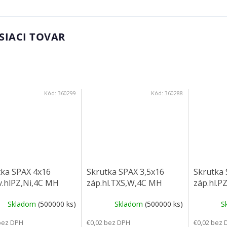
SIACI TOVAR
Kód:
360299
Kód:
360288
tka SPAX 4x16
Skrutka SPAX 3,5x16
Skrutka 
v.hlPZ,Ni,4C MH
záp.hl.TXS,W,4C MH
záp.hl.P
Skladom
(500000 ks)
Skladom
(500000 ks)
S
bez DPH
€0,02 bez DPH
€0,02 bez 