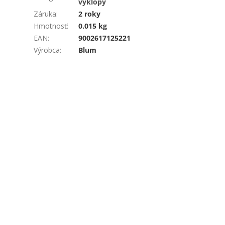
výklopy
Záruka
:
2 roky
Hmotnosť
:
0.015 kg
EAN
:
9002617125221
Výrobca
:
Blum