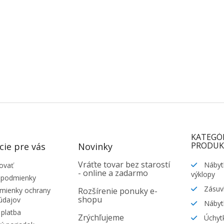
KATEGÓ
PRODUK
cie pre vás
Novinky
Vráťte tovar bez starostí
Nábyt
ovať
- online a zadarmo
výklopy
 podmienky
Zásuv
ienky ochrany
Rozšírenie ponuky e-
shopu
údajov
Nábyt
platba
Zrýchľujeme
Úchytk