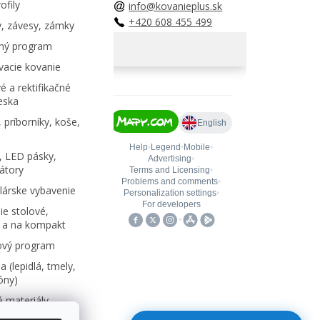
ofily
info@kovanieplus.sk
+420 608 455 499
, závesy, zámky
ný program
acie kovanie
é a rektifikačné
eska
 príborníky, koše,
, LED pásky,
átory
árske vybavenie
e stolové,
 a na kompakt
ový program
 (lepidlá, tmely,
kóny)
 materiály,