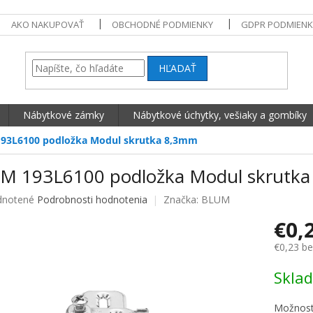
AKO NAKUPOVAŤ
OBCHODNÉ PODMIENKY
GDPR PODMIENK
HĽADAŤ
Nábytkové zámky
Nábytkové úchytky, vešiaky a gombíky
93L6100 podložka Modul skrutka 8,3mm
M 193L6100 podložka Modul skrutk
né hodnotenie produktu je 0,0 z 5 hviezdičiek.
notené
Podrobnosti hodnotenia
Značka:
BLUM
€0,
€0,23 b
Jednotko
Skla
Možnost