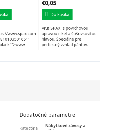
€0,05
šíka
Do košíka
Vrut SPAX, s povrchovou
tps://www.spax.com/en/search?
úpravou nikel a šošovkovitou
081010350165""
hlavou. Špeciálne pre
_blank"">www
perfektný vzhľad pántov.
Technológia SPAX....
Dodatočné parametre
Nábytkové závesy a
Kategória
: