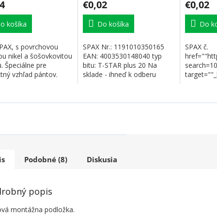
4
€0,02
€0,02
o košíka
Do košíka
Do ko
SPAX, s povrchovou
SPAX Nr.: 1191010350165
SPAX č.
ou nikel a šošovkovitou
EAN: 4003530148040 typ
href=""ht
. Špeciálne pre
bitu: T-STAR plus 20 Na
search=1
tný vzhľad pántov.
sklade - ihneď k odberu
target=""
lógia SPAX....
Odkazy a dokumenty...
SPAX "
is
Podobné (8)
Diskusia
robný popis
ová montážna podložka.