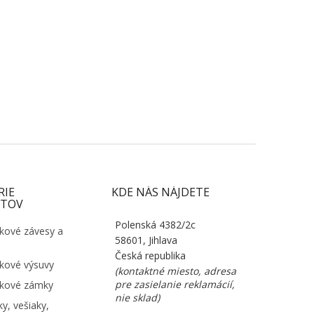
RIE
KDE NÁS NÁJDETE
TOV
Polenská 4382/2c
kové závesy a
58601, Jihlava
Česká republika
kové výsuvy
(kontaktné miesto, adresa
pre zasielanie reklamácií,
kové zámky
nie sklad)
y, vešiaky,