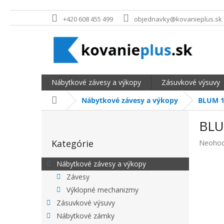
Prejsť na obsah
+420 608 455 499
objednavky@kovanieplus.sk
Nábytkové závesy a výkopy
Zásuvkové výsuvy
Domov
Nábytkové závesy a výkopy
BLUM 1
BOČNÝ PANEL
BLU
Preskočiť kategórie
Kategórie
Priemer
Neohod
Nábytkové závesy a výkopy
Závesy
Výklopné mechanizmy
Zásuvkové výsuvy
Nábytkové zámky