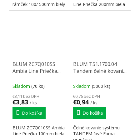
rámček 100/ 500mm biely
Line Priečka 200mm biela
BLUM ZC7Q010SS
BLUM T51.1700.04
Ambia Line Priečka
Tandem čelné kovanie
100mm biela
L
Skladom
(70 ks)
Skladom
(5000 ks)
€3,11 bez DPH
€0,76 bez DPH
€3,83
€0,94
/ ks
/ ks
Do košíka
Do košíka
BLUM ZC7Q010SS Ambia
Čelné kovanie systému
Line Priečka 100mm biela
TANDEM ľavé Farba
oranžová