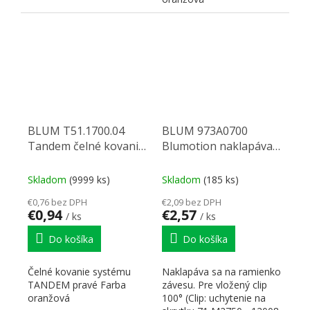
BLUM T51.1700.04
BLUM 973A0700
Tandem čelné kovanie
Blumotion naklapávací
P
pre vložený
Skladom
(9999 ks)
Skladom
(185 ks)
€0,76 bez DPH
€2,09 bez DPH
€0,94
€2,57
/ ks
/ ks
Do košíka
Do košíka
Čelné kovanie systému
Naklapáva sa na ramienko
TANDEM pravé Farba
závesu. Pre vložený clip
oranžová
100° (Clip: uchytenie na