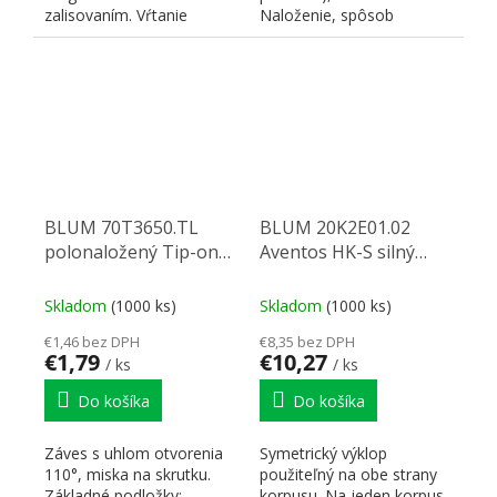
zalisovaním. Vŕtanie
Naloženie, spôsob
D5×10 mm.
prichytenia misky do...
BLUM 70T3650.TL
BLUM 20K2E01.02
polonaložený Tip-on
Aventos HK-S silný
skrutka 110°
priemysel
Skladom
(1000 ks)
Skladom
(1000 ks)
€1,46 bez DPH
€8,35 bez DPH
€1,79
€10,27
/ ks
/ ks
Do košíka
Do košíka
Záves s uhlom otvorenia
Symetrický výklop
110°, miska na skrutku.
použiteľný na obe strany
Základné podložky:
korpusu. Na jeden korpus