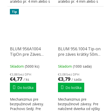
a/alebo pr. 4 mm alebo s
a/alebo pr. 4 mm alebo s
pomocou euroskrutku ....
pomocou euroskrutku ....
Tip
BLUM 956A1004
BLUM 956.1004 Tip-on
TipOn pre Záves
pre záves krátky 50mm
76mm,PG,sivý
s magnetom, sada,
karbon čierna CS
Skladom
(5000 ks)
Skladom
(1000 sada)
€3,88 bez DPH
€3,08 bez DPH
€4,77
€3,79
/ ks
/ sada
Do košíka
Do košíka
Mechanizmus pre
Mechanizmus pre
bezrpužinové závesy.
bezrpužinové závesy. Pre
Prachovo šedý. Pre
naložené dvierka od výšky