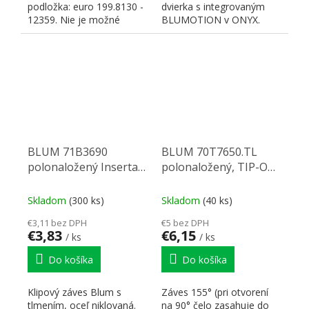
podložka: euro 199.8130 -
dvierka s integrovaným
12359. Nie je možné
BLUMOTION v ONYX.
použiť inú !
Nutné doplniť o
nalepovaciu misku...
BLUM 71B3690
BLUM 70T7650.TL
polonaložený Inserta s
polonaložený, TIP-ON,
tlmením 110°
skrutka 155°
Skladom
(300 ks)
Skladom
(40 ks)
€3,11 bez DPH
€5 bez DPH
€3,83
€6,15
/ ks
/ ks
Do košíka
Do košíka
Klipový záves Blum s
Záves 155° (pri otvorení
tlmením, oceľ niklovaná.
na 90° čelo zasahuje do