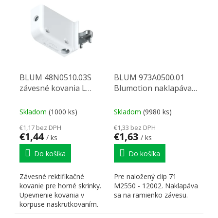
BLUM 48N0510.03S
BLUM 973A0500.01
závesné kovania L
Blumotion naklapávací
biely
pre naložený
Skladom
(1000 ks)
Skladom
(9980 ks)
€1,17 bez DPH
€1,33 bez DPH
€1,44
€1,63
/ ks
/ ks
Do košíka
Do košíka
Závesné rektifikačné
Pre naložený clip 71
kovanie pre horné skrinky.
M2550 - 12002. Naklapáva
Upevnenie kovania v
sa na ramienko závesu.
korpuse naskrutkovaním.
Upevnenie kovania na...