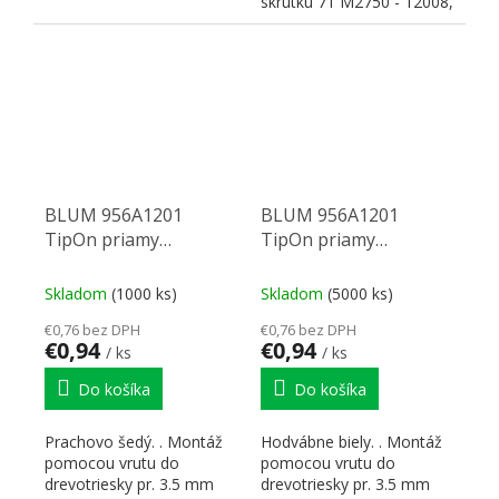
skrutku 71 M2750 - 12008,
na nalisovanie...
BLUM 956A1201
BLUM 956A1201
TipOn priamy
TipOn priamy
adaptér,76mm,še
adaptér,76mm,bi
Skladom
(1000 ks)
Skladom
(5000 ks)
€0,76 bez DPH
€0,76 bez DPH
€0,94
€0,94
/ ks
/ ks
Do košíka
Do košíka
Prachovo šedý. . Montáž
Hodvábne biely. . Montáž
pomocou vrutu do
pomocou vrutu do
drevotriesky pr. 3.5 mm
drevotriesky pr. 3.5 mm