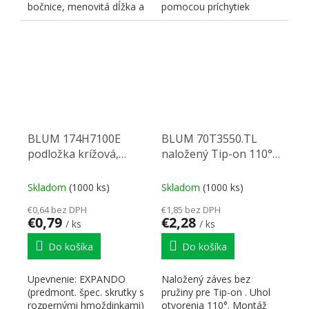
bočnice, menovitá dĺžka a
pomocou príchytiek
nosnosť výsuvu, typ...
T51.1700 L - 13469, P -
13470.
BLUM 174H7100E
BLUM 70T3550.TL
podložka krížová,
naložený Tip-on 110°
excenter, Expando
skrutka Onyx
8,5mm Onyx
Skladom
(1000 ks)
Skladom
(1000 ks)
€0,64 bez DPH
€1,85 bez DPH
€0,79
€2,28
/ ks
/ ks
Do košíka
Do košíka
Upevnenie: EXPANDO
Naložený záves bez
(predmont. špec. skrutky s
pružiny pre Tip-on . Uhol
rozpernými hmoždinkami)
otvorenia 110°. Montáž