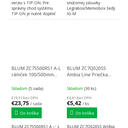
verziu s TIP-ON. Pre
vnútornej zásuvky
správny chod systému
Legrabox/Merivobox šedý
TIP-ON je nutné doplniť
IG-M
synchronizáciu - pastorky...
BLUM ZC7S500RS1 A-L
BLUM ZC7Q020SS
rámček 100/500mm
Ambia Line Priečka
biely
200mm biela
Skladom
(5 sada)
Skladom
(30 ks)
€19,31 bez DPH
€4,41 bez DPH
€23,75
€5,42
/ sada
/ ks
Do košíka
Do košíka
BLUM ZC7S500RS1 A ✅ L
BLUM ZC7Q020SS Ambia