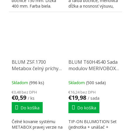
bočnice 150 mm. Dĺžka
a farba bočnice, menovitá
400 mm. Farba biela.
dĺžka a nosnosť výsuvu,
Dynamická nosnosť 25 kg.
typ čelného kovania...
Čelné príchytky:...
BLUM ZSF.1700
BLUM T60H4540 Sada
Metabox čelný príchyt
modulov MERIVOBOX
vrut H86-150 L
TOB-L3; 350-600mm;
15-40kg
Skladom
(996 ks)
Skladom
(500 sada)
€0,48 bez DPH
€16,24 bez DPH
€0,59
€19,98
/ ks
/ sada
Do košíka
Do košíka
Čelné kovanie systému
TIP-ON BLUMOTION Set
METABOX pravej verzie na
(jednotka + unášač +