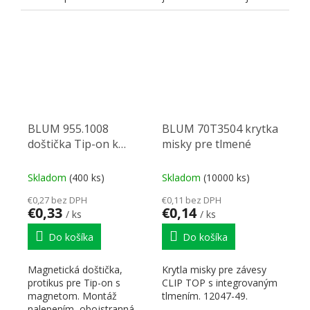
pomocou euroskrutku ....
vhodná na vonkajšiu
šírku...
BLUM 955.1008
BLUM 70T3504 krytka
doštička Tip-on k
misky pre tlmené
nalepeniu
Skladom
(400 ks)
Skladom
(10000 ks)
€0,27 bez DPH
€0,11 bez DPH
€0,33
€0,14
/ ks
/ ks
Do košíka
Do košíka
Magnetická doštička,
Krytla misky pre závesy
protikus pre Tip-on s
CLIP TOP s integrovaným
magnetom. Montáž
tlmením. 12047-49.
nalepením, obojstranná