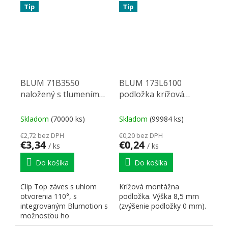
Tip
Tip
BLUM 71B3550
BLUM 173L6100
naložený s tlumením
podložka krížová
vrut 110°
skrutka 8,5mm
Skladom
(70000 ks)
Skladom
(99984 ks)
€2,72 bez DPH
€0,20 bez DPH
€3,34
€0,24
/ ks
/ ks
Do košíka
Do košíka
Clip Top záves s uhlom
Krížová montážna
otvorenia 110°, s
podložka. Výška 8,5 mm
integrovaným Blumotion s
(zvýšenie podložky 0 mm).
možnosťou ho
deaktivovať. Podložky sú