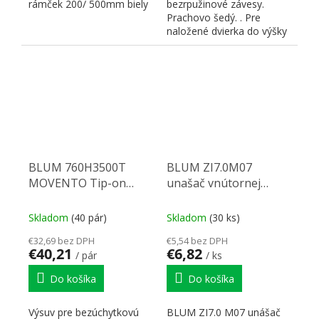
rámček 200/ 500mm biely
bezrpužinové závesy.
Prachovo šedý. . Pre
naložené dvierka do výšky
1300 mm . Pre závesy bez
pružín ....
BLUM 760H3500T
BLUM ZI7.0M07
MOVENTO Tip-on
unašač vnútornej
350mm 40kg
zásuvky Merivobox
šedá IG-M
Skladom
(40 pár)
Skladom
(30 ks)
€32,69 bez DPH
€5,54 bez DPH
€40,21
€6,82
/ pár
/ ks
Do košíka
Do košíka
Výsuv pre bezúchytkovú
BLUM ZI7.0 M07 unášač