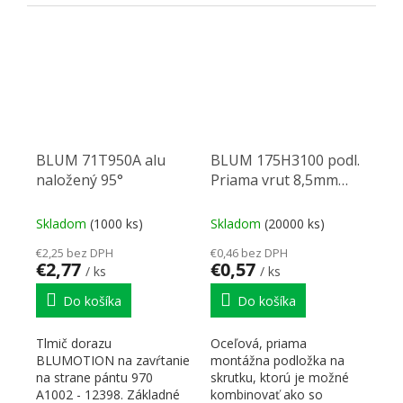
Upevnenie kovania na...
1300 mm . Pre závesy bez
pružín...
BLUM 71T950A alu
BLUM 175H3100 podl.
naložený 95°
Priama vrut 8,5mm
oceľ
Skladom
(1000 ks)
Skladom
(20000 ks)
€2,25 bez DPH
€0,46 bez DPH
€2,77
€0,57
/ ks
/ ks
Do košíka
Do košíka
Tlmič dorazu
Oceľová, priama
BLUMOTION na zavŕtanie
montážna podložka na
na strane pántu 970
skrutku, ktorú je možné
A1002 - 12398. Základné
kombinovať ako so