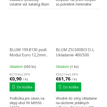
ostatné viď. katalóg Blum
sú potrebné minimálne
skrutka 173 L6100 -...
2ks výklopov so silou
podľa...
BLUM 199.8130 podl.
BLUM ZSI.500BI3 O-L
Modul Euro 12,2mm
Ukladanie 400/500
Zn
Skladom
(500 ks)
Skladom
(1 ks)
€0,73 bez DPH
€50,21 bez DPH
€0,90
€61,76
/ ks
/ ks
Do košíka
Do košíka
Podložka pre záves na
Vhodné do zóny Ukladanie
slepý uhol 99 M9550 -
na uloženie jedálnych