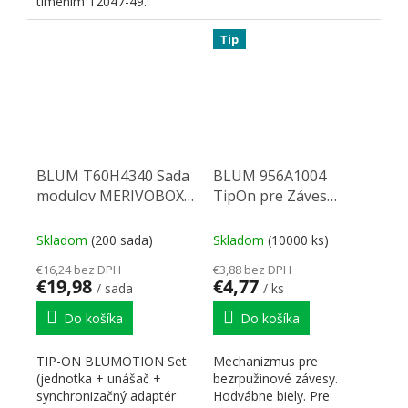
tlmením 12047-49.
Tip
BLUM T60H4340 Sada
BLUM 956A1004
modulov MERIVOBOX
TipOn pre Záves
TOB-1; 350-600mm; do
76mm,SW,biel
20kg
Skladom
(200 sada)
Skladom
(10000 ks)
€16,24 bez DPH
€3,88 bez DPH
€19,98
€4,77
/ sada
/ ks
Do košíka
Do košíka
TIP-ON BLUMOTION Set
Mechanizmus pre
(jednotka + unášač +
bezrpužinové závesy.
synchronizačný adaptér
Hodvábne biely. Pre