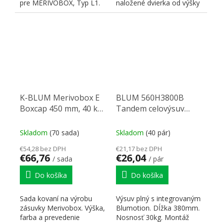
pre MERIVOBOX, Typ L1.
naložené dvierka od výšky
Určené pre 40kg výsuvy
1300 mm alebo pre
NL350...
vložené dvierka...
K-BLUM Merivobox E
BLUM 560H3800B
Boxcap 450 mm, 40 kg,
Tandem celovýsuv
Orion šedá, skrutka
380mm tl
Skladom
(70 sada)
Skladom
(40 pár)
€54,28 bez DPH
€21,17 bez DPH
€66,76
€26,04
/ sada
/ pár
Do košíka
Do košíka
Sada kovaní na výrobu
Výsuv plný s integrovaným
zásuvky Merivobox. Výška,
Blumotion. Dĺžka 380mm.
farba a prevedenie
Nosnosť 30kg. Montáž