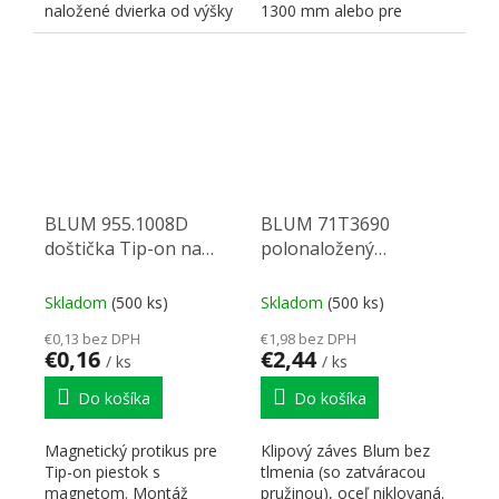
naložené dvierka od výšky
1300 mm alebo pre
1300 mm alebo pre
vložené dvierka . Pre
vložené dvierka ....
závesy bez...
BLUM 955.1008D
BLUM 71T3690
doštička Tip-on na
polonaložený
vtlačenie
Inserta,110°
Skladom
(500 ks)
Skladom
(500 ks)
€0,13 bez DPH
€1,98 bez DPH
€0,16
€2,44
/ ks
/ ks
Do košíka
Do košíka
Magnetický protikus pre
Klipový záves Blum bez
Tip-on piestok s
tlmenia (so zatváracou
magnetom. Montáž
pružinou), oceľ niklovaná.