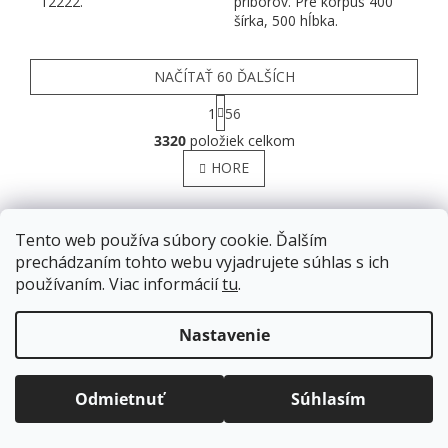
12222.
príborov. Pre korpus 400
šírka, 500 hĺbka.
NAČÍTAŤ 60 ĎALŠÍCH
Stránkovanie
1
56
Ovládacie prvky výpisu
3320
položiek celkom
HORE
ZÁPÄTIE
Tento web používa súbory cookie. Ďalším
prechádzaním tohto webu vyjadrujete súhlas s ich
používaním. Viac informácií
tu
.
Informácie pre vás
Doprava zadarmo
pre balíkové zásielky v hodnote
Ako nakupovať
nad
120 EUR*
.
Nastavenie
Viac informácií o doprave a platbe.
Obchodné podmienky
Balíky zasielame už od
4 EUR
.
GDPR Podmienky ochrany osobných údajov
ZRÝCHĽUJEME.
Odmietnuť
Súhlasím
Doprava a platba
Reklamačný poriadok