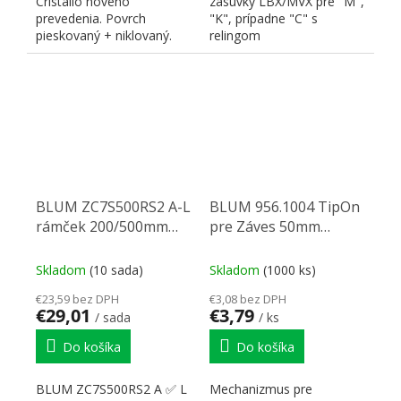
Cristallo nového
zásuvky LBX/MVX pre "M",
prevedenia. Povrch
"K", prípadne "C" s
pieskovaný + niklovaný.
relingom
Vhodná pre sklo aj zrkadlo.
BLUM ZC7S500RS2 A-L
BLUM 956.1004 TipOn
rámček 200/500mm
pre Záves 50mm
biely
PG,sivý
Skladom
(10 sada)
Skladom
(1000 ks)
€23,59 bez DPH
€3,08 bez DPH
€29,01
€3,79
/ sada
/ ks
Do košíka
Do košíka
BLUM ZC7S500RS2 A ✅ L
Mechanizmus pre