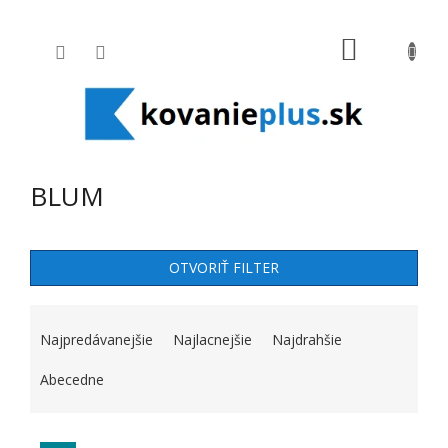
Prejsť na obsah
NÁKUPNÝ
BLUM
OTVORIŤ FILTER
RADENIE PRODUKTOV
Najpredávanejšie
Najlacnejšie
Najdrahšie
Abecedne
VÝPIS PRODUKTOV