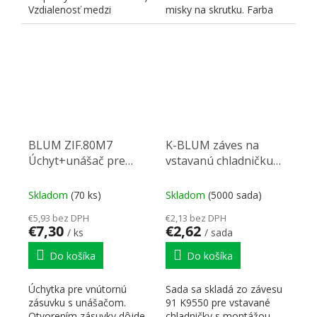
Vzdialenosť medzi
misky na skrutku. Farba
upevňovacími pozíciami:
čierna Onyx.
32...
BLUM ZIF.80M7
K-BLUM záves na
Úchyt+unášač pre
vstavanú chladničku
vnútornú zásuvku
skrutka + podložka
biely
Expando
Skladom
(70 ks)
Skladom
(5000 sada)
€5,93 bez DPH
€2,13 bez DPH
€7,30
€2,62
/ ks
/ sada
Do košíka
Do košíka
Úchytka pre vnútornú
Sada sa skladá zo závesu
zásuvku s unášačom.
91 K9550 pre vstavané
Otvorením zásuvky dôjde
chladničky s montážou