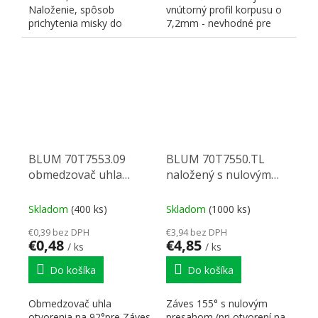
Naloženie, spôsob
vnútorný profil korpusu o
prichytenia misky do
7,2mm - nevhodné pre
dvierka a uhol otvorenia -
potravinové skrine;...
viď...
BLUM 70T7553.09
BLUM 70T7550.TL
obmedzovač uhla
naložený s nulovým
otvorenia na 92°
presahom, Tip-on,
skrutka 155°
Skladom
(400 ks)
Skladom
(1000 ks)
€0,39 bez DPH
€3,94 bez DPH
€0,48
€4,85
/ ks
/ ks
Do košíka
Do košíka
Obmedzovač uhla
Záves 155° s nulovým
otvorenia na 92°pre Záves
presahom (pri otvorení na