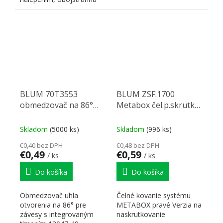
lepiaca páska na rube.
BLUM 70T3553
BLUM ZSF.1700
obmedzovač na 86°
Metabox čel.p.skrutka
pre 71B3xxx
H86-150 P
Skladom
(5000 ks)
Skladom
(996 ks)
€0,40 bez DPH
€0,48 bez DPH
€0,49
€0,59
/ ks
/ ks
Do košíka
Do košíka
Obmedzovač uhla
Čelné kovanie systému
otvorenia na 86° pre
METABOX pravé Verzia na
závesy s integrovaným
naskrutkovanie