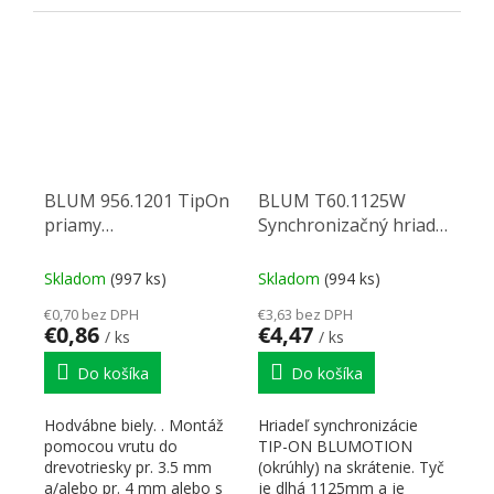
podložky: skrutka 173
závesmi, tak aj so
L6100 - 12306,...
zdvíhačmi AVENTOS...
BLUM 956.1201 TipOn
BLUM T60.1125W
priamy
Synchronizačný hriadeľ
adaptér,50mm,bi
TOB
Skladom
(997 ks)
Skladom
(994 ks)
€0,70 bez DPH
€3,63 bez DPH
€0,86
€4,47
/ ks
/ ks
Do košíka
Do košíka
Hodvábne biely. . Montáž
Hriadeľ synchronizácie
pomocou vrutu do
TIP-ON BLUMOTION
drevotriesky pr. 3.5 mm
(okrúhly) na skrátenie. Tyč
a/alebo pr. 4 mm alebo s
je dlhá 1125mm a je