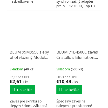
naskrutkovanie
synchronizačný adaptér
pre MERIVOBOX, Typ L3.
Určené pre 40kg výsuvy
NL350...
BLUM 99M9550 slepý
BLUM 71B4500C záves
uhol vložený Modul
Cristallo s Blumotion,
95°
110°, new, Onyx
Skladom
(40 ks)
Skladom
(500 ks)
€2,12 bez DPH
€8,53 bez DPH
€2,61
€10,49
/ ks
/ ks
Do košíka
Do košíka
Záves pre skrinku so
Špeciálny záves na
slepým čelom. Základná
nalepenie pre sklenené