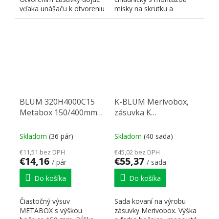
vďaka unášaču k otvoreniu
misky na skrutku a
aj vnútornému výsuvu.
špeciálne montážne
podložky...
BLUM 320H4000C15
K-BLUM Merivobox,
Metabox 150/400mm
zásuvka K
R901bie
400mm/40kg,
tmavosivá OG, skrutka
Skladom
(36 pár)
Skladom
(40 sada)
€11,51 bez DPH
€45,02 bez DPH
€14,16
€55,37
/ pár
/ sada
Do košíka
Do košíka
Čiastočný výsuv
Sada kovaní na výrobu
METABOX s výškou
zásuvky Merivobox. Výška