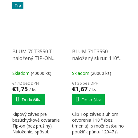
zhodné s...
Tip
BLUM 70T3550.TL
BLUM 71T3550
naložený TIP-ON
naložený skrut. 110°
skrut. 110°
bez tlmením
Skladom
(40000 ks)
Skladom
(20000 ks)
€1,42 bez DPH
€1,36 bez DPH
€1,75
€1,67
/ ks
/ ks
Do košíka
Do košíka
Klipový záves pre
Clip Top záves s uhlom
bezúchytkové otváranie
otvorenia 110 ° (bez
Tip-on (bez pružiny).
tlmenia), s možnosťou ho
Naloženie, spôsob
použiť k pántu 12047 (s
montáže misky a uhol
integrovaným tlmením)....