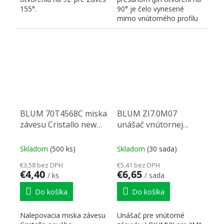
155°.
90° je čelo vynesené
mimo vnútorného profilu
korpusu o 2,3mm -
vhodné...
BLUM 70T4568C miska
BLUM ZI7.0M07
závesu Cristallo new
unášač vnútornej
sklo/zrkadlo
zásuvky Legrabox
pieskovaná + nikel
karbon čierna CS-M
Skladom
(500 ks)
Skladom
(30 sada)
€3,58 bez DPH
€5,41 bez DPH
€4,40
€6,65
/ ks
/ sada
Do košíka
Do košíka
Nalepovacia miska závesu
Unášač pre vnútorné