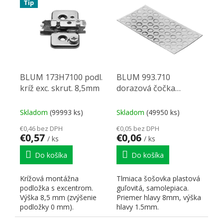
Tip
BLUM 173H7100 podl.
BLUM 993.710
kríž exc. skrut. 8,5mm
dorazová čočka
transparentná
D8x1.5mm
Skladom
(99993 ks)
Skladom
(49950 ks)
€0,46 bez DPH
€0,05 bez DPH
€0,57
€0,06
/ ks
/ ks
Do košíka
Do košíka
Krížová montážna
Tlmiaca šošovka plastová
podložka s excentrom.
guľovitá, samolepiaca.
Výška 8,5 mm (zvýšenie
Priemer hlavy 8mm, výška
podložky 0 mm).
hlavy 1.5mm.