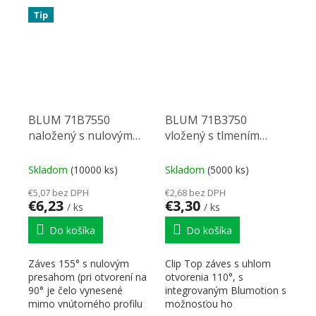
otvorenia - viď...
Tip
BLUM 71B7550
BLUM 71B3750
naložený s nulovým
vložený s tlmením
presahom, s
skrutka 110°
Blumotion, skrutka
Skladom
(10000 ks)
Skladom
(5000 ks)
155°
€5,07 bez DPH
€2,68 bez DPH
€6,23
€3,30
/ ks
/ ks
Do košíka
Do košíka
Záves 155° s nulovým
Clip Top záves s uhlom
presahom (pri otvorení na
otvorenia 110°, s
90° je čelo vynesené
integrovaným Blumotion s
mimo vnútorného profilu
možnosťou ho