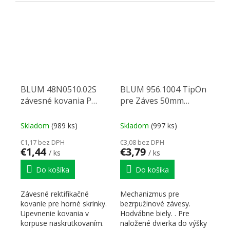
korpusu o 2,3mm -
deaktivovať. Podložky sú
vhodné...
zhodné s...
BLUM 48N0510.02S
BLUM 956.1004 TipOn
závesné kovania P
pre Záves 50mm
biely
SW,biel
Skladom
(989 ks)
Skladom
(997 ks)
€1,17 bez DPH
€3,08 bez DPH
€1,44
€3,79
/ ks
/ ks
Do košíka
Do košíka
Závesné rektifikačné
Mechanizmus pre
kovanie pre horné skrinky.
bezrpužinové závesy.
Upevnenie kovania v
Hodvábne biely. . Pre
korpuse naskrutkovaním.
naložené dvierka do výšky