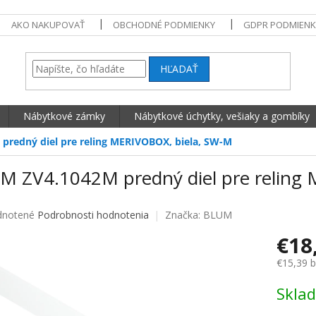
AKO NAKUPOVAŤ
OBCHODNÉ PODMIENKY
GDPR PODMIENK
HĽADAŤ
Nábytkové zámky
Nábytkové úchytky, vešiaky a gombíky
predný diel pre reling MERIVOBOX, biela, SW-M
M ZV4.1042M predný diel pre reling
né hodnotenie produktu je 0,0 z 5 hviezdičiek.
notené
Podrobnosti hodnotenia
Značka:
BLUM
€18
€15,39 
Jednotko
Skla