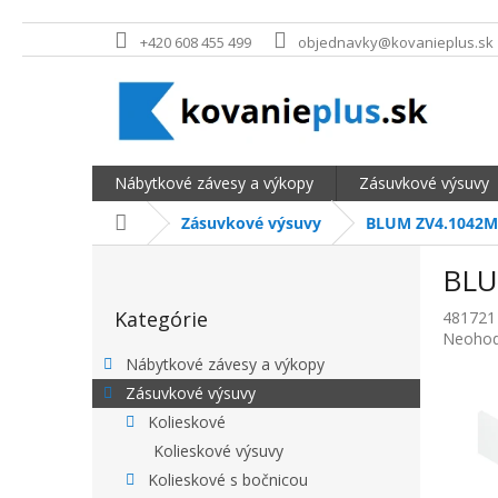
Prejsť na obsah
+420 608 455 499
objednavky@kovanieplus.sk
Nábytkové závesy a výkopy
Zásuvkové výsuvy
Domov
Zásuvkové výsuvy
BLUM ZV4.1042M 
BOČNÝ PANEL
BLU
Preskočiť kategórie
Kategórie
481721
Priemer
Neohod
Nábytkové závesy a výkopy
Zásuvkové výsuvy
Kolieskové
Kolieskové výsuvy
Kolieskové s bočnicou