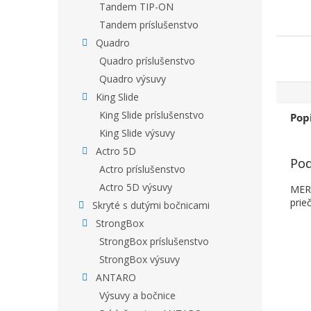
Tandem TIP-ON
Tandem príslušenstvo
Quadro
Quadro príslušenstvo
Quadro výsuvy
King Slide
King Slide príslušenstvo
Pop
King Slide výsuvy
Actro 5D
Pod
Actro príslušenstvo
Actro 5D výsuvy
MERI
prie
Skryté s dutými bočnicami
StrongBox
StrongBox príslušenstvo
StrongBox výsuvy
ANTARO
Výsuvy a bočnice