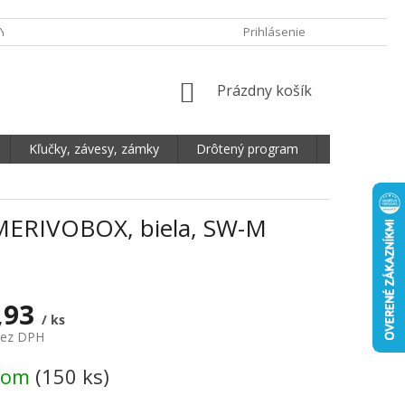
Y OCHRANY OSOBNÝCH ÚDAJOV
DOPRAVA A PLATBA
Prihlásenie
REKLAMA
NÁKUPNÝ KOŠÍK
Prázdny košík
Kľučky, závesy, zámky
Drôtený program
Plošné mate
 MERIVOBOX, biela, SW-M
,93
/ ks
bez DPH
vá cena:
dom
(150 ks)