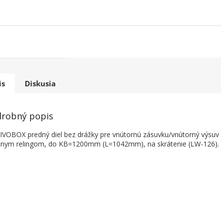
is
Diskusia
robný popis
VOBOX predný diel bez drážky pre vnútornú zásuvku/vnútorný výsuv
čnym relingom, do KB=1200mm (L=1042mm), na skrátenie (LW-126).