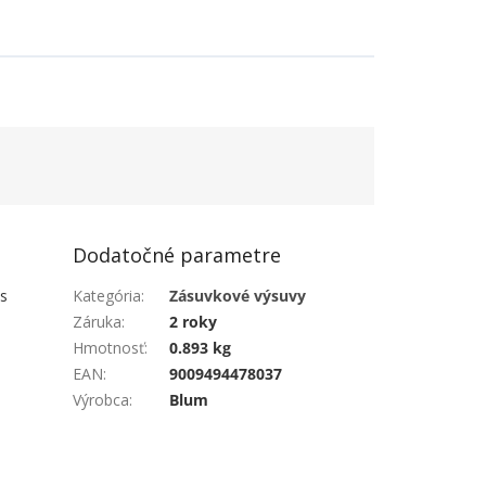
Dodatočné parametre
 s
Kategória
:
Zásuvkové výsuvy
Záruka
:
2 roky
Hmotnosť
:
0.893 kg
EAN
:
9009494478037
Výrobca
:
Blum