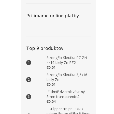
Prijímame online platby
Top 9 produktov
StrongFix Skrutka PZ ZH
4x16 biely Zn PZ2
€0,01
StrongFix Skrutka 3,5x16
biely Zn
€0,01
IF-tlmič dvierok závrtný
5mm transparentná
€0,04
IF-Flipper trn pr. EURO
priemr 5mm/ dĺžka 8,8mm