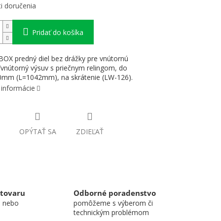
i doručenia
Pridať do košíka
X predný diel bez drážky pre vnútornú
vnútorný výsuv s priečnym relingom, do
mm (L=1042mm), na skrátenie (LW-126).
 informácie
OPÝTAŤ SA
ZDIEĽAŤ
 tovaru
Odborné poradenstvo
u nebo
pomôžeme s výberom či
technickým problémom