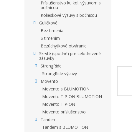
Príslušenstvo ku kol. výsuvom s
bočnicou
Kolieskové výsuvy s bočnicou
Guličkové
Bez tlmenia
S tlmením
Bezúchytkové otváranie
Skryté (spodné) pre celodrevené
zásuvky
StrongRide
StrongRide výsuvy
Movento
Movento s BLUMOTION
Movento TIP-ON BLUMOTION
Movento TIP-ON
Movento príslušenstvo
Tandem
Tandem s BLUMOTION