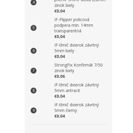
zinok biely
€0,04
IF-Flipper policová
podpera min. 14mm
transparentná
€0,04
IF-tlmič dvierok závrtný
5mm biely
€0,04
StrongFix Konfirmát 7/50
zinok biely
€0,06
IF-tlmič dvierok závrtný
5mm antracit
€0,04
IF-tlmič dvierok závrtný
5mm čierny
€0,04