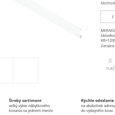
Možnost
MERIVOBO
zásuvku/
KB=1200
Detailné
TLAČ
Široký sortiment
Rýchle odoslanie
veľký výber nábytkového
na akúkoľvek adres
kovania na jednom mieste
do výdajného boxu