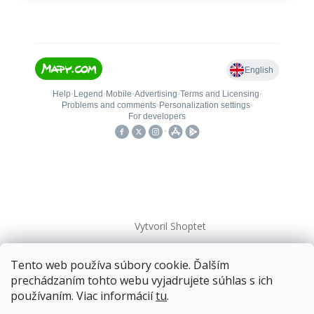
Vytvoril Shoptet
Tento web používa súbory cookie. Ďalším
Copyright 2026
kovanieplus
. Všetky práva vyhradené.
prechádzaním tohto webu vyjadrujete súhlas s ich
používaním. Viac informácií
tu
.
📄 Technická dokumentácia