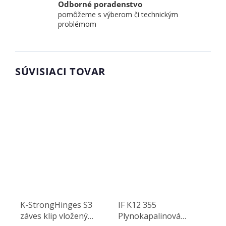
Odborné poradenstvo
pomôžeme s výberom či technickým
problémom
SÚVISIACI TOVAR
K-StrongHinges S3
IF K12 355
záves klip vložený
Plynokapalinová