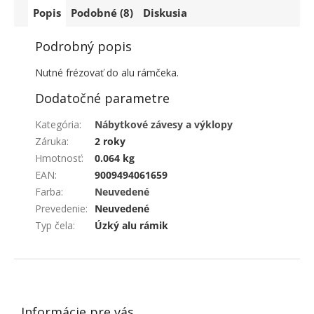
Popis
Podobné (8)
Diskusia
Podrobný popis
Nutné frézovať do alu rámčeka.
Dodatočné parametre
Kategória
:
Nábytkové závesy a výklopy
Záruka
:
2 roky
Hmotnosť
:
0.064 kg
EAN
:
9009494061659
Farba
:
Neuvedené
Prevedenie
:
Neuvedené
Typ čela
:
Úzký alu rámik
ZÁPÄTIE
Informácie pre vás