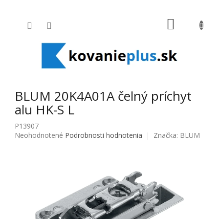
Prejsť na obsah
NÁKUPNÝ
BLUM 20K4A01A čelný príchyt
alu HK-S L
P13907
Priemerné hodnotenie produktu je 0,0 z 5 hviezdičiek.
Neohodnotené
Podrobnosti hodnotenia
Značka:
BLUM