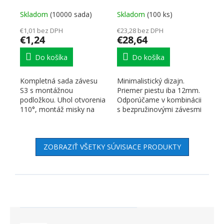
push 110° skrutka,
spodná klopna
podložka skrutka
Skladom
(10000 sada)
Skladom
(100 ks)
€1,01 bez DPH
€23,28 bez DPH
€1,24
€28,64
Do košíka
Do košíka
Kompletná sada závesu
Minimalistický dizajn.
S3 s montážnou
Priemer piestu iba 12mm.
podložkou. Uhol otvorenia
Odporúčame v kombinácii
110°, montáž misky na
s bezpružinovými závesmi
skrutku a excentr pre
KIMANA. Možno tiež...
nastavenie...
ZOBRAZIŤ VŠETKY SÚVISIACE PRODUKTY