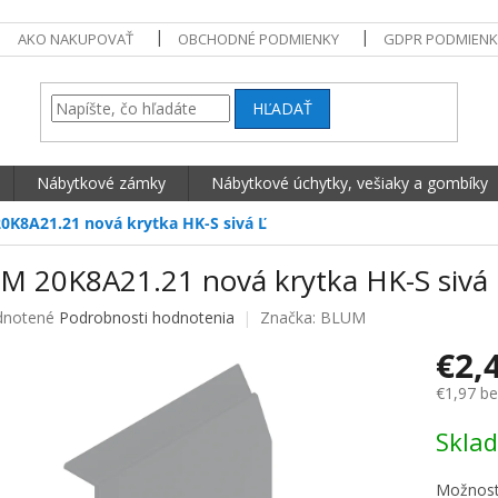
AKO NAKUPOVAŤ
OBCHODNÉ PODMIENKY
GDPR PODMIENK
HĽADAŤ
Nábytkové zámky
Nábytkové úchytky, vešiaky a gombíky
0K8A21.21 nová krytka HK-S sivá Ľ
M 20K8A21.21 nová krytka HK-S sivá 
né hodnotenie produktu je 0,0 z 5 hviezdičiek.
notené
Podrobnosti hodnotenia
Značka:
BLUM
€2,
€1,97 b
Jednotko
Skla
Možnost