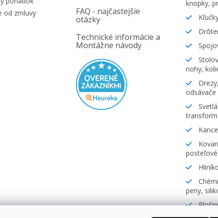
ý poriadok
knopky, pr
FAQ - najčastejšie
e od zmluvy
Kľučky
otázky
Drôte
Technické informácie a
Montážne návody
Spojov
Stolov
nohy, koli
Drezy,
odsávače
Svetlá
transform
Kancel
Kovani
posteľové
Hliník
Chémia
peny, sili
Plošné
lamináty