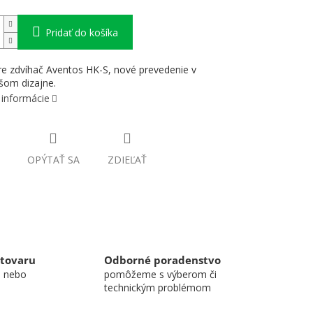
Pridať do košíka
re zdvíhač Aventos HK-S, nové prevedenie v
šom dizajne.
 informácie
OPÝTAŤ SA
ZDIEĽAŤ
 tovaru
Odborné poradenstvo
u nebo
pomôžeme s výberom či
technickým problémom