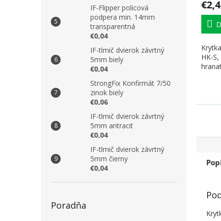
€2,4
IF-Flipper policová
podpera min. 14mm
D
transparentná
€0,04
Krytk
IF-tlmič dvierok závrtný
HK-S,
5mm biely
hrana
€0,04
StrongFix Konfirmát 7/50
zinok biely
€0,06
IF-tlmič dvierok závrtný
5mm antracit
€0,04
IF-tlmič dvierok závrtný
5mm čierny
Pop
€0,04
Pod
Poradňa
Kryt