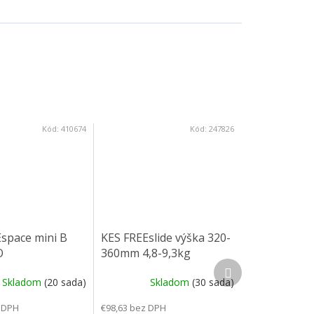
Kód:
410674
Kód:
247826
space mini B
KES FREEslide výška 320-
O
360mm 4,8-9,3kg
Ďalší produkt
Skladom
(20 sada)
Skladom
(30 sada)
 DPH
€98,63 bez DPH