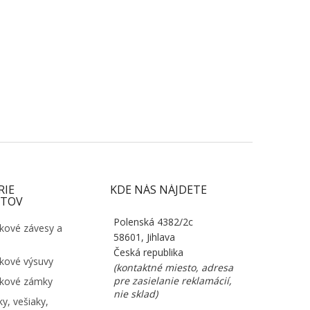
RIE
KDE NÁS NÁJDETE
TOV
Polenská 4382/2c
kové závesy a
58601, Jihlava
Česká republika
kové výsuvy
(kontaktné miesto, adresa
pre zasielanie reklamácií,
kové zámky
nie sklad)
y, vešiaky,