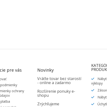
KATEGÓ
PRODUK
cie pre vás
Novinky
Vráťte tovar bez starostí
Nábyt
ovať
- online a zadarmo
výklopy
 podmienky
Zásuv
ienky ochrany
Rozšírenie ponuky e-
shopu
údajov
Nábyt
platba
Zrýchľujeme
Úchytk