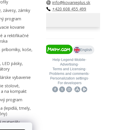
ofily
info@kovanieplus.sk
+420 608 455 499
, závesy, zámky
ný program
acie kovanie
é a rektifikačné
eska
 príborníky, koše,
, LED pásky,
átory
árske vybavenie
e stolové,
 a na kompakt
ový program
 (lepidlá, tmely,
kóny)
 materiály,