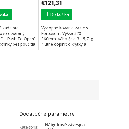
€121,31
šíka
Do košíka
 sada pre
Výklopné kovanie zvisle s
ovo otváraný
korpusom. Výška 320-
TO - Push To Open)
360mm. Váha čela 3 - 5,7kg.
krinky bez použitia
Nutné doplniť o krytky a
..
synchronizačnú...
Dodatočné parametre
Nábytkové závesy a
Kategória
: