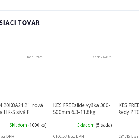
SIACI TOVAR
Kód:
392598
Kód:
247835
 20K8A21.21 nová
KES FREEslide výška 380-
KES FREE
a HK-S sivá P
500mm 6,3-11,8kg
šedý PT
Skladom
(1000 ks)
Skladom
(5 sada)
bez DPH
€102,57 bez DPH
€31,15 bez