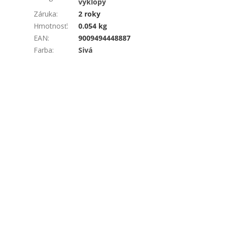
výklopy
Záruka
:
2 roky
Hmotnosť
:
0.054 kg
EAN
:
9009494448887
Farba
:
Sivá