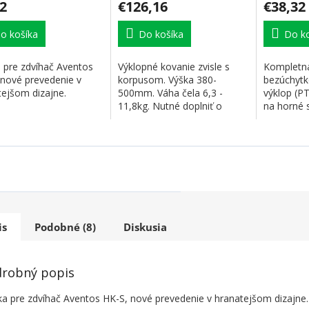
2
€126,16
€38,32
o košíka
Do košíka
Do ko
a pre zdvíhač Aventos
Výklopné kovanie zvisle s
Kompletná
 nové prevedenie v
korpusom. Výška 380-
bezúchytk
tejšom dizajne.
500mm. Váha čela 6,3 -
výklop (P
11,8kg. Nutné doplniť o
na horné s
krytky a synchronizačnú...
závesov s.
is
Podobné (8)
Diskusia
robný popis
ka pre zdvíhač Aventos HK-S, nové prevedenie v hranatejšom dizajne.