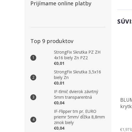
Prijímame online platby
SÚVI
Top 9 produktov
StrongFix Skrutka PZ ZH
4x16 biely Zn PZ2
€0,01
StrongFix Skrutka 3,5x16
biely Zn
€0,01
IF-tlmič dvierok závrtný
5mm transparentná
BLUM
€0,04
krytk
IF-Flipper trn pr. EURO
priemr 5mm/ dĺžka 8,8mm
zinok biely
€0,04
€1,97 