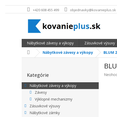
Prejsť na obsah
+420 608 455 499
objednavky@kovanieplus.sk
Nábytkové závesy a výkopy
Zásuvkové výsuvy
Domov
Nábytkové závesy a výkopy
BLUM 2
BOČNÝ PANEL
BLU
Preskočiť kategórie
Kategórie
Priemer
Neohod
Nábytkové závesy a výkopy
Závesy
Výklopné mechanizmy
Zásuvkové výsuvy
Nábytkové zámky