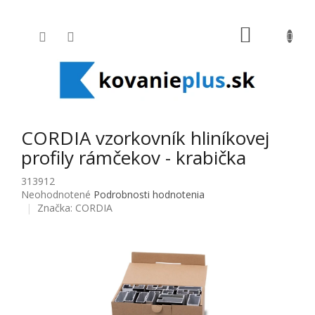
Prejsť na obsah
NÁKUPNÝ
CORDIA vzorkovník hliníkovej
profily rámčekov - krabička
313912
Priemerné hodnotenie produktu je 0,0 z 5 hviezdičiek.
Neohodnotené
Podrobnosti hodnotenia
Značka:
CORDIA