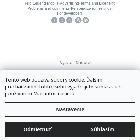
Vytvoril Shoptet
Tento web používa súbory cookie. Ďalším
Copyright 2026
kovanieplus
. Všetky práva vyhradené.
prechádzaním tohto webu vyjadrujete súhlas s ich
používaním. Viac informácií
tu
.
Doprava zadarmo
pre balíkové zásielky v hodnote
nad
120 EUR*
.
Nastavenie
Viac informácií o doprave a platbe.
Balíky zasielame už od
4 EUR
.
ZRÝCHĽUJEME.
Odmietnuť
Súhlasím