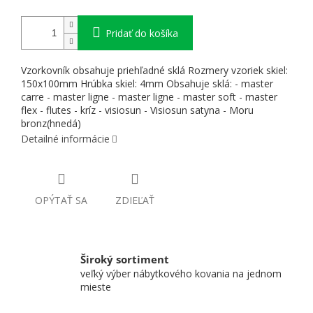
Pridať do košíka
Vzorkovník obsahuje priehľadné sklá Rozmery vzoriek skiel:
150x100mm Hrúbka skiel: 4mm Obsahuje sklá: - master
carre - master ligne - master ligne - master soft - master
flex - flutes - kríz - visiosun - Visiosun satyna - Moru
bronz(hnedá)
Detailné informácie
OPÝTAŤ SA
ZDIEĽAŤ
Široký sortiment
veľký výber nábytkového kovania na jednom
mieste