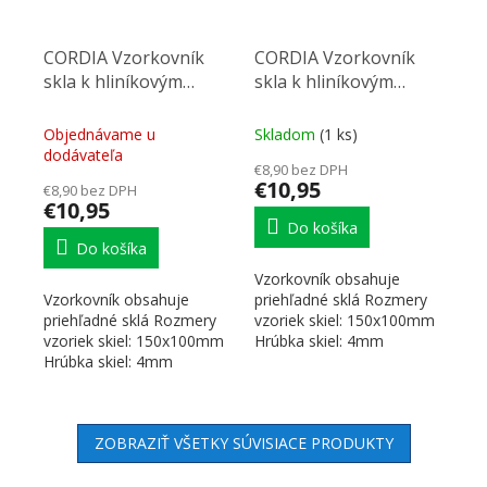
CORDIA Vzorkovník
CORDIA Vzorkovník
skla k hliníkovým
skla k hliníkovým
rámčekom Glass
rámčekom Lacobel
Objednávame u
Skladom
(1 ks)
dodávateľa
€8,90 bez DPH
€10,95
€8,90 bez DPH
€10,95
Do košíka
Do košíka
Vzorkovník obsahuje
Vzorkovník obsahuje
priehľadné sklá Rozmery
priehľadné sklá Rozmery
vzoriek skiel: 150x100mm
vzoriek skiel: 150x100mm
Hrúbka skiel: 4mm
Hrúbka skiel: 4mm
Obsahuje sklá: - black...
Obsahuje sklá: - Číre -...
ZOBRAZIŤ VŠETKY SÚVISIACE PRODUKTY