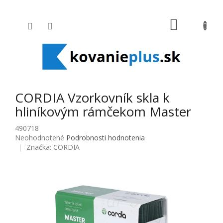
Prejsť na obsah
NÁKUPNÝ
CORDIA Vzorkovník skla k
hliníkovým rámčekom Master
490718
Priemerné hodnotenie produktu je 0,0 z 5 hviezdičiek.
Neohodnotené
Podrobnosti hodnotenia
Značka:
CORDIA