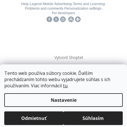
Vytvoril Shoptet
Tento web používa súbory cookie. Ďalším
Copyright 2026
kovanieplus
. Všetky práva vyhradené.
prechádzaním tohto webu vyjadrujete súhlas s ich
používaním. Viac informácií
tu
.
Doprava zadarmo
pre balíkové zásielky v hodnote
nad
120 EUR*
.
Nastavenie
Viac informácií o doprave a platbe.
Balíky zasielame už od
4 EUR
.
ZRÝCHĽUJEME.
Odmietnuť
Súhlasím