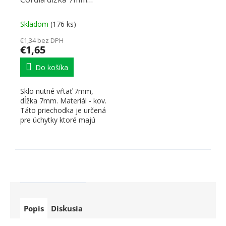
kovová
Skladom
(176 ks)
€1,34 bez DPH
€1,65
Do košíka
Sklo nutné vŕtať 7mm,
dĺžka 7mm. Materiál - kov.
Táto priechodka je určená
pre úchytky ktoré majú
zapustený závit.
Popis
Diskusia