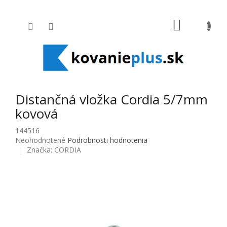
Prejsť na obsah
NÁKUPNÝ
Distančná vložka Cordia 5/7mm
kovová
144516
Priemerné hodnotenie produktu je 0,0 z 5 hviezdičiek.
Neohodnotené
Podrobnosti hodnotenia
Značka:
CORDIA