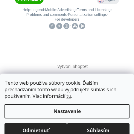
Vytvoril Shoptet
Tento web používa súbory cookie. Ďalším
Copyright 2026
kovanieplus
. Všetky práva vyhradené.
prechádzaním tohto webu vyjadrujete súhlas s ich
používaním. Viac informácií
tu
.
📄 Technická dokumentácia
Doprava zadarmo
pre balíkové zásielky v hodnote
nad
120 EUR*
.
Nastavenie
Viac informácií o doprave a platbe.
Balíky zasielame už od
4 EUR
.
ZRÝCHĽUJEME.
Odmietnuť
Súhlasím