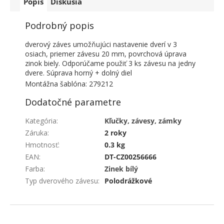
Popis
Diskusia
Podrobný popis
dverový záves umožňujúci nastavenie dverí v 3
osiach, priemer závesu 20 mm, povrchová úprava
zinok biely. Odporúčame použiť 3 ks závesu na jedny
dvere. Súprava horný + dolný diel
Montážna šablóna: 279212
Dodatočné parametre
Kategória
:
Kľučky, závesy, zámky
Záruka
:
2 roky
Hmotnosť
:
0.3 kg
EAN
:
DT-CZ00256666
Farba
:
Zinek bílý
Typ dverového závesu
:
Polodrážkové
ZÁPÄTIE