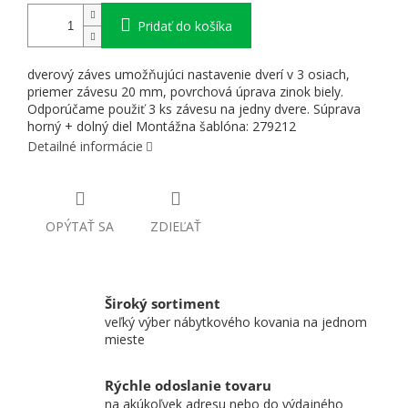
Pridať do košíka
dverový záves umožňujúci nastavenie dverí v 3 osiach,
priemer závesu 20 mm, povrchová úprava zinok biely.
Odporúčame použiť 3 ks závesu na jedny dvere. Súprava
horný + dolný diel Montážna šablóna: 279212
Detailné informácie
OPÝTAŤ SA
ZDIEĽAŤ
Široký sortiment
veľký výber nábytkového kovania na jednom
mieste
Rýchle odoslanie tovaru
na akúkoľvek adresu nebo do výdajného