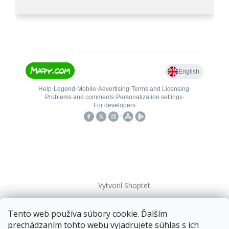
Vytvoril Shoptet
Tento web používa súbory cookie. Ďalším
Copyright 2026
kovanieplus
. Všetky práva vyhradené.
prechádzaním tohto webu vyjadrujete súhlas s ich