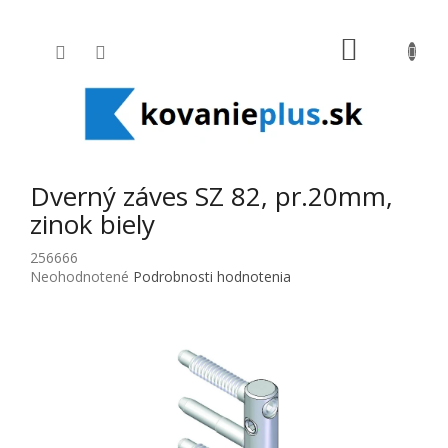
Prejsť na obsah
NÁKUPNÝ
Dverný záves SZ 82, pr.20mm,
zinok biely
256666
Priemerné hodnotenie produktu je 0,0 z 5 hviezdičiek.
Neohodnotené
Podrobnosti hodnotenia