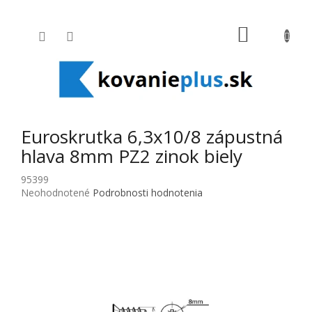
Prejsť na obsah
NÁKUPNÝ
Euroskrutka 6,3x10/8 zápustná
hlava 8mm PZ2 zinok biely
95399
Priemerné hodnotenie produktu je 0,0 z 5 hviezdičiek.
Neohodnotené
Podrobnosti hodnotenia