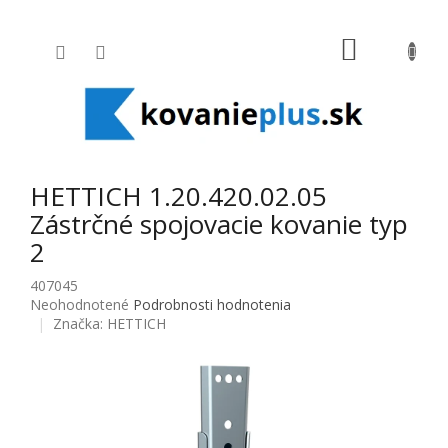
Prejsť na obsah
NÁKUPNÝ
HETTICH 1.20.420.02.05
Zástrčné spojovacie kovanie typ
2
407045
Priemerné hodnotenie produktu je 0,0 z 5 hviezdičiek.
Neohodnotené
Podrobnosti hodnotenia
Značka:
HETTICH