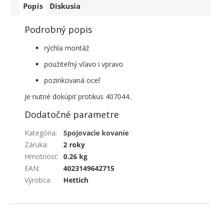
Popis
Diskusia
Podrobný popis
rýchla montáž
použiteľný vľavo i vpravo
pozinkovaná oceľ
Je nutné dokúpiť protikus 407044..
Dodatočné parametre
Kategória
:
Spojovacie kovanie
Záruka
:
2 roky
Hmotnosť
:
0.26 kg
EAN
:
4023149642715
Výrobca
:
Hettich
ZÁPÄTIE