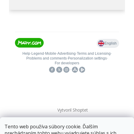
Vytvoril Shoptet
Tento web používa súbory cookie. Ďalším
Copyright 2026
kovanieplus
. Všetky práva vyhradené.
prechádzaním tohto webu vyjadrujete súhlas s ich