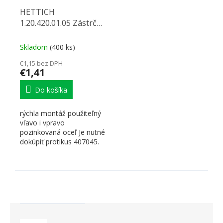
HETTICH
1.20.420.01.05 Zástrčné
spojovacie kovanie typ
1
Skladom
(400 ks)
€1,15 bez DPH
€1,41
Do košíka
rýchla montáž použiteľný
vľavo i vpravo
pozinkovaná oceľ Je nutné
dokúpiť protikus 407045.