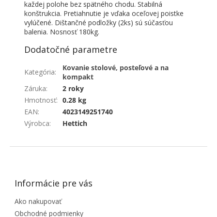
každej polohe bez spätného chodu. Stabilná
konštrukcia. Pretiahnutie je vďaka oceľovej poistke
vylúčené. Dištančné podložky (2ks) sú súčasťou
balenia. Nosnosť 180kg.
Dodatočné parametre
Kovanie stolové, posteľové a na
Kategória
:
kompakt
Záruka
:
2 roky
Hmotnosť
:
0.28 kg
EAN
:
4023149251740
Výrobca
:
Hettich
ZÁPÄTIE
Informácie pre vás
Ako nakupovať
Obchodné podmienky