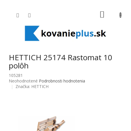
Prejsť na obsah
NÁKUPNÝ
HETTICH 25174 Rastomat 10
polôh
105281
Priemerné hodnotenie produktu je 0,0 z 5 hviezdičiek.
Neohodnotené
Podrobnosti hodnotenia
Značka:
HETTICH