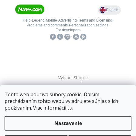
Vytvoril Shoptet
Tento web používa súbory cookie. Ďalším
Copyright 2026
kovanieplus
. Všetky práva vyhradené.
prechádzaním tohto webu vyjadrujete súhlas s ich
používaním. Viac informácií
tu
.
📄 Technická dokumentácia
Doprava zadarmo
pre balíkové zásielky v hodnote
nad
120 EUR*
.
Nastavenie
Viac informácií o doprave a platbe.
Balíky zasielame už od
4 EUR
.