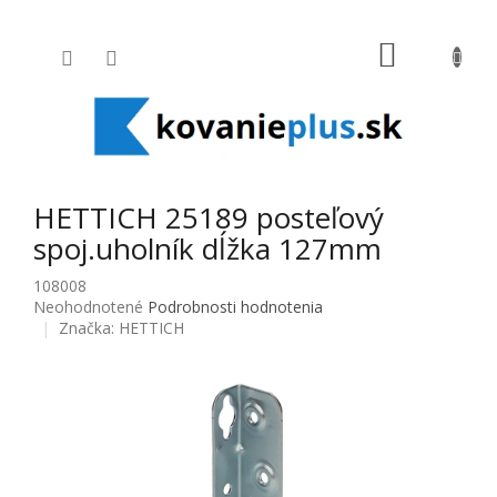
Prejsť na obsah
NÁKUPNÝ
HETTICH 25189 posteľový
spoj.uholník dĺžka 127mm
108008
Priemerné hodnotenie produktu je 0,0 z 5 hviezdičiek.
Neohodnotené
Podrobnosti hodnotenia
Značka:
HETTICH