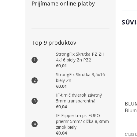
Prijímame online platby
SÚVI
Top 9 produktov
StrongFix Skrutka PZ ZH
4x16 biely Zn PZ2
€0,01
StrongFix Skrutka 3,5x16
biely Zn
€0,01
IF-tlmič dvierok závrtný
5mm transparentná
BLUM
€0,04
Blum
IF-Flipper trn pr. EURO
pre 
priemr 5mm/ dĺžka 8,8mm
zinok biely
€0,04
€1,33 