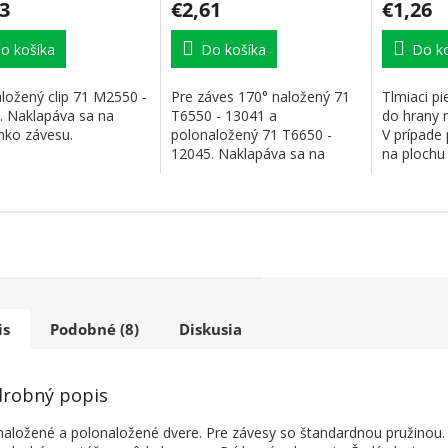
3
€2,61
€1,26
o košíka
Do košíka
Do ko
aložený clip 71 M2550 -
Pre záves 170° naložený 71
Tlmiaci pi
. Naklapáva sa na
T6550 - 13041 a
do hrany n
nko závesu.
polonaložený 71 T6650 -
V prípade 
12045. Naklapáva sa na
na plochu
ramienko závesu.
možno...
is
Podobné (8)
Diskusia
robný popis
naložené a polonaložené dvere. Pre závesy so štandardnou pružinou.