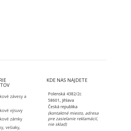
RIE
KDE NÁS NÁJDETE
TOV
Polenská 4382/2c
kové závesy a
58601, Jihlava
Česká republika
kové výsuvy
(kontaktné miesto, adresa
pre zasielanie reklamácií,
kové zámky
nie sklad)
y, vešiaky,