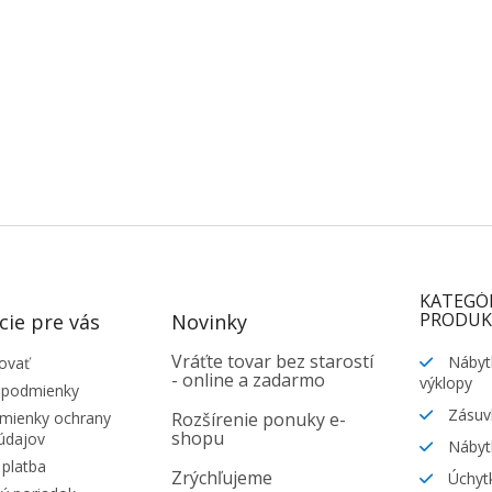
KATEGÓ
PRODUK
cie pre vás
Novinky
Vráťte tovar bez starostí
Nábyt
ovať
- online a zadarmo
výklopy
 podmienky
Zásuv
ienky ochrany
Rozšírenie ponuky e-
shopu
údajov
Nábyt
platba
Zrýchľujeme
Úchytk