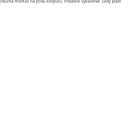
oduchá montáž na pôdu korpusu. Prídavné vybavenie. Šedý plast.