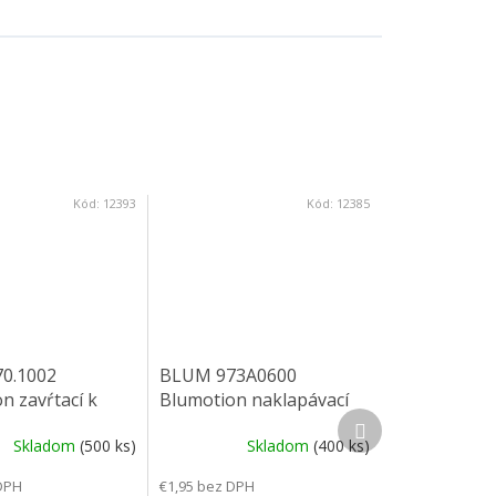
Kód:
12393
Kód:
12385
0.1002
BLUM 973A0600
n zavŕtací k
Blumotion naklapávací
Ďalší produkt
pre polonaložený
Skladom
(500 ks)
Skladom
(400 ks)
DPH
€1,95 bez DPH