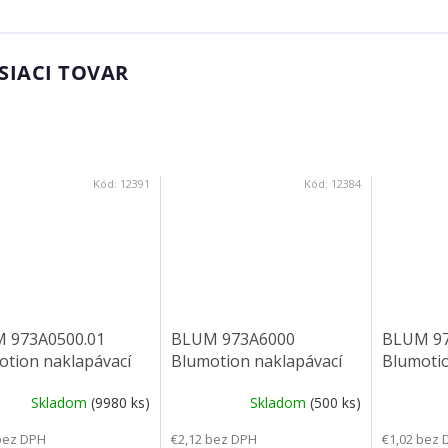
SIACI TOVAR
Kód:
12391
Kód:
12384
 973A0500.01
BLUM 973A6000
BLUM 97
otion naklapávací
Blumotion naklapávací
Blumotio
naložený
pre 170°
úchytke
Skladom
(9980 ks)
Skladom
(500 ks)
bez DPH
€2,12 bez DPH
€1,02 bez 