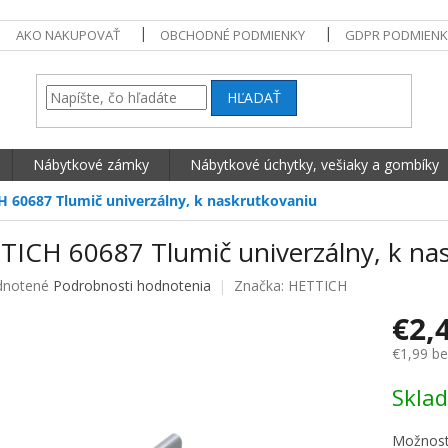
AKO NAKUPOVAŤ
OBCHODNÉ PODMIENKY
GDPR PODMIENK
HĽADAŤ
Nábytkové zámky
Nábytkové úchytky, vešiaky a gombíky
 60687 Tlumič univerzálny, k naskrutkovaniu
TICH 60687 Tlumič univerzálny, k na
né hodnotenie produktu je 0,0 z 5 hviezdičiek.
notené
Podrobnosti hodnotenia
Značka:
HETTICH
€2,
€1,99 b
Jednotko
Skla
Možnost