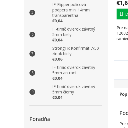
€1,6
IF-Flipper policová
podpera min. 14mm
D
transparentná
€0,04
Pre n
IF-tlmič dvierok závrtný
12002
5mm biely
ramie
€0,04
StrongFix Konfirmát 7/50
zinok biely
€0,06
IF-tlmič dvierok závrtný
5mm antracit
€0,04
IF-tlmič dvierok závrtný
5mm čierny
Pop
€0,04
Pod
Poradňa
Pre 