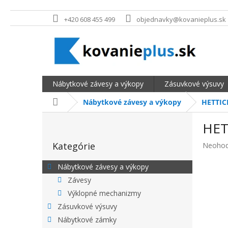
Prejsť na obsah
+420 608 455 499
objednavky@kovanieplus.sk
Nábytkové závesy a výkopy
Zásuvkové výsuvy
Domov
Nábytkové závesy a výkopy
HETTICH
BOČNÝ PANEL
HET
Preskočiť kategórie
Kategórie
Priemer
Neohod
Nábytkové závesy a výkopy
Závesy
Výklopné mechanizmy
Zásuvkové výsuvy
Nábytkové zámky