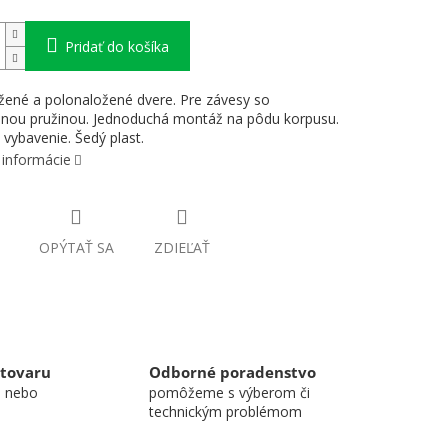
Pridať do košíka
žené a polonaložené dvere. Pre závesy so
nou pružinou. Jednoduchá montáž na pôdu korpusu.
 vybavenie. Šedý plast.
 informácie
OPÝTAŤ SA
ZDIEĽAŤ
 tovaru
Odborné poradenstvo
u nebo
pomôžeme s výberom či
technickým problémom