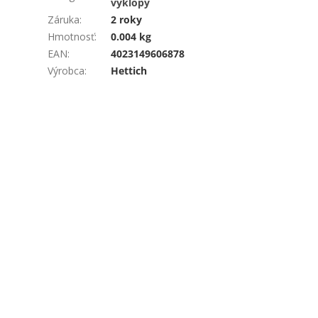
výklopy
Záruka
:
2 roky
Hmotnosť
:
0.004 kg
EAN
:
4023149606878
Výrobca
:
Hettich