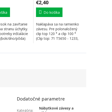
€2,40
šíka
Do košíka
esok na zavŕtanie
Naklapáva sa na ramienko
a stranu úchytky.
závesu. Pre polonaložený
potreby inštalácie
clip top 120 ° a clip 100 °
 (bok/dno/pôda)
(Clip top: 71 T5650 - 1233,
Clip:...
Dodatočné parametre
Nábytkové závesy a
Kategória
: