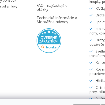
ý poriadok
knopky, pr
FAQ - najčastejšie
e od zmluvy
Kľučky
otázky
Drôte
Technické informácie a
Montážne návody
Spojov
Stolov
nohy, koli
Drezy,
odsávače
Svetlá
transform
Kancel
Kovani
posteľové
Hliník
Chémia
peny, sili
Plošné
lamináty