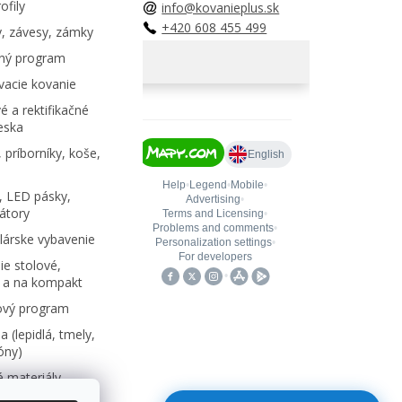
ofily
info@kovanieplus.sk
+420 608 455 499
, závesy, zámky
ný program
acie kovanie
é a rektifikačné
eska
 príborníky, koše,
, LED pásky,
átory
árske vybavenie
e stolové,
 a na kompakt
ový program
 (lepidlá, tmely,
kóny)
 materiály,