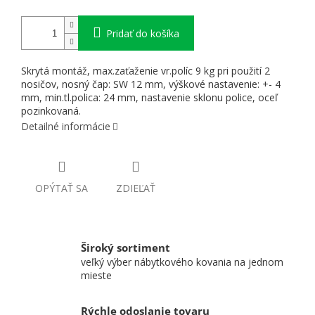
Pridať do košíka
Skrytá montáž, max.zaťaženie vr.políc 9 kg pri použití 2
nosičov, nosný čap: SW 12 mm, výškové nastavenie: +- 4
mm, min.tl.polica: 24 mm, nastavenie sklonu police, oceľ
pozinkovaná.
Detailné informácie
OPÝTAŤ SA
ZDIEĽAŤ
Široký sortiment
veľký výber nábytkového kovania na jednom
mieste
Rýchle odoslanie tovaru