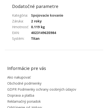
Dodatočné parametre
Kategória
:
Spojovacie kovanie
Záruka
:
2 roky
Hmotnosť
:
0.119 kg
EAN
:
4023149635984
Systém
:
Titan
ZÁPÄTIE
Informácie pre vás
Ako nakupovať
Obchodné podmienky
GDPR Podmienky ochrany osobných údajov
Doprava a platba
Reklamačný poriadok
Odstúpenie od zmluvy