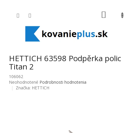
Prejsť na obsah
NÁKUPNÝ
HETTICH 63598 Podpěrka polic
Titan 2
106062
Priemerné hodnotenie produktu je 0,0 z 5 hviezdičiek.
Neohodnotené
Podrobnosti hodnotenia
Značka:
HETTICH